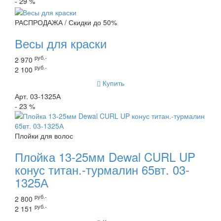
- 29 %
РАСПРОДАЖА / Скидки до 50%
Весы для краски
руб.-
2 970
руб.-
2 100
Купить
Арт. 03-1325А
- 23 %
Плойки для волос
Плойка 13-25мм Dewal CURL UP
конус титан.-турмалин 65вт. 03-
1325А
руб.-
2 800
руб.-
2 151