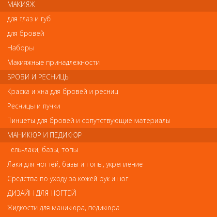
Concept Крем-уход для
ELGON AENERGY Набор для
МАКИЯЖ
волос до/после хим.завивки,
химической завивки №1 для
для глаз и губ
150мл
нормальных волос, 215 мл
650
765
руб.-
руб.-
для бровей
Наборы
КУПИТЬ
КУПИТЬ
Макияжные принадлежности
БРОВИ И РЕСНИЦЫ
Краска и хна для бровей и ресниц
Ресницы и пучки
Пинцеты для бровей и сопутствующие материалы
МАНИКЮР И ПЕДИКЮР
Наш магазин
Гель-лаки, базы, топы
Лаки для ногтей, базы и топы, укрепление
Богатырский 42
Средства по уходу за кожей рук и ног
Гипермаркет «ОКЕЙ»
ДИЗАЙН ДЛЯ НОГТЕЙ
м. Старая деревня,
тел. 938-46-68, 244-94-00 (Доб.2), c 10:00 - 22:00
Жидкости для маникюра, педикюра