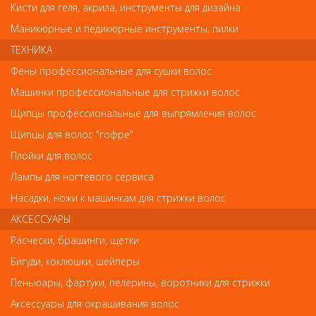
Салон красоты
Кисти для геля, акрила, инструменты для дизайна
Маникюрные и педикюрные инструменты, пилки
ТЕХНИКА
Богатырский 42
Гипермаркет «ОКЕЙ»
Фены профессиональные для сушки волос
м. Старая деревня,
Машинки профессиональные для стрижки волос
тел. 938-46-68, 244-94-00 (Доб.2), c 10:00 - 22:00
Щипцы профессиональные для выпрямления волос
В нашем
салоне красоты
все виды стрижек, сложные окрашивания
волос балаяж, шатуш, калифорнийское мелирование. Работаем на
Щипцы для волос "гофре"
материалах
ALCINA
, L'OREAL, SEBASTIAN, KERASTASE. Для Вас маникюр,
Плойки для волос
педикюр, гелевое наращивание, гель-лак, дизайн ногтей.
Оформление и коррекция бровей, ламинирование ресниц.
Лампы для ногтевого сервиса
«Парикмахерский Рай»
Насадки, ножи к машинкам для стрижки волос
АКСЕССУАРЫ
Расчески, брашинги, щетки
Бигуди, коклюшки, шейперы
В нашем магазине представлены к продаже: профессиональная
косметика для волос, маникюра, педикюра, профессиональная
Пеньюары, фартуки, пелерины, воротники для стрижки
косметика для лица, декоративная косметика, аксессуары,
парикмахерские инструменты, инструменты для мастеров маникюра
Аксессуары для окрашивания волос
и педикюра.