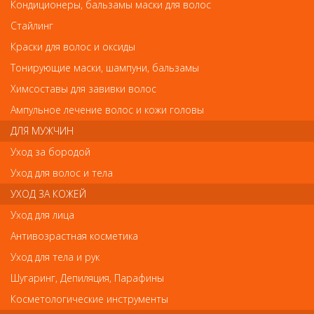
Кондиционеры, бальзамы маски для волос
Стайлинг
Краски для волос и оксиды
Химсоставы для завивки волос
Химсоставы для завивки
Тонирующие маски, шампуни, бальзамы
УХОД ЗА ВОЛОСАМИ
Химсоставы для завивки волос
волос
Химсоставы для завивки волос
Ампульное лечение волос и кожи головы
ДЛЯ МУЖЧИН
Арт. 92190
Арт. 0601090100
Уход за бородой
Уход для волос и тела
УХОД ЗА КОЖЕЙ
Уход для лица
Антивозрастная косметика
Уход для тела и рук
Шугаринг, Депиляция, Парафины
Химсоставы для завивки волос
Химсоставы для завивки волос
Косметологические инструменты