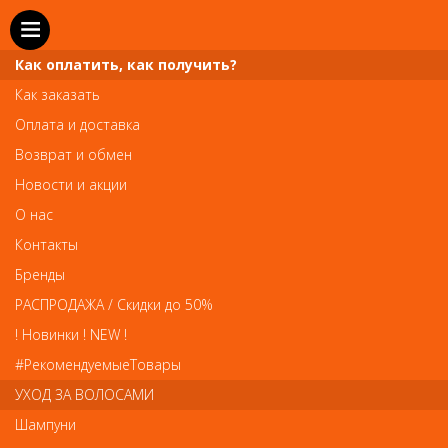
Как оплатить, как получить?
Как заказать
Оплата и доставка
Возврат и обмен
Новости и акции
О нас
Телефон и WhatsApp: пн-вс с 10 до 21
Контакты
211-00-71
+7 (981)
Бренды
Справочная служба: пн-пт с 10 до 18
РАСПРОДАЖА / Скидки до 50%
608-95-00
+7 (812)
! Новинки ! NEW !
Вопросы по заказам: zakaz@prai-spb.ru
#РекомендуемыеТовары
Общие вопросы: info@prai-spb.ru
УХОД ЗА ВОЛОСАМИ
SEO
Шампуни
То