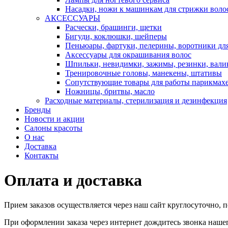
Насадки, ножи к машинкам для стрижки воло
АКСЕССУАРЫ
Расчески, брашинги, щетки
Бигуди, коклюшки, шейперы
Пеньюары, фартуки, пелерины, воротники дл
Аксессуары для окрашивания волос
Шпильки, невидимки, зажимы, резинки, вали
Тренировочные головы, манекены, штативы
Сопутствующие товары для работы парикмах
Ножницы, бритвы, масло
Расходные материалы, стерилизация и дезинфекция
Бренды
Новости и акции
Салоны красоты
О нас
Доставка
Контакты
Оплата и доставка
Прием заказов осуществляется через наш сайт круглосуточно,
При оформлении заказа через интернет дождитесь звонка нашег