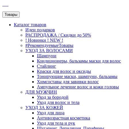
SEO
Товары
Каталог
товаров
Идеи подарков
РАСПРОДАЖА / Скидки до 50%
! Новинки ! NEW !
#РекомендуемыеТовары
УХОД ЗА ВОЛОСАМИ
Шампуни
Кондиционеры, бальзамы маски для волос
Стайлинг
Краски для волос и оксиды
Тонирующие маски, шампуни, бальзамы
Химсоставы для завивки волос
Ампульное лечение волос и кожи головы
ДЛЯ МУЖЧИН
Уход за бородой
Уход для волос и тела
УХОД ЗА КОЖЕЙ
Уход для лица
Антивозрастная косметика
Уход для тела и рук
Шугаринг, Депиляция, Парафины