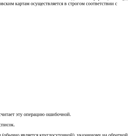
вским картам осуществляется в строгом соответствии с
 считает эту операцию ошибочной.
список.
 (обычно является круглосуточной), указанному на обратной