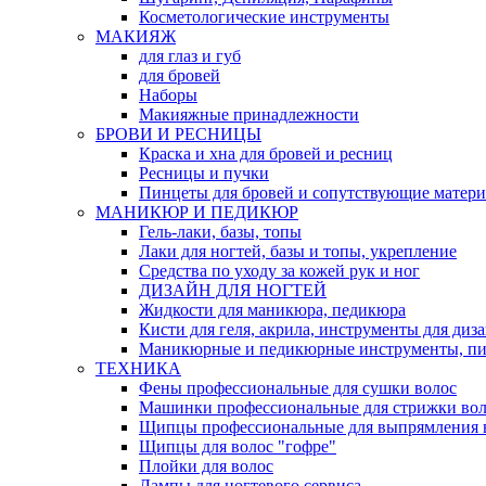
Косметологические инструменты
МАКИЯЖ
для глаз и губ
для бровей
Наборы
Макияжные принадлежности
БРОВИ И РЕСНИЦЫ
Краска и хна для бровей и ресниц
Ресницы и пучки
Пинцеты для бровей и сопутствующие матер
МАНИКЮР И ПЕДИКЮР
Гель-лаки, базы, топы
Лаки для ногтей, базы и топы, укрепление
Средства по уходу за кожей рук и ног
ДИЗАЙН ДЛЯ НОГТЕЙ
Жидкости для маникюра, педикюра
Кисти для геля, акрила, инструменты для диз
Маникюрные и педикюрные инструменты, п
ТЕХНИКА
Фены профессиональные для сушки волос
Машинки профессиональные для стрижки вол
Щипцы профессиональные для выпрямления 
Щипцы для волос "гофре"
Плойки для волос
Лампы для ногтевого сервиса