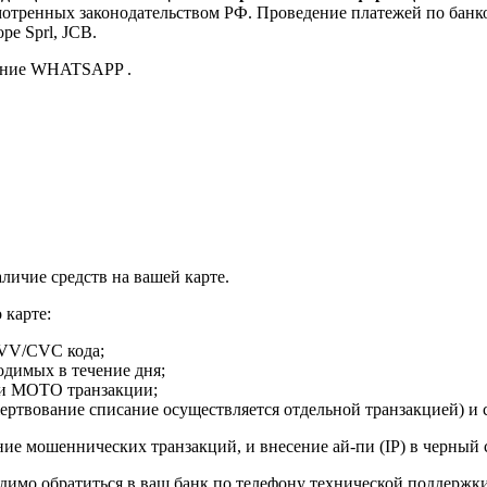
мотренных законодательством РФ. Проведение платежей по банко
pe Sprl, JCB.
бщение WHATSAPP .
аличие средств на вашей карте.
 карте:
CVV/CVC кода;
одимых в течение дня;
ли MOTO транзакции;
ертвование списание осуществляется отдельной транзакцией) и
ие мошеннических транзакций, и внесение ай-пи (IP) в черный 
димо обратиться в ваш банк по телефону технической поддержки