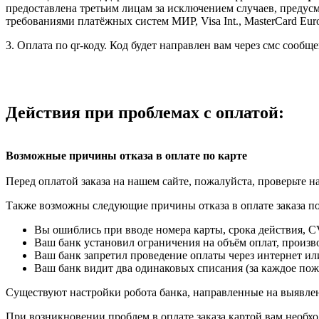
предоставлена третьим лицам за исключением случаев, предус
требованиями платёжных систем МИР, Visa Int., MasterCard Euro
3. Оплата по qr-коду. Код будет направлен вам через смс соо
Действия при проблемах с оплатой:
Возможные причины отказа в оплате по карте
Перед оплатой заказа на нашем сайте, пожалуйста, проверьте н
Также возможны следующие причины отказа в оплате заказа по
Вы ошиблись при вводе номера карты, срока действия, 
Ваш банк установил ограничения на объём оплат, произв
Ваш банк запретил проведение оплаты через интернет и
Ваш банк видит два одинаковых списания (за каждое пож
Существуют настройки робота банка, направленные на выявлен
При возникновении проблем в оплате заказа картой вам необхо