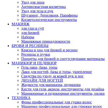
Уход для лица
Антивозрастная косметика
Уход для тела и рук
Шугаринг, Депиляция, Парафины
Косметологические инструменты
МАКИЯЖ
для глаз и губ
для бровей
Наборы
Макияжные принадлежности
БРОВИ И РЕСНИЦЫ
Краска и хна для бровей и ресниц
Ресницы и пучки
Пинцеты для бровей и сопутствующие материалы
МАНИКЮР И ПЕДИКЮР
Гель-лаки, базы, топы
Лаки для ногтей, базы и топы, укрепление
Средства по уходу за кожей рук и ног
ДИЗАЙН ДЛЯ НОГТЕЙ
Жидкости для маникюра, педикюра
Кисти для геля, акрила, инструменты для дизайна
Маникюрные и педикюрные инструменты, пилки
ТЕХНИКА
Фены профессиональные для сушки волос
Машинки профессиональные для стрижки волос