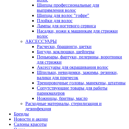
Щипцы профессиональные для
выпрямления волос
Щипцы для волос "гофре"
Плойки для волос
Лампы для ногтевого сервиса
Насадки, ножи к машинкам для стрижки
волос
АКСЕССУАРЫ
Расчески, брашинги, щетки
Бигуди, коклюшки, шейперы
Пеньюары, фартуки, пелерины, воротники
для стрижки
Аксессуары для окрашивания волос
Шпильки, невидимки, зажимы, резинки,
валики для причесок
Тренировочные головы, манекены, штативы
Сопутствующие товары для работы
парикмахеров
Ножницы, бритвы, масло
Расходные материалы, стерилизация и
дезинфекция
Бренды
Новости и акции
Салоны красоты