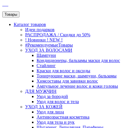
SEO
Товары
Каталог
товаров
Идеи подарков
РАСПРОДАЖА / Скидки до 50%
! Новинки ! NEW !
#РекомендуемыеТовары
УХОД ЗА ВОЛОСАМИ
Шампуни
Кондиционеры, бальзамы маски для волос
Стайлинг
Краски для волос и оксиды
Тонирующие маски, шампуни, бальзамы
Химсоставы для завивки волос
Ампульное лечение волос и кожи головы
ДЛЯ МУЖЧИН
Уход за бородой
Уход для волос и тела
УХОД ЗА КОЖЕЙ
Уход для лица
Антивозрастная косметика
Уход для тела и рук
Шугаринг, Депиляция, Парафины