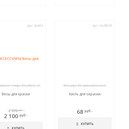
Арт. Ns005
Арт. Hs78039
Сопутствующие товары для работы парикмахеров
Аксессуары для окрашивания волос
Весы для краски
Кисть для окраски
2 970
68
руб.-
руб.-
2 100
руб.-
КУПИТЬ
КУПИТЬ