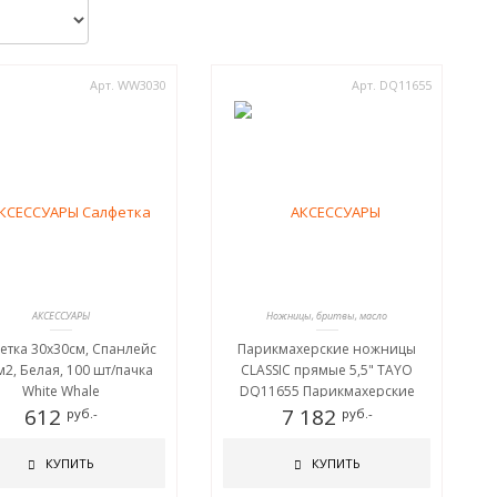
Арт. WW3030
Арт. DQ11655
АКСЕССУАРЫ
Ножницы, бритвы, масло
етка 30х30см, Спанлейс
Парикмахерские ножницы
м2, Белая, 100 шт/пачка
CLASSIC прямые 5,5" TAYO
White Whale
DQ11655 Парикмахерские
612
ножницы CLASSIC прямые 5,5"
7 182
руб.-
руб.-
TAYO DQ11655
ПАРИКМАХЕРСКИЕ НОЖНИЦЫ
КУПИТЬ
КУПИТЬ
CLASSIC ПРЯМЫЕ 5,5" TAYO
DQ11655