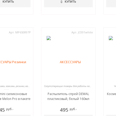
КУПИТЬ
КУПИТЬ
Арт. MP650897Р
Арт. JC001white
Шпильки, невидимки, зажимы, резинки, валики для причесок
Сопутствующие товары для работы парикмахеров
Ч
mini силиконовые
Распылитель-спрей DEWAL
Косме
 Melon Pro в пакете
пластиковый, белый 160мл
45
495
руб.-
руб.-