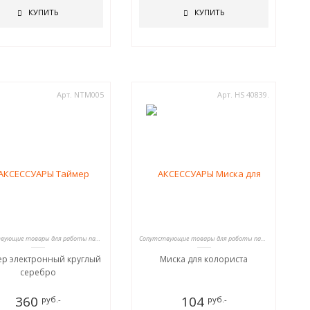
КУПИТЬ
КУПИТЬ
Арт. NTM005
Арт. HS 40839.
Сопутствующие товары для работы парикмахеров
Сопутствующие товары для работы парикмахеров
р электронный круглый
Миска для колориста
серебро
360
104
руб.-
руб.-