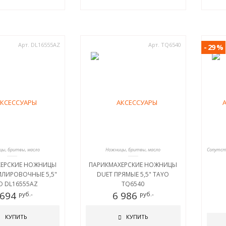
Арт. DL16555AZ
Арт. TQ6540
- 29 %
ы, бритвы, масло
Ножницы, бритвы, масло
ХЕРСКИЕ НОЖНИЦЫ
ПАРИКМАХЕРСКИЕ НОЖНИЦЫ
ИЛИРОВОЧНЫЕ 5,5"
DUET ПРЯМЫЕ 5,5" TAYO
O DL16555AZ
TQ6540
 694
6 986
руб.-
руб.-
КУПИТЬ
КУПИТЬ