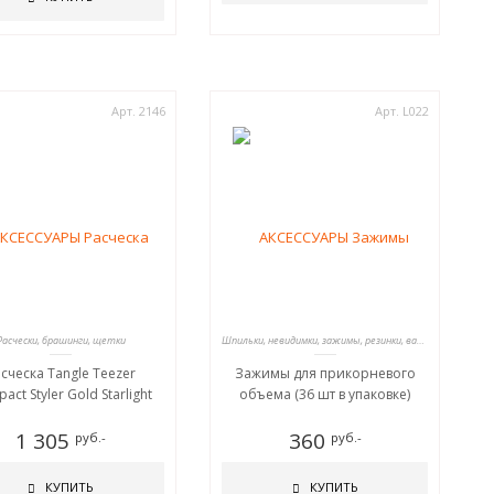
Арт. 2146
Арт. L022
Расчески, брашинги, щетки
Шпильки, невидимки, зажимы, резинки, валики для причесок
сческа Tangle Teezer
Зажимы для прикорневого
act Styler Gold Starlight
объема (36 шт в упаковке)
1 305
360
руб.-
руб.-
КУПИТЬ
КУПИТЬ