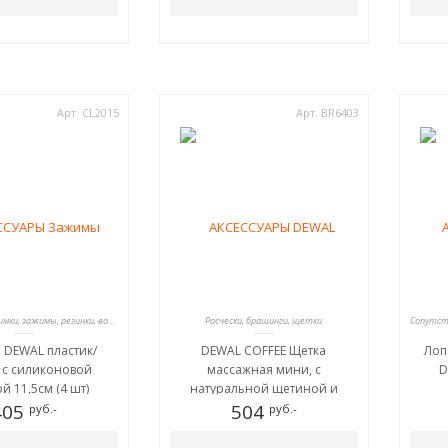
Арт. CL2015
Арт. BR6403
Шпильки, невидимки, зажимы, резинки, валики для причесок
Расчески, брашинги, щетки
 DEWAL пластик/
DEWAL COFFEE Щетка
Лоп
 с силиконовой
массажная мини, с
D
ой 11,5см (4 шт)
натуральной щетиной и
405
пластиковыми штифтами
504
руб.-
руб.-
BR6403