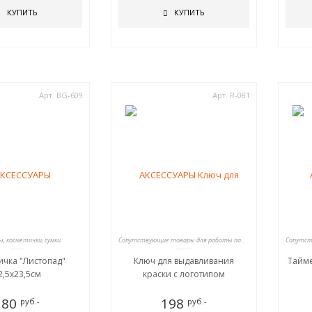
КУПИТЬ
КУПИТЬ
Арт. BG-609
Арт. R-081
, косметички, сумки
Сопутствующие товары для работы парикмахеров
ичка "Листопад"
Ключ для выдавливания
Тайме
2,5х23,5см
краски с логотипом
180
198
руб.-
руб.-