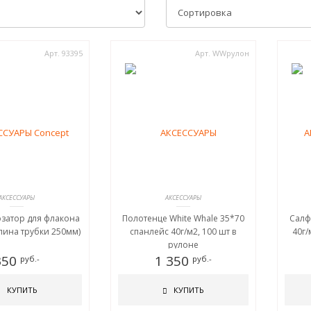
Арт. 93395
Арт. WWрулон
АКСЕССУАРЫ
АКСЕССУАРЫ
озатор для флакона
Полотенце White Whale 35*70
Салф
длина трубки 250мм)
спанлейс 40г/м2, 100 шт в
40г/
рулоне
350
1 350
руб.-
руб.-
КУПИТЬ
КУПИТЬ