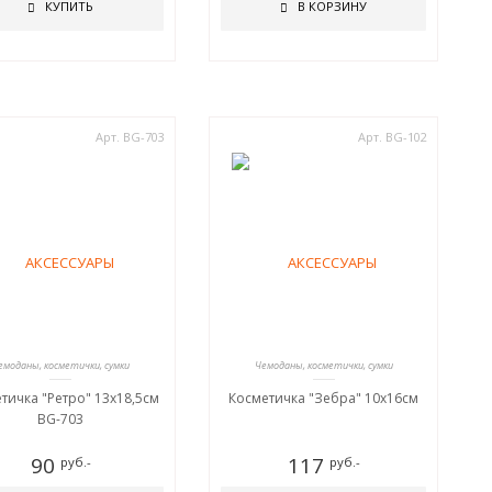
КУПИТЬ
В КОРЗИНУ
Арт. BG-703
Арт. BG-102
емоданы, косметички, сумки
Чемоданы, косметички, сумки
тичка "Ретро" 13х18,5см
Косметичка "Зебра" 10х16см
BG-703
90
117
руб.-
руб.-