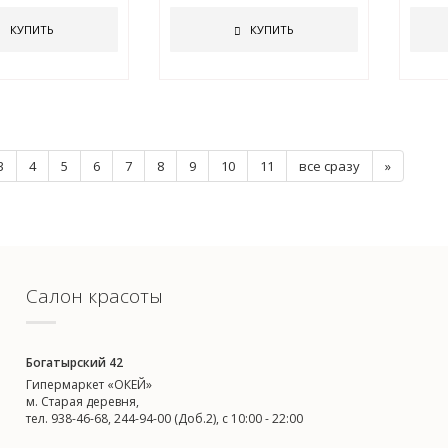
КУПИТЬ
КУПИТЬ
3
4
5
6
7
8
9
10
11
все сразу
»
Салон красоты
Богатырский 42
Гипермаркет «ОКЕЙ»
м. Старая деревня,
тел. 938-46-68, 244-94-00 (Доб.2), c 10:00 - 22:00