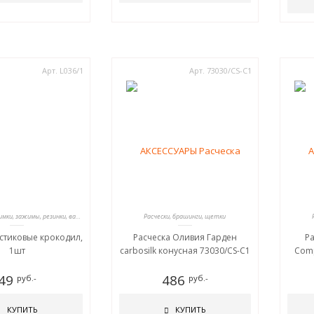
Арт. L036/1
Арт. 73030/СS-C1
Шпильки, невидимки, зажимы, резинки, валики для причесок
Расчески, брашинги, щетки
стиковые крокодил,
Расческа Оливия Гарден
Ра
1шт
carbosilk конусная 73030/СS-C1
Comp
49
486
руб.-
руб.-
КУПИТЬ
КУПИТЬ