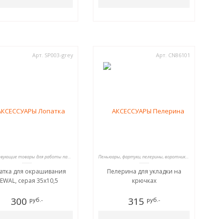
Арт. SP003-grey
Арт. CN86101
Сопутствующие товары для работы парикмахеров
Пеньюары, фартуки, пелерины, воротники для стрижки
атка для окрашивания
Пелерина для укладки на
EWAL, серая 35х10,5
крючках
300
315
руб.-
руб.-