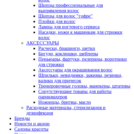
Щипцы профессиональные для
выпрямления волос
Щипцы для волос "гофре"
Плойки для волос
Лампы для ногтевого сервиса
Насадки, ножи к машинкам для стрижки
волос
АКСЕССУАРЫ
Расчески, брашинги, щетки
Бигуди, коклюшки, шейперы
Пеньюары, фартуки, пелерины, воротники
для стрижки
Аксессуары для окрашивания волос
Шпильки, невидимки, зажимы, резинки,
валики для причесок
Тренировочные головы, манекены, штативы
Сопутствующие товары для работы
парикмахеров
Ножницы, бритвы, масло
Расходные материалы, стерилизация и
дезинфекция
Бренды
Новости и акции
Салоны красоты