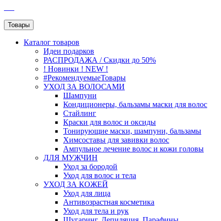
SEO
Товары
Каталог
товаров
Идеи подарков
РАСПРОДАЖА / Скидки до 50%
! Новинки ! NEW !
#РекомендуемыеТовары
УХОД ЗА ВОЛОСАМИ
Шампуни
Кондиционеры, бальзамы маски для волос
Стайлинг
Краски для волос и оксиды
Тонирующие маски, шампуни, бальзамы
Химсоставы для завивки волос
Ампульное лечение волос и кожи головы
ДЛЯ МУЖЧИН
Уход за бородой
Уход для волос и тела
УХОД ЗА КОЖЕЙ
Уход для лица
Антивозрастная косметика
Уход для тела и рук
Шугаринг, Депиляция, Парафины