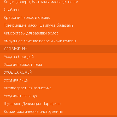
Кондиционеры, бальзамы маски для волос
АКСЕССУАРЫ
Бигуди, коклюшки, шейперы
шейперы
Стайлинг
Краски для волос и оксиды
Тонирующие маски, шампуни, бальзамы
Арт. bum12x180
Арт. RWL11
Химсоставы для завивки волос
Ампульное лечение волос и кожи головы
ДЛЯ МУЖЧИН
Уход за бородой
Уход для волос и тела
УХОД ЗА КОЖЕЙ
Уход для лица
Бигуди, коклюшки, шейперы
Бигуди, коклюшки, шейперы
Антивозрастная косметика
Бигуди для волос
Бигуди-коклюшки прямые
Уход для тела и рук
бумеранги 12х180 мм
короткие 7см (12шт)
Шугаринг, Депиляция, Парафины
упаковка 10 штук
180
140
руб.-
руб.-
Косметологические инструменты