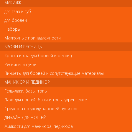
МАКИЯЖ
КУПИТЬ
В КОРЗИНУ
для глаз и губ
для бровей
Наборы
Макияжные принадлежности
Арт. RWL2
БРОВИ И РЕСНИЦЫ
Краска и хна для бровей и ресниц
Ресницы и пучки
Пинцеты для бровей и сопутствующие материалы
МАНИКЮР И ПЕДИКЮР
Гель-лаки, базы, топы
Лаки для ногтей, базы и топы, укрепление
Бигуди, коклюшки, шейперы
Средства по уходу за кожей рук и ног
Бигуди-коклюшки прямые ,
длина 9см (12шт)
ДИЗАЙН ДЛЯ НОГТЕЙ
Жидкости для маникюра, педикюра
324
руб.-