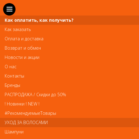
Как оплатить, как получить?
Как заказать
Оплата и доставка
Телефон и WhatsApp: пн-вс с 10 до 21
Возврат и обмен
211-00-71
+7 (981)
Новости и акции
Справочная служба: пн-пт с 10 до 18
О нас
608-95-00
+7 (812)
Контакты
Вопросы по заказам: zakaz@prai-spb.ru
Бренды
Общие вопросы: info@prai-spb.ru
РАСПРОДАЖА / Скидки до 50%
SEO
! Новинки ! NEW !
Това
#РекомендуемыеТовары
УХОД ЗА ВОЛОСАМИ
Шампуни
Бигуди, коклюшки, шейперы
Бигуди, коклюшки,