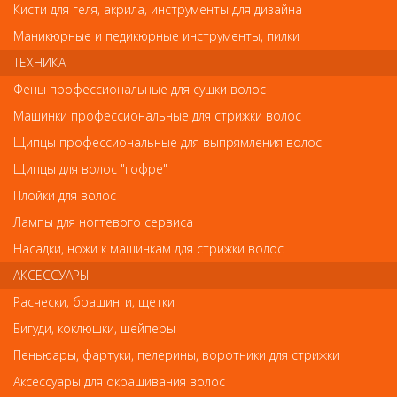
Кисти для геля, акрила, инструменты для дизайна
В КОРЗИНУ
Маникюрные и педикюрные инструменты, пилки
ТЕХНИКА
Фены профессиональные для сушки волос
Машинки профессиональные для стрижки волос
Щипцы профессиональные для выпрямления волос
Щипцы для волос "гофре"
Наш магазин
Плойки для волос
Лампы для ногтевого сервиса
Насадки, ножи к машинкам для стрижки волос
Богатырский 42
Гипермаркет «ОКЕЙ»
АКСЕССУАРЫ
м. Старая деревня,
Расчески, брашинги, щетки
тел. 938-46-68, 244-94-00 (Доб.2), c 10:00 - 22:00
Бигуди, коклюшки, шейперы
Салон красоты
Пеньюары, фартуки, пелерины, воротники для стрижки
Аксессуары для окрашивания волос
Богатырский 42