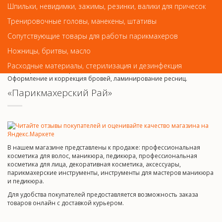
Шпильки, невидимки, зажимы, резинки, валики для причесок
Гипермаркет «ОКЕЙ»
м. Старая деревня,
Тренировочные головы, манекены, штативы
тел. 938-46-68, 244-94-00 (Доб.2), c 10:00 - 22:00
Сопутствующие товары для работы парикмахеров
В нашем
салоне красоты
все виды стрижек, сложные окрашивания
Ножницы, бритвы, масло
волос балаяж, шатуш, калифорнийское мелирование. Работаем на
материалах
ALCINA
, L'OREAL, SEBASTIAN, KERASTASE. Для Вас маникюр,
Расходные материалы, стерилизация и дезинфекция
педикюр, гелевое наращивание, гель-лак, дизайн ногтей.
Оформление и коррекция бровей, ламинирование ресниц.
«Парикмахерский Рай»
В нашем магазине представлены к продаже: профессиональная
косметика для волос, маникюра, педикюра, профессиональная
косметика для лица, декоративная косметика, аксессуары,
парикмахерские инструменты, инструменты для мастеров маникюра
и педикюра.
Для удобства покупателей предоставляется возможность заказа
товаров онлайн с доставкой курьером.