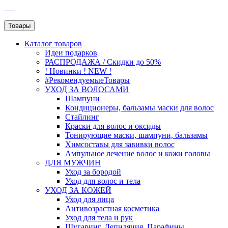
SEO
Товары
Каталог
товаров
Идеи подарков
РАСПРОДАЖА / Скидки до 50%
! Новинки ! NEW !
#РекомендуемыеТовары
УХОД ЗА ВОЛОСАМИ
Шампуни
Кондиционеры, бальзамы маски для волос
Стайлинг
Краски для волос и оксиды
Тонирующие маски, шампуни, бальзамы
Химсоставы для завивки волос
Ампульное лечение волос и кожи головы
ДЛЯ МУЖЧИН
Уход за бородой
Уход для волос и тела
УХОД ЗА КОЖЕЙ
Уход для лица
Антивозрастная косметика
Уход для тела и рук
Шугаринг, Депиляция, Парафины