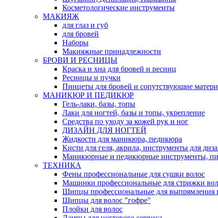
Косметологические инструменты
МАКИЯЖ
для глаз и губ
для бровей
Наборы
Макияжные принадлежности
БРОВИ И РЕСНИЦЫ
Краска и хна для бровей и ресниц
Ресницы и пучки
Пинцеты для бровей и сопутствующие матер
МАНИКЮР И ПЕДИКЮР
Гель-лаки, базы, топы
Лаки для ногтей, базы и топы, укрепление
Средства по уходу за кожей рук и ног
ДИЗАЙН ДЛЯ НОГТЕЙ
Жидкости для маникюра, педикюра
Кисти для геля, акрила, инструменты для диз
Маникюрные и педикюрные инструменты, п
ТЕХНИКА
Фены профессиональные для сушки волос
Машинки профессиональные для стрижки вол
Щипцы профессиональные для выпрямления 
Щипцы для волос "гофре"
Плойки для волос
Лампы для ногтевого сервиса