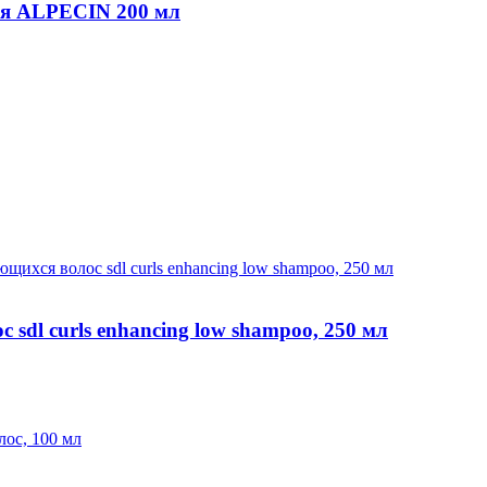
ия ALPECIN 200 мл
sdl curls enhancing low shampoo, 250 мл