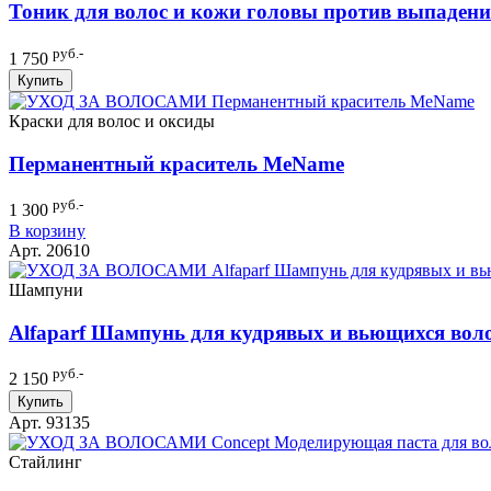
Тоник для волос и кожи головы против выпаден
руб.-
1 750
Купить
Краски для волос и оксиды
Перманентный краситель MeName
руб.-
1 300
В корзину
Арт. 20610
Шампуни
Alfaparf Шампунь для кудрявых и вьющихся волос 
руб.-
2 150
Купить
Арт. 93135
Стайлинг