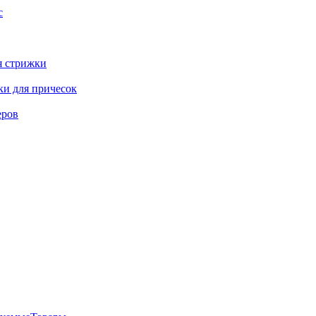
с
я стрижки
ки для причесок
еров