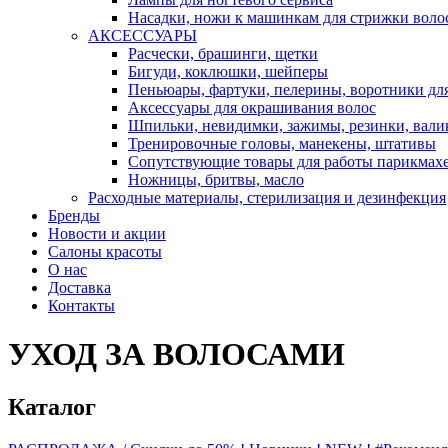
Насадки, ножи к машинкам для стрижки воло
АКСЕССУАРЫ
Расчески, брашинги, щетки
Бигуди, коклюшки, шейперы
Пеньюары, фартуки, пелерины, воротники дл
Аксессуары для окрашивания волос
Шпильки, невидимки, зажимы, резинки, вали
Тренировочные головы, манекены, штативы
Сопутствующие товары для работы парикмах
Ножницы, бритвы, масло
Расходные материалы, стерилизация и дезинфекция
Бренды
Новости и акции
Салоны красоты
О нас
Доставка
Контакты
УХОД ЗА ВОЛОСАМИ
Каталог