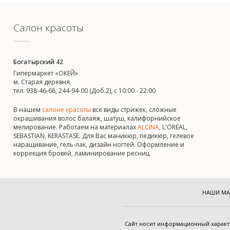
Салон красоты
Богатырский 42
Гипермаркет «ОКЕЙ»
м. Старая деревня,
тел. 938-46-68, 244-94-00 (Доб.2), c 10:00 - 22:00
В нашем
салоне красоты
все виды стрижек, сложные
окрашивания волос балаяж, шатуш, калифорнийское
мелирование. Работаем на материалах
ALCINA
, L'OREAL,
SEBASTIAN, KERASTASE. Для Вас маникюр, педикюр, гелевое
наращивание, гель-лак, дизайн ногтей. Оформление и
коррекция бровей, ламинирование ресниц.
НАШИ МА
Cайт носит информационный харак