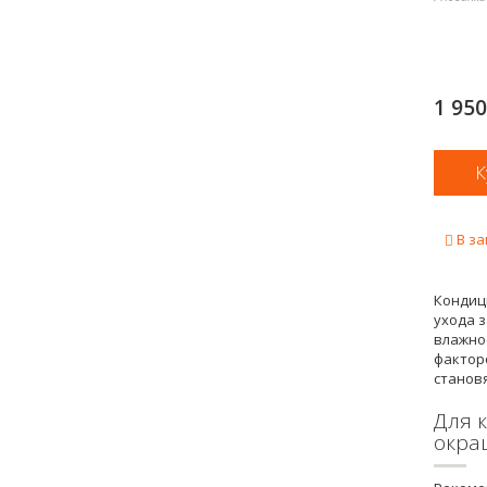
1 95
В за
Кондиц
ухода 
влажно
фактор
станов
Для 
окра