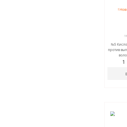
! 
№5 Кисло
против вып
волос
1