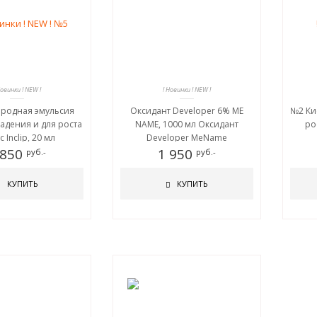
Новинки ! NEW !
! Новинки ! NEW !
родная эмульсия
Оксидант Developer 6% ME
№2 Ки
адения и для роста
NAME, 1000 мл Оксидант
ро
 Inclip, 20 мл
Developer MeName
 850
MeMademoiselle 38801755
1 950
руб.-
руб.-
КУПИТЬ
КУПИТЬ