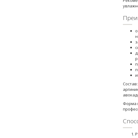
Рекоме
увлажн
Преи
о
н
з
с
д
р
п
п
и
Состав
аргинин
авокад
Форма 
профес
Спос
Р