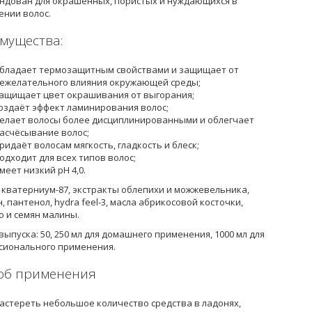
ндован для окрашенных, пористых и нуждающихся в
ении волос.
мущества:
бладает термозащитным свойствами и защищает от
ежелательного влияния окружающей среды
;
ащищает цвет окрашивания от выгорания
;
оздаёт эффект ламинирования волос
;
елает волосы более дисциплинированными и облегчает
асчёсывание волос
;
ридаёт волосам мягкость, гладкость и блеск
;
одходит для всех типов волос;
меет низкий pH 4,0
.
:
кватерниум-87, экстракты облепихи и можжевельника,
, пантенол, hydra feel-3, масла абрикосовой косточки,
о и семян малины
.
выпуска
: 50, 250 мл для домашнего применения, 1000 мл для
сионального применения.
об применения
астереть небольшое количество средства в ладонях,