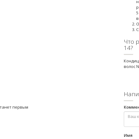
н
р
5
в
О
С
Что 
14?
Кондиц
волос 
Напи
станет первым
Комме
Имя