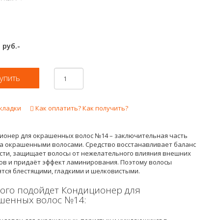
руб.-
0
кладки
Как оплатить? Как получить?
ионер для окрашенных волос №14 – заключительная часть
за окрашенными волосами. Средство восстанавливает баланс
сти, защищает волосы от нежелательного влияния внешних
ов и придаёт эффект ламинирования. Поэтому волосы
ятся блестящими, гладкими и шелковистыми.
кого подойдет Кондиционер для
шенных волос №14: