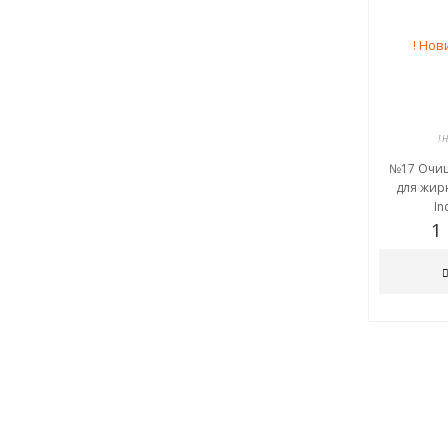
! 
№17 Очи
для жир
In
1