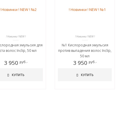
! Новинки ! NEW !
! Новинки ! NEW !
слородная эмульсия для
№1 Кислородная эмульсия
ста волос Inclip, 50 мл
против выпадения волос Inclip,
50 мл
3 950
3 950
руб.-
руб.-
КУПИТЬ
КУПИТЬ