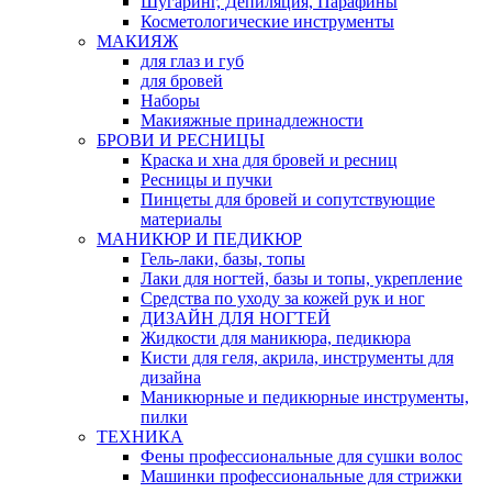
Шугаринг, Депиляция, Парафины
Косметологические инструменты
МАКИЯЖ
для глаз и губ
для бровей
Наборы
Макияжные принадлежности
БРОВИ И РЕСНИЦЫ
Краска и хна для бровей и ресниц
Ресницы и пучки
Пинцеты для бровей и сопутствующие
материалы
МАНИКЮР И ПЕДИКЮР
Гель-лаки, базы, топы
Лаки для ногтей, базы и топы, укрепление
Средства по уходу за кожей рук и ног
ДИЗАЙН ДЛЯ НОГТЕЙ
Жидкости для маникюра, педикюра
Кисти для геля, акрила, инструменты для
дизайна
Маникюрные и педикюрные инструменты,
пилки
ТЕХНИКА
Фены профессиональные для сушки волос
Машинки профессиональные для стрижки