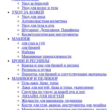
Уход за бородой
Уход для волос и тела
УХОД ЗА КОЖЕЙ
Уход для лица
Антивозрастная косметика
Уход для тела и рук
Шугаринг, Депиляция, Парафины
Косметологические инструменты
МАКИЯЖ
для глаз и губ
для бровей
Наборы
Макияжные принадлежности
БРОВИ И РЕСНИЦЫ
Краска и хна для бровей и ресниц
Ресницы и пучки
Пинцеты для бровей и сопутствующие материалы
МАНИКЮР И ПЕДИКЮР
Гель-лаки, базы, топы
Лаки для ногтей, базы и топы, укрепление
Средства по уходу за кожей рук и ног
ДИЗАЙН ДЛЯ НОГТЕЙ
Жидкости для маникюра, педикюра
Кисти для геля, акрила, инструменты для дизайна
Маникюрные и педикюрные инструменты, пилки