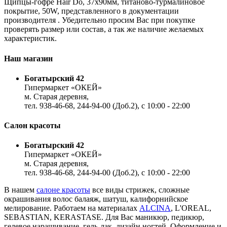
Щипцы-гофре Hair Do, 37х90мм, титаново-турмалиновое
покрытие, 50W, представленного в документации
производителя . Убедительно просим Вас при покупке
проверять размер или состав, а так же наличие желаемых
характеристик.
Наш магазин
Богатырский 42
Гипермаркет «ОКЕЙ»
м. Старая деревня,
тел. 938-46-68, 244-94-00 (Доб.2), c 10:00 - 22:00
Салон красоты
Богатырский 42
Гипермаркет «ОКЕЙ»
м. Старая деревня,
тел. 938-46-68, 244-94-00 (Доб.2), c 10:00 - 22:00
В нашем
салоне красоты
все виды стрижек, сложные
окрашивания волос балаяж, шатуш, калифорнийское
мелирование. Работаем на материалах
ALCINA
, L'OREAL,
SEBASTIAN, KERASTASE. Для Вас маникюр, педикюр,
гелевое наращивание, гель-лак, дизайн ногтей. Оформление и