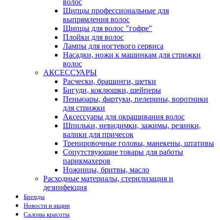
волос
Щипцы профессиональные для
выпрямления волос
Щипцы для волос "гофре"
Плойки для волос
Лампы для ногтевого сервиса
Насадки, ножи к машинкам для стрижки
волос
АКСЕССУАРЫ
Расчески, брашинги, щетки
Бигуди, коклюшки, шейперы
Пеньюары, фартуки, пелерины, воротники
для стрижки
Аксессуары для окрашивания волос
Шпильки, невидимки, зажимы, резинки,
валики для причесок
Тренировочные головы, манекены, штативы
Сопутствующие товары для работы
парикмахеров
Ножницы, бритвы, масло
Расходные материалы, стерилизация и
дезинфекция
Бренды
Новости и акции
Салоны красоты