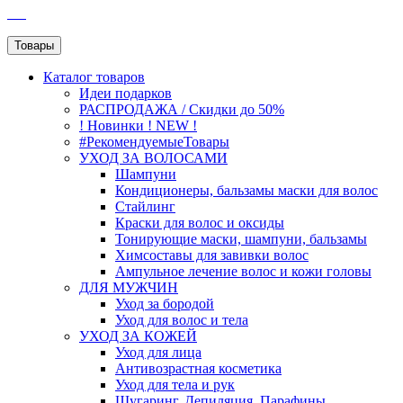
SEO
Товары
Каталог
товаров
Идеи подарков
РАСПРОДАЖА / Скидки до 50%
! Новинки ! NEW !
#РекомендуемыеТовары
УХОД ЗА ВОЛОСАМИ
Шампуни
Кондиционеры, бальзамы маски для волос
Стайлинг
Краски для волос и оксиды
Тонирующие маски, шампуни, бальзамы
Химсоставы для завивки волос
Ампульное лечение волос и кожи головы
ДЛЯ МУЖЧИН
Уход за бородой
Уход для волос и тела
УХОД ЗА КОЖЕЙ
Уход для лица
Антивозрастная косметика
Уход для тела и рук
Шугаринг, Депиляция, Парафины