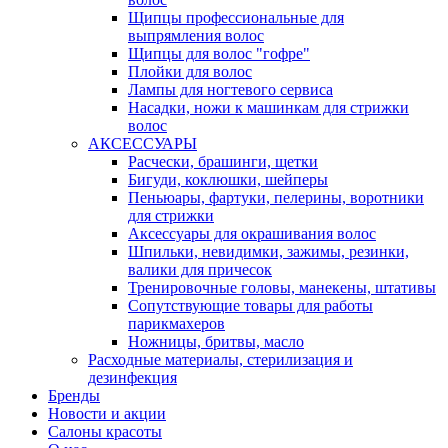
Щипцы профессиональные для
выпрямления волос
Щипцы для волос "гофре"
Плойки для волос
Лампы для ногтевого сервиса
Насадки, ножи к машинкам для стрижки
волос
АКСЕССУАРЫ
Расчески, брашинги, щетки
Бигуди, коклюшки, шейперы
Пеньюары, фартуки, пелерины, воротники
для стрижки
Аксессуары для окрашивания волос
Шпильки, невидимки, зажимы, резинки,
валики для причесок
Тренировочные головы, манекены, штативы
Сопутствующие товары для работы
парикмахеров
Ножницы, бритвы, масло
Расходные материалы, стерилизация и
дезинфекция
Бренды
Новости и акции
Салоны красоты