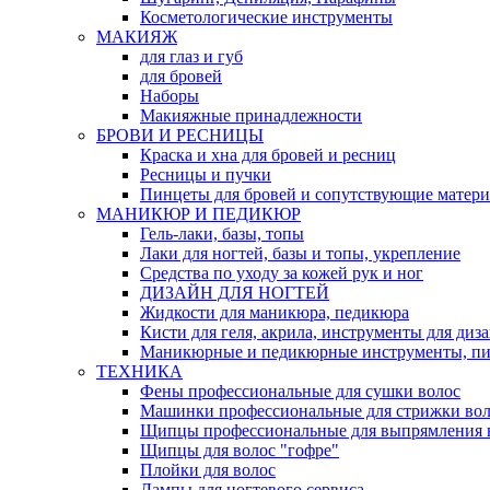
Косметологические инструменты
МАКИЯЖ
для глаз и губ
для бровей
Наборы
Макияжные принадлежности
БРОВИ И РЕСНИЦЫ
Краска и хна для бровей и ресниц
Ресницы и пучки
Пинцеты для бровей и сопутствующие матер
МАНИКЮР И ПЕДИКЮР
Гель-лаки, базы, топы
Лаки для ногтей, базы и топы, укрепление
Средства по уходу за кожей рук и ног
ДИЗАЙН ДЛЯ НОГТЕЙ
Жидкости для маникюра, педикюра
Кисти для геля, акрила, инструменты для диз
Маникюрные и педикюрные инструменты, п
ТЕХНИКА
Фены профессиональные для сушки волос
Машинки профессиональные для стрижки вол
Щипцы профессиональные для выпрямления 
Щипцы для волос "гофре"
Плойки для волос
Лампы для ногтевого сервиса