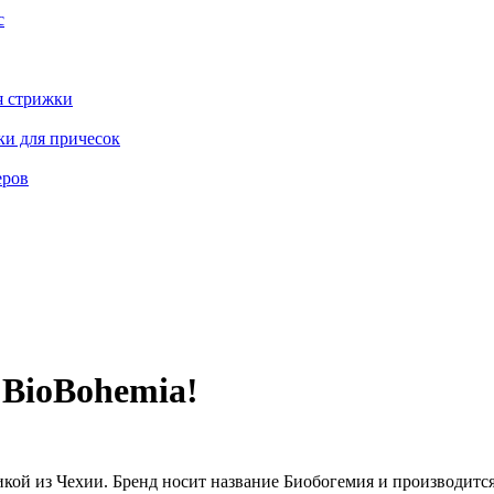
с
я стрижки
ки для причесок
еров
 BioBohemia!
кой из Чехии. Бренд носит название Биобогемия и производитс