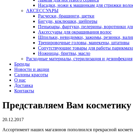
Насадки, ножи к машинкам для стрижки воло
АКСЕССУАРЫ
Расчески, брашинги, щетки
Бигуди, коклюшки, шейперы
Пеньюары, фартуки, пелерины, воротники дл
Аксессуары для окрашивания волос
Шпильки, невидимки, зажимы, резинки, вали
Тренировочные головы, манекены, штативы
Сопутствующие товары для работы парикмах
Ножницы, бритвы, масло
Расходные материалы, стерилизация и дезинфекция
Бренды
Новости и акции
Салоны красоты
О нас
Доставка
Контакты
Представляем Вам косметику
20.12.2017
Ассортимент наших магазинов пополнился прекрасной космети