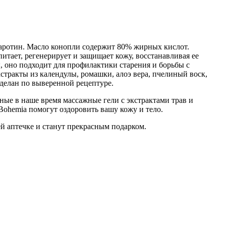
 каротин. Масло конопли содержит 80% жирных кислот.
итает, регенерирует и защищает кожу, восстанавливая ее
, оно подходит для профилактики старения и борьбы с
стракты из календулы, ромашки, алоэ вера, пчелиный воск,
делан по выверенной рецептуре.
рные в наше время массажные гели с экстрактами трав и
Bohemia помогут оздоровить вашу кожу и тело.
ей аптечке и станут прекрасным подарком.