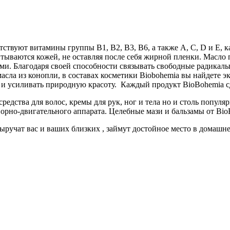
тствуют витамины группы B1, B2, B3, B6, а также A, C, D и Е,
ываются кожей, не оставляя после себя жирной пленки. Масло п
ми. Благодаря своей способности связывать свободные радикалы
ла из конопли, в составах косметики Biobohemia вы найдете эк
 и усиливать природную красоту. Каждый продукт BioBohemia с
редства для волос, кремы для рук, ног и тела но и столь популя
орно-двигательного аппарата. Целебные мази и бальзамы от Bio
ыручат вас и ваших близких , займут достойное место в домашн