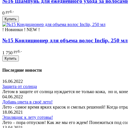
№16 Шампунь для ежедневного ухода за волосами 
руб.-
0
Купить
! Новинки ! NEW !
№15 Кондиционер для объема волос Inclip, 250 мл
руб.-
1 750
Купить
Последние новости
16.06.2022
Защита от солнца
Летом в защите от солнца нуждается не только кожа, но и, ко
04.06.2022
Добавь цвета в своё лето!
Лето - самое время ярких красок и смелых решений! Когда отра
18.06.2021
Эпиляция: к лету готовы!
Лето – пора отпусков! Как же мы его ждем! Понежиться под сол
13.04.2021