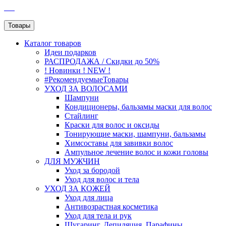
SEO
Товары
Каталог
товаров
Идеи подарков
РАСПРОДАЖА / Скидки до 50%
! Новинки ! NEW !
#РекомендуемыеТовары
УХОД ЗА ВОЛОСАМИ
Шампуни
Кондиционеры, бальзамы маски для волос
Стайлинг
Краски для волос и оксиды
Тонирующие маски, шампуни, бальзамы
Химсоставы для завивки волос
Ампульное лечение волос и кожи головы
ДЛЯ МУЖЧИН
Уход за бородой
Уход для волос и тела
УХОД ЗА КОЖЕЙ
Уход для лица
Антивозрастная косметика
Уход для тела и рук
Шугаринг, Депиляция, Парафины