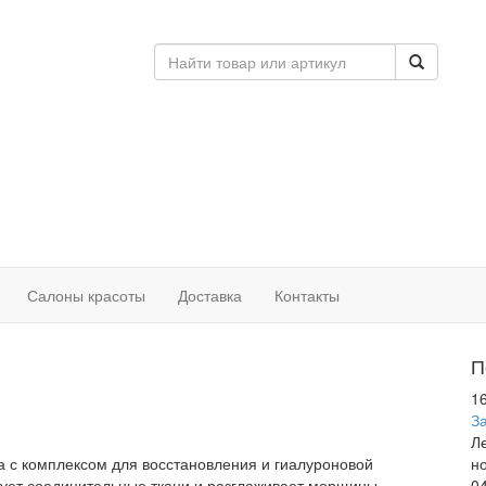
Салоны красоты
Доставка
Контакты
П
1
З
Л
ца с комплексом для восстановления и гиалуроновой
н
рует соединительные ткани и разглаживает морщины.
0