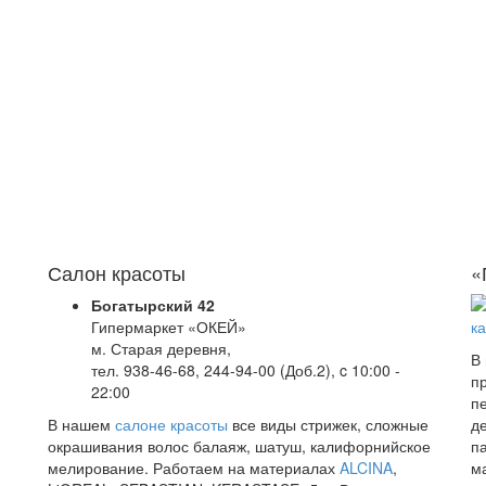
Салон красоты
«
Богатырский 42
Гипермаркет «ОКЕЙ»
м. Старая деревня,
В
тел. 938-46-68, 244-94-00 (Доб.2), c 10:00 -
п
22:00
п
В нашем
салоне красоты
все виды стрижек, сложные
д
окрашивания волос балаяж, шатуш, калифорнийское
п
мелирование. Работаем на материалах
ALCINA
,
м