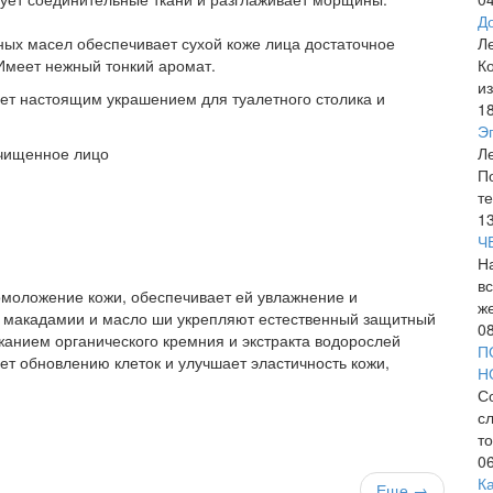
До
ных масел обеспечивает сухой коже лица достаточное
Л
 Имеет нежный тонкий аромат.
К
из
нет настоящим украшением для туалетного столика и
1
Эп
очищенное лицо
Ле
П
те
1
Ч
Н
вс
омоложение кожи, обеспечивает ей увлажнение и
ж
 макадамии и масло ши укрепляют естественный защитный
0
жанием органического кремния и экстракта водорослей
П
ет обновлению клеток и улучшает эластичность кожи,
Н
С
с
т
0
К
Еще →