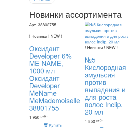
Новинки ассортимента
Арт. 38802755
! Новинки ! NEW !
Оксидант
! Новинки ! NEW !
Developer 6%
№5
ME NAME,
Кислородная
1000 мл
эмульсия
Оксидант
против
Developer
выпадения и
MeName
для роста
MeMademoiselle
волос Inclip,
38801755
20 мл
руб.-
1 950
руб.-
1 850
Купить