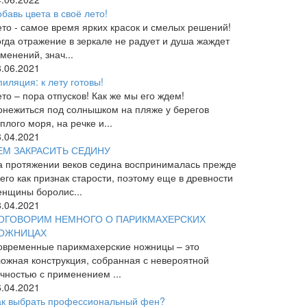
бавь цвета в своё лето!
ето - самое время ярких красок и смелых решений!
огда отражение в зеркале не радует и душа жаждет
менений, знач...
8.06.2021
иляция: к лету готовы!
то – пора отпусков! Как же мы его ждем!
онежиться под солнышком на пляже у берегов
плого моря, на речке и...
3.04.2021
ЕМ ЗАКРАСИТЬ СЕДИНУ
а протяжении веков седина воспринималась прежде
его как признак старости, поэтому еще в древности
енщины боролис...
8.04.2021
ОГОВОРИМ НЕМНОГО О ПАРИКМАХЕРСКИХ
ОЖНИЦАХ
овременные парикмахерские ножницы – это
ложная конструкция, собранная с невероятной
очностью с применением ...
6.04.2021
ак выбрать профессиональный фен?