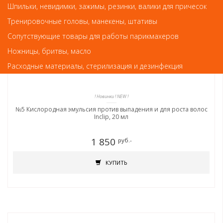
Шпильки, невидимки, зажимы, резинки, валики для причесок
Тренировочные головы, манекены, штативы
Сопутствующие товары для работы парикмахеров
Ножницы, бритвы, масло
Расходные материалы, стерилизация и дезинфекция
! Новинки ! NEW !
№5 Кислородная эмульсия против выпадения и для роста волос
Inclip, 20 мл
1 850
руб.-
КУПИТЬ