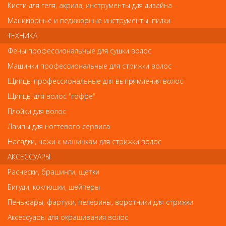
Кисти для геля, акрила, инструменты для дизайна
Маникюрные и педикюрные инструменты, пилки
ТЕХНИКА
Фены профессиональные для сушки волос
Машинки профессиональные для стрижки волос
Щипцы профессиональные для выпрямления волос
! Новинки ! NEW !
Щипцы для волос "гофре"
Оксидант Developer 6% ME NAME, 1000 мл Оксидант Developer
Плойки для волос
MeName MeMademoiselle 38801755
Лампы для ногтевого сервиса
1 950
руб.-
Насадки, ножи к машинкам для стрижки волос
АКСЕССУАРЫ
КУПИТЬ
Расчески, брашинги, щетки
Бигуди, коклюшки, шейперы
Пеньюары, фартуки, пелерины, воротники для стрижки
Аксессуары для окрашивания волос