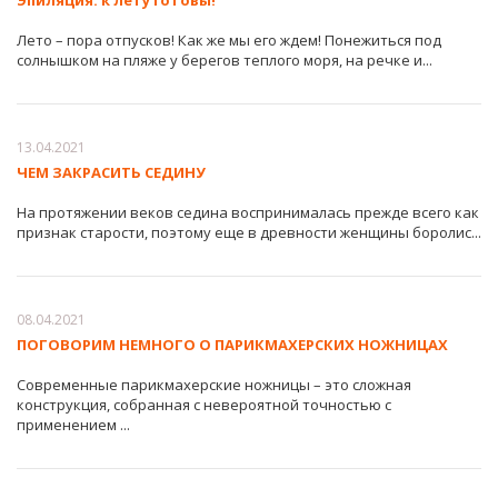
Эпиляция: к лету готовы!
Лето – пора отпусков! Как же мы его ждем! Понежиться под
солнышком на пляже у берегов теплого моря, на речке и...
13.04.2021
ЧЕМ ЗАКРАСИТЬ СЕДИНУ
На протяжении веков седина воспринималась прежде всего как
признак старости, поэтому еще в древности женщины боролис...
08.04.2021
ПОГОВОРИМ НЕМНОГО О ПАРИКМАХЕРСКИХ НОЖНИЦАХ
Современные парикмахерские ножницы – это сложная
конструкция, собранная с невероятной точностью с
применением ...