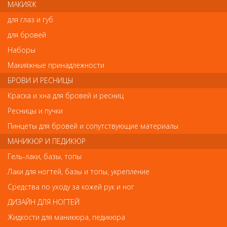
МАКИЯЖ
амортизатора, а кожу обеспечивает необходимой влагой.
для глаз и губ
Действие гиалуроновой кислоты можно увидеть воочию: кожа
становится упру- гой, эластичной и гладкой. Кроме того, она
для бровей
защищает клетки от вредного воз- действия окружающей
среды (напри- мер, от свободных радикалов). После 25 лет
Наборы
выработка собственной гиалу- роновой кислоты в коже
Макияжные принадлежности
сокращается, начинают появляться первые морщины. Как
правило, они образуются вокруг глаз. С тех пор как был открыт
БРОВИ И РЕСНИЦЫ
искус- ственный способ производства гиалу- роновой кислоты,
она стала входить в состав многих кремов и косметичес- ких
Краска и хна для бровей и ресниц
продуктов.
Ресницы и пучки
Купить новинки от Alcina
Пинцеты для бровей и сопутствующие материалы
МАНИКЮР И ПЕДИКЮР
Гель-лаки, базы, топы
← Ранее
Еще →
Лаки для ногтей, базы и топы, укрепление
Средства по уходу за кожей рук и ног
Новинки ассортимента
ДИЗАЙН ДЛЯ НОГТЕЙ
Арт. 38802755
Жидкости для маникюра, педикюра