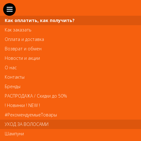
Как оплатить, как получить?
Как заказать
Оплата и доставка
Телефон и WhatsApp: пн-вс с 10 до 21
Возврат и обмен
211-00-71
+7 (981)
Новости и акции
Справочная служба: пн-пт с 10 до 18
О нас
608-95-00
+7 (812)
Контакты
Вопросы по заказам: zakaz@prai-spb.ru
Бренды
Общие вопросы: info@prai-spb.ru
РАСПРОДАЖА / Скидки до 50%
SEO
! Новинки ! NEW !
Това
#РекомендуемыеТовары
УХОД ЗА ВОЛОСАМИ
Крем для лица Hyaluron+ от Alcina
Шампуни