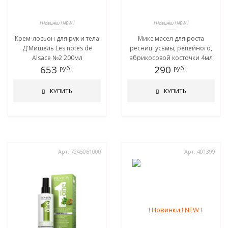
! Новинки ! NEW !
! Новинки ! NEW !
Крем-лосьон для рук и тела
Микс масел для роста
Д'Мишель Les notes de
ресниц: усьмы, репейного,
Alsace №2 200мл
абрикосовой косточки 4мл
653
290
руб.-
руб.-
КУПИТЬ
КУПИТЬ
Арт. 7245061000
Арт. 401399