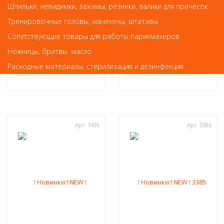
Шпильки, невидимки, зажимы, резинки, валики для причесок
Колпачок абразивный,
Колпачок абразивный,
Тренировочные головы, манекены, штативы
13*19мм, 80 грит (5 шт)
13*19мм, 180 грит (5 шт)
Сопутствующие товары для работы парикмахеров
200
297
руб.-
руб.-
Ножницы, бритвы, масло
Расходные материалы, стерилизация и дезинфекция
КУПИТЬ
КУПИТЬ
Арт. 1439
Арт. 3385