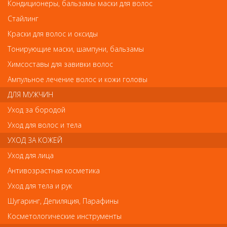
Кондиционеры, бальзамы маски для волос
Стайлинг
Краски для волос и оксиды
! Новинки ! NEW !
! Новинки ! NEW !
Тонирующие маски, шампуни, бальзамы
! Новинки ! NEW !
Химсоставы для завивки волос
Ампульное лечение волос и кожи головы
ДЛЯ МУЖЧИН
Арт. 1613
Арт. 1434
Уход за бородой
Уход для волос и тела
УХОД ЗА КОЖЕЙ
Уход для лица
Антивозрастная косметика
Уход для тела и рук
Шугаринг, Депиляция, Парафины
! Новинки ! NEW !
! Новинки ! NEW !
Косметологические инструменты