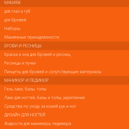
Насадка - основа
Колпачок абразивный,
МАКИЯЖ
резиновая, 7*13 мм
7*13мм, 80 грит (5 шт)
для глаз и губ
99
266
руб.-
руб.-
для бровей
Наборы
КУПИТЬ
КУПИТЬ
Макияжные принадлежности
БРОВИ И РЕСНИЦЫ
Краска и хна для бровей и ресниц
Ресницы и пучки
Арт. 1432
Арт. 1433
Пинцеты для бровей и сопутствующие материалы
МАНИКЮР И ПЕДИКЮР
Гель-лаки, базы, топы
Лаки для ногтей, базы и топы, укрепление
Средства по уходу за кожей рук и ног
ДИЗАЙН ДЛЯ НОГТЕЙ
Жидкости для маникюра, педикюра
! Новинки ! NEW !
! Новинки ! NEW !