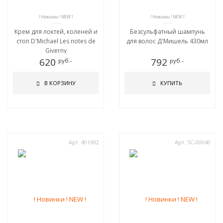
! Новинки ! NEW !
! Новинки ! NEW !
Крем для локтей, коленей и
Безсульфатный шампунь
стоп D'Michael Les notes de
для волос Д'Мишель 430мл
Giverny
620
792
руб.-
руб.-
В КОРЗИНУ
КУПИТЬ
Арт. 401692
Арт. SC-00040