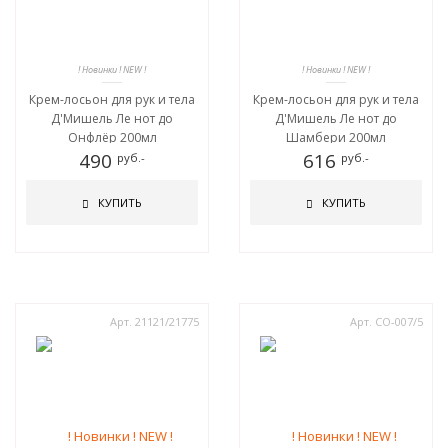
! Новинки ! NEW !
! Новинки ! NEW !
Крем-лосьон для рук и тела
Крем-лосьон для рук и тела
Д'Мишель Ле нот до
Д'Мишель Ле нот до
Онфлёр 200мл
Шамбери 200мл
490
616
руб.-
руб.-
КУПИТЬ
КУПИТЬ
Арт. 21121/21775
Арт. CO-007/5