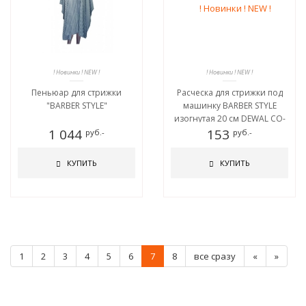
! Новинки ! NEW !
! Новинки ! NEW !
Пеньюар для стрижки
Расческа для стрижки под
"BARBER STYLE"
машинку BARBER STYLE
изогнутая 20 см DEWAL CO-
1 044
153
007/4
руб.-
руб.-
КУПИТЬ
КУПИТЬ
1
2
3
4
5
6
7
8
все сразу
«
»