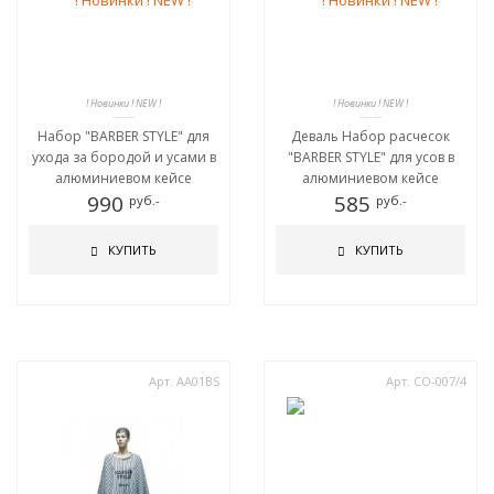
! Новинки ! NEW !
! Новинки ! NEW !
Набор "BARBER STYLE" для
Деваль Набор расчесок
ухода за бородой и усами в
"BARBER STYLE" для усов в
алюминиевом кейсе
алюминиевом кейсе
990
585
руб.-
руб.-
КУПИТЬ
КУПИТЬ
Арт. AA01BS
Арт. CO-007/4