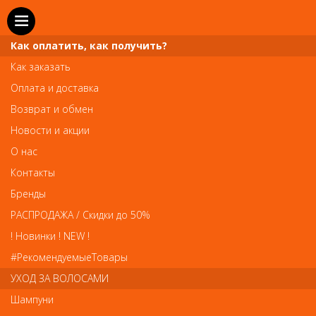
Как оплатить, как получить?
Как заказать
Оплата и доставка
Возврат и обмен
Новости и акции
О нас
Телефон и WhatsApp: пн-вс с 10 до 21
Контакты
211-00-71
+7 (981)
Бренды
Справочная служба: пн-пт с 10 до 18
РАСПРОДАЖА / Скидки до 50%
608-95-00
+7 (812)
! Новинки ! NEW !
Вопросы по заказам: zakaz@prai-spb.ru
#РекомендуемыеТовары
Общие вопросы: info@prai-spb.ru
УХОД ЗА ВОЛОСАМИ
SEO
Шампуни
То