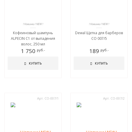
! Новинки ! NEW !
! Новинки ! NEW !
Кофеиновый шампунь
Dewal Щетка для барберов
ALPECIN С1 от выпадения
CO 007/5
волос, 250 мл
1 750
189
руб.-
руб.-
КУПИТЬ
КУПИТЬ
Арт. CO-007/1
Арт. CO-007/2