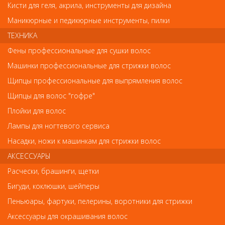
Кисти для геля, акрила, инструменты для дизайна
Колпачок абразивный,
Колпачок абразивный,
7*13мм, 180 грит (5 шт)
7*13мм, 120 грит (5 шт)
Маникюрные и педикюрные инструменты, пилки
ТЕХНИКА
261
261
руб.-
руб.-
Фены профессиональные для сушки волос
КУПИТЬ
КУПИТЬ
Машинки профессиональные для стрижки волос
Щипцы профессиональные для выпрямления волос
Щипцы для волос "гофре"
Плойки для волос
Арт. 1440
Арт. 1438
Лампы для ногтевого сервиса
Насадки, ножи к машинкам для стрижки волос
АКСЕССУАРЫ
Расчески, брашинги, щетки
Бигуди, коклюшки, шейперы
Пеньюары, фартуки, пелерины, воротники для стрижки
Аксессуары для окрашивания волос
! Новинки ! NEW !
! Новинки ! NEW !