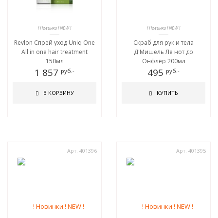
! Новинки ! NEW !
! Новинки ! NEW !
Revlon Спрей уход Uniq One
Скраб для рук и тела
All in one hair treatment
Д'Мишель Ле нот до
150мл
Онфлёр 200мл
1 857
495
руб.-
руб.-
В КОРЗИНУ
КУПИТЬ
Арт. 401396
Арт. 401395