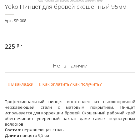
Yoko Пинцет для бровей скошенный 95мм от Yoko
Yoko Пинцет для бровей скошенный 95мм
Арт.
SP 008
р.-
225
Нет в наличии
В закладки
Как оплатить? Как получить?
Профессиональный пинцет изготовлен из высокопрочной
нержавеющей стали с матовым покрытием. Пинцет
используется для коррекции бровей. Скошенный рабочий край
обеспечивает уверенный захват даже самых недоступных
волосков
Состав:
нержавеющая сталь
Длина
пинцета 9,5 см