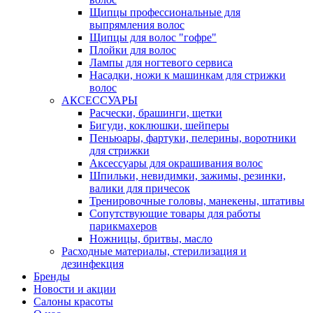
Щипцы профессиональные для
выпрямления волос
Щипцы для волос "гофре"
Плойки для волос
Лампы для ногтевого сервиса
Насадки, ножи к машинкам для стрижки
волос
АКСЕССУАРЫ
Расчески, брашинги, щетки
Бигуди, коклюшки, шейперы
Пеньюары, фартуки, пелерины, воротники
для стрижки
Аксессуары для окрашивания волос
Шпильки, невидимки, зажимы, резинки,
валики для причесок
Тренировочные головы, манекены, штативы
Сопутствующие товары для работы
парикмахеров
Ножницы, бритвы, масло
Расходные материалы, стерилизация и
дезинфекция
Бренды
Новости и акции
Салоны красоты