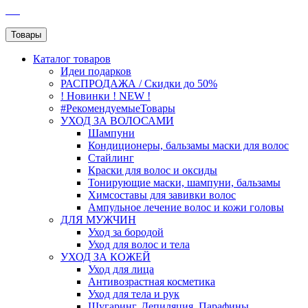
SEO
Товары
Каталог
товаров
Идеи подарков
РАСПРОДАЖА / Скидки до 50%
! Новинки ! NEW !
#РекомендуемыеТовары
УХОД ЗА ВОЛОСАМИ
Шампуни
Кондиционеры, бальзамы маски для волос
Стайлинг
Краски для волос и оксиды
Тонирующие маски, шампуни, бальзамы
Химсоставы для завивки волос
Ампульное лечение волос и кожи головы
ДЛЯ МУЖЧИН
Уход за бородой
Уход для волос и тела
УХОД ЗА КОЖЕЙ
Уход для лица
Антивозрастная косметика
Уход для тела и рук
Шугаринг, Депиляция, Парафины