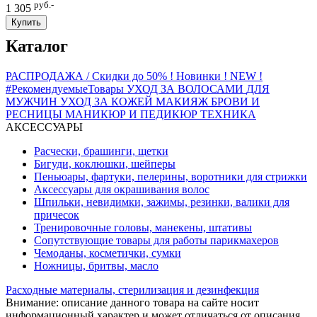
руб.-
1 305
Купить
Каталог
РАСПРОДАЖА / Скидки до 50%
! Новинки ! NEW !
#РекомендуемыеТовары
УХОД ЗА ВОЛОСАМИ
ДЛЯ
МУЖЧИН
УХОД ЗА КОЖЕЙ
МАКИЯЖ
БРОВИ И
РЕСНИЦЫ
МАНИКЮР И ПЕДИКЮР
ТЕХНИКА
АКСЕССУАРЫ
Расчески, брашинги, щетки
Бигуди, коклюшки, шейперы
Пеньюары, фартуки, пелерины, воротники для стрижки
Аксессуары для окрашивания волос
Шпильки, невидимки, зажимы, резинки, валики для
причесок
Тренировочные головы, манекены, штативы
Сопутствующие товары для работы парикмахеров
Чемоданы, косметички, сумки
Ножницы, бритвы, масло
Расходные материалы, стерилизация и дезинфекция
Внимание: описание данного товара на сайте носит
информационный характер и может отличаться от описания