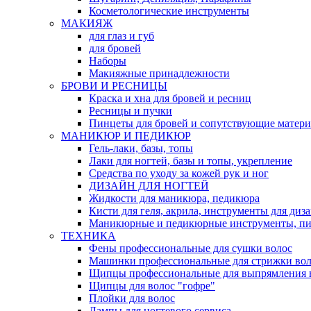
Косметологические инструменты
МАКИЯЖ
для глаз и губ
для бровей
Наборы
Макияжные принадлежности
БРОВИ И РЕСНИЦЫ
Краска и хна для бровей и ресниц
Ресницы и пучки
Пинцеты для бровей и сопутствующие матер
МАНИКЮР И ПЕДИКЮР
Гель-лаки, базы, топы
Лаки для ногтей, базы и топы, укрепление
Средства по уходу за кожей рук и ног
ДИЗАЙН ДЛЯ НОГТЕЙ
Жидкости для маникюра, педикюра
Кисти для геля, акрила, инструменты для диз
Маникюрные и педикюрные инструменты, п
ТЕХНИКА
Фены профессиональные для сушки волос
Машинки профессиональные для стрижки вол
Щипцы профессиональные для выпрямления 
Щипцы для волос "гофре"
Плойки для волос
Лампы для ногтевого сервиса