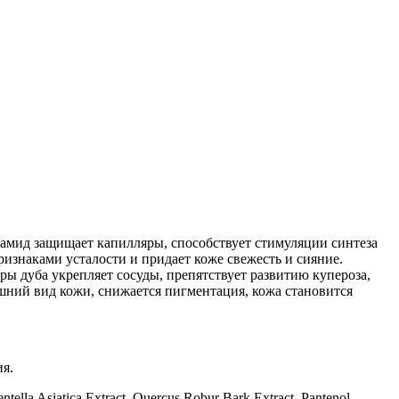
амид защищает капилляры, способствует стимуляции синтеза
изнаками усталости и придает коже свежесть и сияние.
ры дуба укрепляет сосуды, препятствует развитию купероза,
шний вид кожи, снижается пигментация, кожа становится
ия.
tella Asiatica Extract, Quercus Robur Bark Extract, Pantenol,