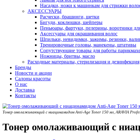
Насадки, ножи к машинкам для стрижки воло
АКСЕССУАРЫ
Расчески, брашинги, щетки
Бигуди, коклюшки, шейперы
Пеньюары, фартуки, пелерины, воротники дл
Аксессуары для окрашивания волос
Шпильки, невидимки, зажимы, резинки, вали
Тренировочные головы, манекены, штативы
Сопутствующие товары для работы парикмах
Ножницы, бритвы, масло
Расходные материалы, стерилизация и дезинфекция
Бренды
Новости и акции
Салоны красоты
О нас
Доставка
Контакты
Тонер омолаживающий с ниацинамидом Anti-Age Toner 150 мл, ARAVIA Profes
Тонер омолаживающий с ниаци