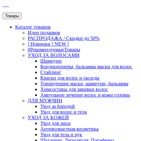
SEO
Товары
Каталог
товаров
Идеи подарков
РАСПРОДАЖА / Скидки до 50%
! Новинки ! NEW !
#РекомендуемыеТовары
УХОД ЗА ВОЛОСАМИ
Шампуни
Кондиционеры, бальзамы маски для волос
Стайлинг
Краски для волос и оксиды
Тонирующие маски, шампуни, бальзамы
Химсоставы для завивки волос
Ампульное лечение волос и кожи головы
ДЛЯ МУЖЧИН
Уход за бородой
Уход для волос и тела
УХОД ЗА КОЖЕЙ
Уход для лица
Антивозрастная косметика
Уход для тела и рук
Шугаринг, Депиляция, Парафины