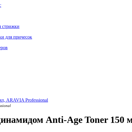
с
я стрижки
ки для причесок
еров
sional
намидом Anti-Age Toner 150 мл