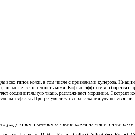
 всех типов кожи, в том числе с признаками купероза. Ниацин
, повышает эластичность кожи. Кофеин эффективно борется с пр
ляет соединительную ткань, разглаживает морщины. Экстракт ко
тельный эффект. При регулярном использовании улучшается вне
о ухода утром и вечером за зрелой кожей на этапе тонизирован
inamid, Laminaria Digitata Extract, Coffea (Coffee) Seed Extract, Cen