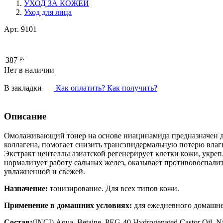
УХОД ЗА КОЖЕЙ
Уход для лица
Арт.
9101
р.-
387
Нет в наличии
В закладки
Как оплатить? Как получить?
Описание
Омолаживающий тонер на основе ниацинамида предназначен для
коллагена, помогает снизить трансэпидермальную потерю влаги
Экстракт центеллы азиатской регенерирует клетки кожи, укреп
нормализует работу сальных желез, оказывает противовоспали
увлажненной и свежей.
Назначение:
тонизирование. Для всех типов кожи.
Применение в домашних условиях:
для ежедневного домашнег
Состав:
(INCI) Aqua, Betaine, PEG-40 Hydrogenated Castor Oil, Niac