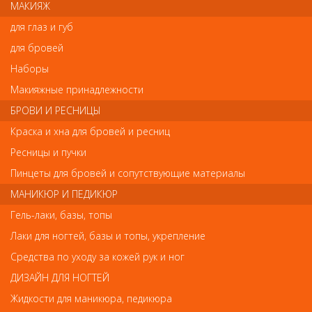
МАКИЯЖ
и ромбовидными отверстиями. Оснащён волнистой щетиной.
для глаз и губ
Имеет антистатическую и антибактериальную поверхность.
Очень удобен в работе, благодаря литой ручке продуманной
для бровей
формы.
Наборы
Макияжные принадлежности
Отзывы
БРОВИ И РЕСНИЦЫ
Краска и хна для бровей и ресниц
Ваш отзыв станет первым
Ресницы и пучки
Напишите свой отзыв
Пинцеты для бровей и сопутствующие материалы
МАНИКЮР И ПЕДИКЮР
Комментарий
Гель-лаки, базы, топы
Лаки для ногтей, базы и топы, укрепление
Средства по уходу за кожей рук и ног
Имя
ДИЗАЙН ДЛЯ НОГТЕЙ
Жидкости для маникюра, педикюра