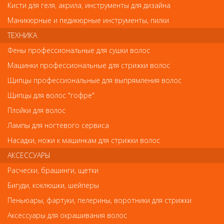
Кисти для геля, акрила, инструменты для дизайна
Код
Маникюрные и педикюрные инструменты, пилки
ТЕХНИКА
Фены профессиональные для сушки волос
Машинки профессиональные для стрижки волос
Обратите внимание
Щипцы профессиональные для выпрямления волос
Внешний вид товара «Деваль Термобрашинг серия "Престиж"
Щипцы для волос "гофре"
53 мм BRPR 53» может отличаться от фотографий на сайте.
Несовпадение внешнего вида и комплектности реального
Плойки для волос
товара с фотографиями и описанием на сайте не является
Лампы для ногтевого сервиса
показателем ненадлежащего качества товара.
Насадки, ножи к машинкам для стрижки волос
Так же советуем посмотреть
АКСЕССУАРЫ
Расчески, брашинги, щетки
Арт. 73030/СS-C1
Бигуди, коклюшки, шейперы
Пеньюары, фартуки, пелерины, воротники для стрижки
Аксессуары для окрашивания волос