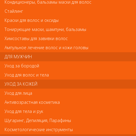
Кондиционеры, бальзамы маски для волос
Стайлинг
Краски для волос и оксиды
Тонирующие маски, шампуни, бальзамы
Деваль Термобрашинг серия "Престиж" 53 мм BRPR 53
Деваль Термобрашинг серия "Престиж" 53
Химсоставы для завивки волос
мм BRPR 53
Ампульное лечение волос и кожи головы
Арт.
BRPR53
ДЛЯ МУЖЧИН
Уход за бородой
Уход для волос и тела
р.-
945
УХОД ЗА КОЖЕЙ
Уход для лица
Нет в наличии
Антивозрастная косметика
Уход для тела и рук
В закладки
Как оплатить? Как получить?
Шугаринг, Депиляция, Парафины
Косметологические инструменты
Профессиональный термобрашинг с керамическим покрытием