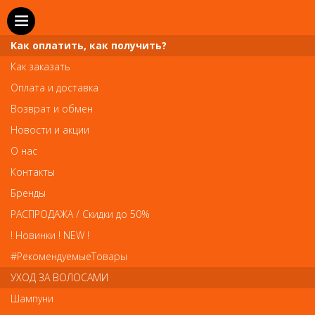
Как оплатить, как получить?
Как заказать
Оплата и доставка
Возврат и обмен
Новости и акции
О нас
Телефон и WhatsApp: пн-вс с 10 до 21
Контакты
211-00-71
+7 (981)
Бренды
Справочная служба: пн-пт с 10 до 18
РАСПРОДАЖА / Скидки до 50%
608-95-00
+7 (812)
! Новинки ! NEW !
Вопросы по заказам: zakaz@prai-spb.ru
#РекомендуемыеТовары
Общие вопросы: info@prai-spb.ru
УХОД ЗА ВОЛОСАМИ
SEO
Шампуни
То