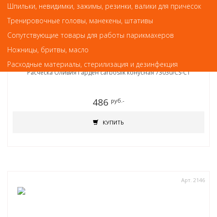
Шпильки, невидимки, зажимы, резинки, валики для причесок
Тренировочные головы, манекены, штативы
Сопутствующие товары для работы парикмахеров
Ножницы, бритвы, масло
Расчески, брашинги, щетки
Расходные материалы, стерилизация и дезинфекция
Расческа Оливия Гарден carbosilk конусная 73030/СS-C1
486
руб.-
КУПИТЬ
Арт. 2146