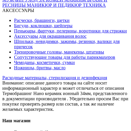
РЕСНИЦЫ
МАНИКЮР И ПЕДИКЮР
ТЕХНИКА
АКСЕССУАРЫ
Расчески, брашинги, щетки
Бигуди, коклюшки, шейперы
Пеньюары, фартуки, пелерины, воротники для стрижки
Аксессуары для окрашивания волос
Шпильки, невидимки, зажимы, резинки, валики для
причесок
Тренировочные головы, манекены, штативы
Сопутствующие товары для работы парикмахеров
Чемоданы, косметички, сумки
Ножницы, бритвы, масло
Расходные материалы, стерилизация и дезинфекция
Внимание: описание данного товара на сайте носит
информационный характер и может отличаться от описания
Термобрашинг Нано керамик ионный 34мм, представленного
в документации производителя . Убедительно просим Вас при
покупке проверять размер или состав, а так же наличие
желаемых характеристик.
Наш магазин