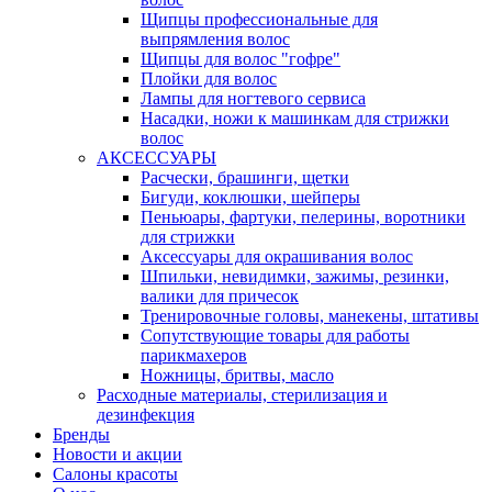
Щипцы профессиональные для
выпрямления волос
Щипцы для волос "гофре"
Плойки для волос
Лампы для ногтевого сервиса
Насадки, ножи к машинкам для стрижки
волос
АКСЕССУАРЫ
Расчески, брашинги, щетки
Бигуди, коклюшки, шейперы
Пеньюары, фартуки, пелерины, воротники
для стрижки
Аксессуары для окрашивания волос
Шпильки, невидимки, зажимы, резинки,
валики для причесок
Тренировочные головы, манекены, штативы
Сопутствующие товары для работы
парикмахеров
Ножницы, бритвы, масло
Расходные материалы, стерилизация и
дезинфекция
Бренды
Новости и акции
Салоны красоты