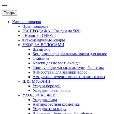
SEO
Товары
Каталог
товаров
Идеи подарков
РАСПРОДАЖА / Скидки до 50%
! Новинки ! NEW !
#РекомендуемыеТовары
УХОД ЗА ВОЛОСАМИ
Шампуни
Кондиционеры, бальзамы маски для волос
Стайлинг
Краски для волос и оксиды
Тонирующие маски, шампуни, бальзамы
Химсоставы для завивки волос
Ампульное лечение волос и кожи головы
ДЛЯ МУЖЧИН
Уход за бородой
Уход для волос и тела
УХОД ЗА КОЖЕЙ
Уход для лица
Антивозрастная косметика
Уход для тела и рук
Шугаринг, Депиляция, Парафины