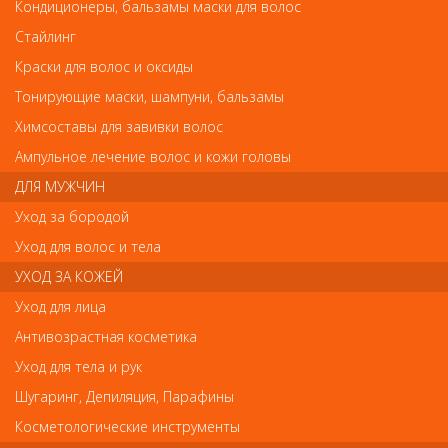
Термобигуди 6шт
Кондиционеры, бальзамы маски для волос
Термобигуди 6шт
Стайлинг
Арт.
Краски для волос и оксиды
PW12423
Тонирующие маски, шампуни, бальзамы
Химсоставы для завивки волос
р.-
144
Ампульное лечение волос и кожи головы
ДЛЯ МУЖЧИН
Нет в наличии
Уход за бородой
Уход для волос и тела
В закладки
Как оплатить? Как получить?
УХОД ЗА КОЖЕЙ
Уход для лица
Антивозрастная косметика
Уход для тела и рук
Отзывы
Шугаринг, Депиляция, Парафины
Ваш отзыв станет первым
Косметологические инструменты