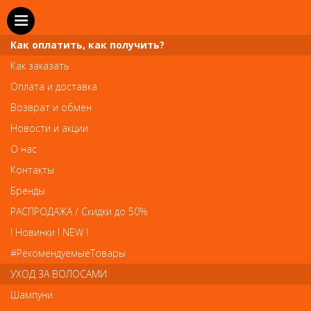
Как оплатить, как получить?
Как заказать
Оплата и доставка
Телефон и WhatsApp: пн-вс с 10 до 21
Возврат и обмен
211-00-71
+7 (981)
Новости и акции
Справочная служба: пн-пт с 10 до 18
О нас
608-95-00
+7 (812)
Контакты
Вопросы по заказам: zakaz@prai-spb.ru
Бренды
Общие вопросы: info@prai-spb.ru
РАСПРОДАЖА / Скидки до 50%
SEO
! Новинки ! NEW !
Това
#РекомендуемыеТовары
УХОД ЗА ВОЛОСАМИ
Шампуни