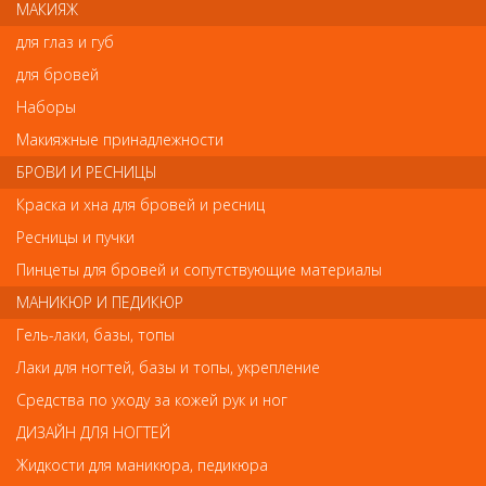
МАКИЯЖ
Напишите свой отзыв
для глаз и губ
Комментарий
для бровей
Наборы
Макияжные принадлежности
Имя
БРОВИ И РЕСНИЦЫ
Краска и хна для бровей и ресниц
Ресницы и пучки
Код
Пинцеты для бровей и сопутствующие материалы
МАНИКЮР И ПЕДИКЮР
Гель-лаки, базы, топы
Лаки для ногтей, базы и топы, укрепление
Обратите внимание
Средства по уходу за кожей рук и ног
ДИЗАЙН ДЛЯ НОГТЕЙ
Внешний вид товара «Термобигуди 6шт» может отличаться от
фотографий на сайте. Несовпадение внешнего вида и
Жидкости для маникюра, педикюра
комплектности реального товара с фотографиями и описанием