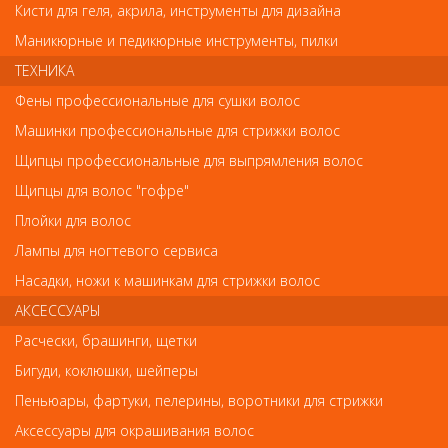
на сайте не является показателем ненадлежащего качества
Кисти для геля, акрила, инструменты для дизайна
товара.
Маникюрные и педикюрные инструменты, пилки
ТЕХНИКА
Так же советуем посмотреть
Фены профессиональные для сушки волос
Машинки профессиональные для стрижки волос
Арт. bum12x180
Щипцы профессиональные для выпрямления волос
Щипцы для волос "гофре"
Плойки для волос
Лампы для ногтевого сервиса
Насадки, ножи к машинкам для стрижки волос
АКСЕССУАРЫ
Расчески, брашинги, щетки
Бигуди, коклюшки, шейперы
Бигуди, коклюшки, шейперы
Бигуди для волос бумеранги 12х180 мм упаковка 10 штук
Пеньюары, фартуки, пелерины, воротники для стрижки
180
Аксессуары для окрашивания волос
руб.-