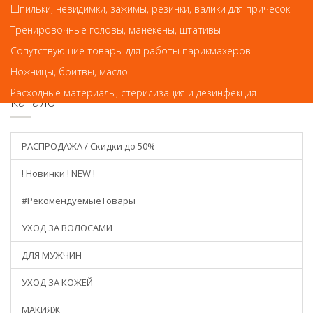
Шпильки, невидимки, зажимы, резинки, валики для причесок
КУПИТЬ
Тренировочные головы, манекены, штативы
Сопутствующие товары для работы парикмахеров
Ножницы, бритвы, масло
Расходные материалы, стерилизация и дезинфекция
Каталог
РАСПРОДАЖА / Скидки до 50%
! Новинки ! NEW !
#РекомендуемыеТовары
УХОД ЗА ВОЛОСАМИ
ДЛЯ МУЖЧИН
УХОД ЗА КОЖЕЙ
МАКИЯЖ