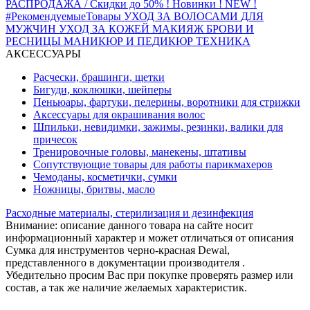
РАСПРОДАЖА / Скидки до 50%
! Новинки ! NEW !
#РекомендуемыеТовары
УХОД ЗА ВОЛОСАМИ
ДЛЯ
МУЖЧИН
УХОД ЗА КОЖЕЙ
МАКИЯЖ
БРОВИ И
РЕСНИЦЫ
МАНИКЮР И ПЕДИКЮР
ТЕХНИКА
АКСЕССУАРЫ
Расчески, брашинги, щетки
Бигуди, коклюшки, шейперы
Пеньюары, фартуки, пелерины, воротники для стрижки
Аксессуары для окрашивания волос
Шпильки, невидимки, зажимы, резинки, валики для
причесок
Тренировочные головы, манекены, штативы
Сопутствующие товары для работы парикмахеров
Чемоданы, косметички, сумки
Ножницы, бритвы, масло
Расходные материалы, стерилизация и дезинфекция
Внимание: описание данного товара на сайте носит
информационный характер и может отличаться от описания
Сумка для инструментов черно-красная Dewal,
представленного в документации производителя .
Убедительно просим Вас при покупке проверять размер или
состав, а так же наличие желаемых характеристик.