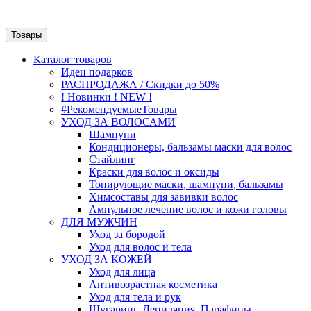
SEO
Товары
Каталог
товаров
Идеи подарков
РАСПРОДАЖА / Скидки до 50%
! Новинки ! NEW !
#РекомендуемыеТовары
УХОД ЗА ВОЛОСАМИ
Шампуни
Кондиционеры, бальзамы маски для волос
Стайлинг
Краски для волос и оксиды
Тонирующие маски, шампуни, бальзамы
Химсоставы для завивки волос
Ампульное лечение волос и кожи головы
ДЛЯ МУЖЧИН
Уход за бородой
Уход для волос и тела
УХОД ЗА КОЖЕЙ
Уход для лица
Антивозрастная косметика
Уход для тела и рук
Шугаринг, Депиляция, Парафины