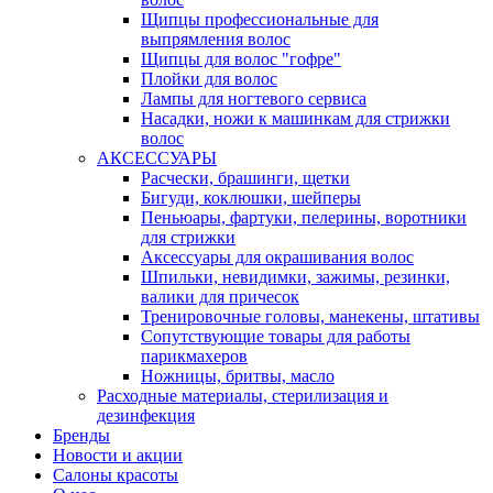
Щипцы профессиональные для
выпрямления волос
Щипцы для волос "гофре"
Плойки для волос
Лампы для ногтевого сервиса
Насадки, ножи к машинкам для стрижки
волос
АКСЕССУАРЫ
Расчески, брашинги, щетки
Бигуди, коклюшки, шейперы
Пеньюары, фартуки, пелерины, воротники
для стрижки
Аксессуары для окрашивания волос
Шпильки, невидимки, зажимы, резинки,
валики для причесок
Тренировочные головы, манекены, штативы
Сопутствующие товары для работы
парикмахеров
Ножницы, бритвы, масло
Расходные материалы, стерилизация и
дезинфекция
Бренды
Новости и акции
Салоны красоты