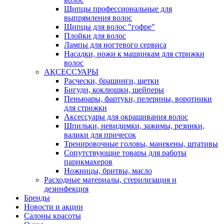
Щипцы профессиональные для
выпрямления волос
Щипцы для волос "гофре"
Плойки для волос
Лампы для ногтевого сервиса
Насадки, ножи к машинкам для стрижки
волос
АКСЕССУАРЫ
Расчески, брашинги, щетки
Бигуди, коклюшки, шейперы
Пеньюары, фартуки, пелерины, воротники
для стрижки
Аксессуары для окрашивания волос
Шпильки, невидимки, зажимы, резинки,
валики для причесок
Тренировочные головы, манекены, штативы
Сопутствующие товары для работы
парикмахеров
Ножницы, бритвы, масло
Расходные материалы, стерилизация и
дезинфекция
Бренды
Новости и акции
Салоны красоты