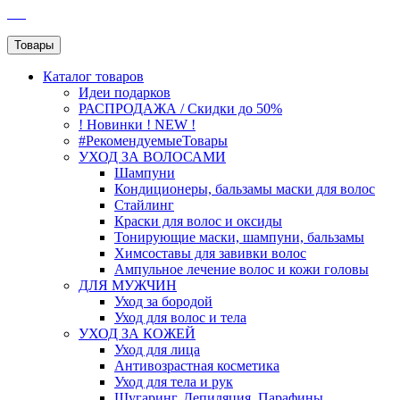
SEO
Товары
Каталог
товаров
Идеи подарков
РАСПРОДАЖА / Скидки до 50%
! Новинки ! NEW !
#РекомендуемыеТовары
УХОД ЗА ВОЛОСАМИ
Шампуни
Кондиционеры, бальзамы маски для волос
Стайлинг
Краски для волос и оксиды
Тонирующие маски, шампуни, бальзамы
Химсоставы для завивки волос
Ампульное лечение волос и кожи головы
ДЛЯ МУЖЧИН
Уход за бородой
Уход для волос и тела
УХОД ЗА КОЖЕЙ
Уход для лица
Антивозрастная косметика
Уход для тела и рук
Шугаринг, Депиляция, Парафины