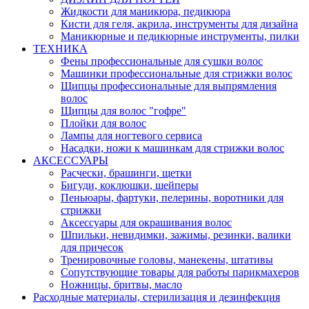
Жидкости для маникюра, педикюра
Кисти для геля, акрила, инструменты для дизайна
Маникюрные и педикюрные инструменты, пилки
ТЕХНИКА
Фены профессиональные для сушки волос
Машинки профессиональные для стрижки волос
Щипцы профессиональные для выпрямления
волос
Щипцы для волос "гофре"
Плойки для волос
Лампы для ногтевого сервиса
Насадки, ножи к машинкам для стрижки волос
АКСЕССУАРЫ
Расчески, брашинги, щетки
Бигуди, коклюшки, шейперы
Пеньюары, фартуки, пелерины, воротники для
стрижки
Аксессуары для окрашивания волос
Шпильки, невидимки, зажимы, резинки, валики
для причесок
Тренировочные головы, манекены, штативы
Сопутствующие товары для работы парикмахеров
Ножницы, бритвы, масло
Расходные материалы, стерилизация и дезинфекция