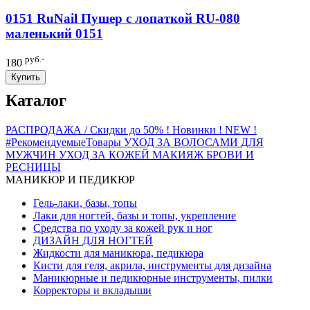
0151 RuNail Пушер с лопаткой RU-080
маленький 0151
руб.-
180
Купить
Каталог
РАСПРОДАЖА / Скидки до 50%
! Новинки ! NEW !
#РекомендуемыеТовары
УХОД ЗА ВОЛОСАМИ
ДЛЯ
МУЖЧИН
УХОД ЗА КОЖЕЙ
МАКИЯЖ
БРОВИ И
РЕСНИЦЫ
МАНИКЮР И ПЕДИКЮР
Гель-лаки, базы, топы
Лаки для ногтей, базы и топы, укрепление
Средства по уходу за кожей рук и ног
ДИЗАЙН ДЛЯ НОГТЕЙ
Жидкости для маникюра, педикюра
Кисти для геля, акрила, инструменты для дизайна
Маникюрные и педикюрные инструменты, пилки
Корректоры и вкладыши