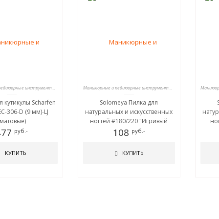
Маникюрные и педикюрные инструменты, пилки
Маникюрные и педикюрные инструменты, пилки
я кутикулы Scharfen
Solomeya Пилка для
C-306-D (9 мм)-LJ
натуральных и искусственных
натур
(матовые)
ногтей #180/220 "Игривый
но
477
Котенок"/Playful Kitten Nail File
108
прино
руб.-
руб.-
КУПИТЬ
КУПИТЬ