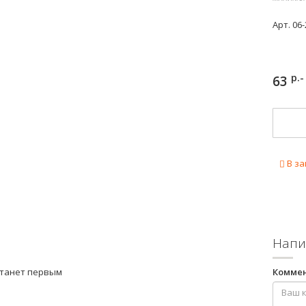
Арт.
06-
р.-
63
В за
Напи
станет первым
Комме