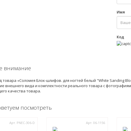
Имя
Код
е внимание
 товара «Соломея Блок-шлифов. для ногтей белый "White Sanding Blo
е внешнего вида и комплектности реального товара с фотографиями
его качества товара.
оветуем посмотреть
Арт. PNEC-306-D
Арт. 06-1156