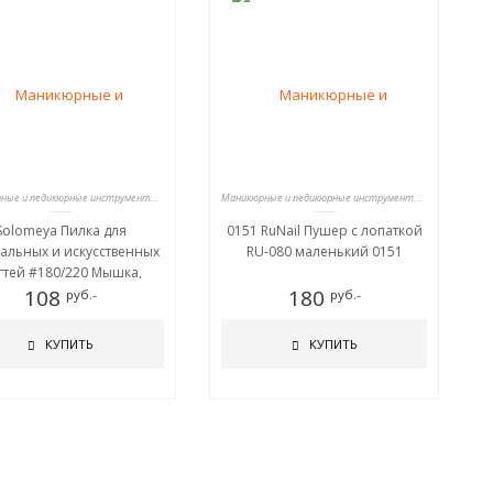
Маникюрные и педикюрные инструменты, пилки
Маникюрные и педикюрные инструменты, пилки
Solomeya Пилка для
0151 RuNail Пушер с лопаткой
альных и искусственных
RU-080 маленький 0151
гтей #180/220 Мышка,
сящая удачу /Mouse for
108
180
руб.-
руб.-
good luck Nail File
КУПИТЬ
КУПИТЬ