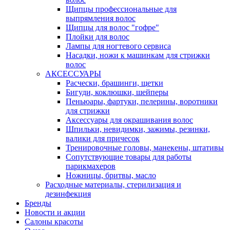
Щипцы профессиональные для
выпрямления волос
Щипцы для волос "гофре"
Плойки для волос
Лампы для ногтевого сервиса
Насадки, ножи к машинкам для стрижки
волос
АКСЕССУАРЫ
Расчески, брашинги, щетки
Бигуди, коклюшки, шейперы
Пеньюары, фартуки, пелерины, воротники
для стрижки
Аксессуары для окрашивания волос
Шпильки, невидимки, зажимы, резинки,
валики для причесок
Тренировочные головы, манекены, штативы
Сопутствующие товары для работы
парикмахеров
Ножницы, бритвы, масло
Расходные материалы, стерилизация и
дезинфекция
Бренды
Новости и акции
Салоны красоты