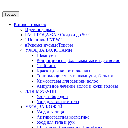
SEO
Товары
Каталог
товаров
Идеи подарков
РАСПРОДАЖА / Скидки до 50%
! Новинки ! NEW !
#РекомендуемыеТовары
УХОД ЗА ВОЛОСАМИ
Шампуни
Кондиционеры, бальзамы маски для волос
Стайлинг
Краски для волос и оксиды
Тонирующие маски, шампуни, бальзамы
Химсоставы для завивки волос
Ампульное лечение волос и кожи головы
ДЛЯ МУЖЧИН
Уход за бородой
Уход для волос и тела
УХОД ЗА КОЖЕЙ
Уход для лица
Антивозрастная косметика
Уход для тела и рук
Шугаринг, Депиляция, Парафины