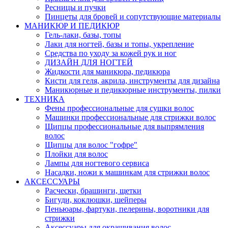
Ресницы и пучки
Пинцеты для бровей и сопутствующие материалы
МАНИКЮР И ПЕДИКЮР
Гель-лаки, базы, топы
Лаки для ногтей, базы и топы, укрепление
Средства по уходу за кожей рук и ног
ДИЗАЙН ДЛЯ НОГТЕЙ
Жидкости для маникюра, педикюра
Кисти для геля, акрила, инструменты для дизайна
Маникюрные и педикюрные инструменты, пилки
ТЕХНИКА
Фены профессиональные для сушки волос
Машинки профессиональные для стрижки волос
Щипцы профессиональные для выпрямления
волос
Щипцы для волос "гофре"
Плойки для волос
Лампы для ногтевого сервиса
Насадки, ножи к машинкам для стрижки волос
АКСЕССУАРЫ
Расчески, брашинги, щетки
Бигуди, коклюшки, шейперы
Пеньюары, фартуки, пелерины, воротники для
стрижки
Аксессуары для окрашивания волос