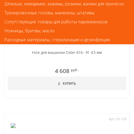
Шпильки, невидимки, зажимы, резинки, валики для причесок
Тренировочные головы, манекены, штативы
Сопутствующие товары для работы парикмахеров
Ножницы, бритвы, масло
Расходные материалы, стерилизация и дезинфекция
Насадки, ножи к машинкам для стрижки волос
Нож для машинки Oster 616 - 91 4.5 мм
4 608
руб.-
КУПИТЬ
Арт. 03-136