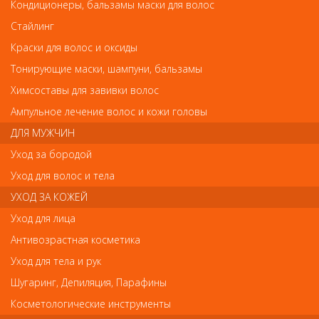
Кондиционеры, бальзамы маски для волос
Стайлинг
Краски для волос и оксиды
Тонирующие маски, шампуни, бальзамы
Сменный нож Moser 1554-7350 для машинок серий 1554, 1572, 1573, 1574
Сменный нож Moser 1554-7350 для машинок
Химсоставы для завивки волос
серий 1554, 1572, 1573, 1574
Ампульное лечение волос и кожи головы
ДЛЯ МУЖЧИН
Арт.
1554-7350
Уход за бородой
Уход для волос и тела
УХОД ЗА КОЖЕЙ
р.-
2 200
Уход для лица
Антивозрастная косметика
Нет в наличии
Уход для тела и рук
Шугаринг, Депиляция, Парафины
В закладки
Как оплатить? Как получить?
Косметологические инструменты