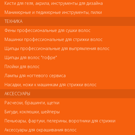
Кисти для геля, акрила, инструменты для дизайна
Код
Маникюрные и педикюрные инструменты, пилки
ТЕХНИКА
Фены профессиональные для сушки волос
Машинки профессиональные для стрижки волос
Обратите внимание
Щипцы профессиональные для выпрямления волос
Внешний вид товара «Сменный нож Moser 1554-7350 для
Щипцы для волос "гофре"
машинок серий 1554, 1572, 1573, 1574» может отличаться от
Плойки для волос
фотографий на сайте. Несовпадение внешнего вида и
комплектности реального товара с фотографиями и описанием
Лампы для ногтевого сервиса
на сайте не является показателем ненадлежащего качества
товара.
Насадки, ножи к машинкам для стрижки волос
АКСЕССУАРЫ
Так же советуем посмотреть
Расчески, брашинги, щетки
Бигуди, коклюшки, шейперы
Арт. 914 - 91
Пеньюары, фартуки, пелерины, воротники для стрижки
Аксессуары для окрашивания волос