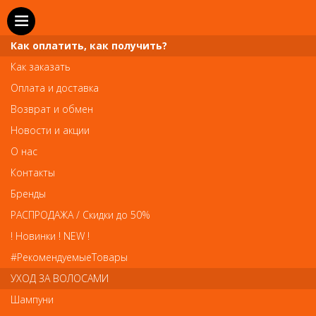
Как оплатить, как получить?
Как заказать
Оплата и доставка
Возврат и обмен
Новости и акции
О нас
Телефон и WhatsApp: пн-вс с 10 до 21
Контакты
211-00-71
+7 (981)
Бренды
Справочная служба: пн-пт с 10 до 18
РАСПРОДАЖА / Скидки до 50%
608-95-00
+7 (812)
! Новинки ! NEW !
Вопросы по заказам: zakaz@prai-spb.ru
#РекомендуемыеТовары
Общие вопросы: info@prai-spb.ru
УХОД ЗА ВОЛОСАМИ
SEO
Шампуни
То