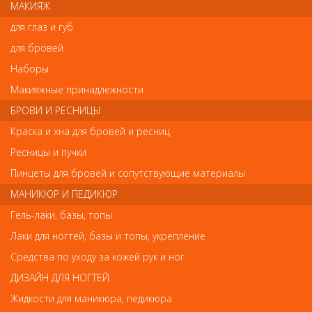
МАКИЯЖ
Тип: сменный нож
Подходит для машинок: Moser 1554, 1572, 1573, 1574
для глаз и губ
Ширина ножа: 30 мм
Высота среза: 0,1 мм
для бровей
Страна-производитель: Германия
Наборы
Макияжные принадлежности
БРОВИ И РЕСНИЦЫ
Отзывы
Краска и хна для бровей и ресниц
Ваш отзыв станет первым
Ресницы и пучки
Пинцеты для бровей и сопутствующие материалы
Напишите свой отзыв
МАНИКЮР И ПЕДИКЮР
Комментарий
Гель-лаки, базы, топы
Лаки для ногтей, базы и топы, укрепление
Средства по уходу за кожей рук и ног
Имя
ДИЗАЙН ДЛЯ НОГТЕЙ
Жидкости для маникюра, педикюра