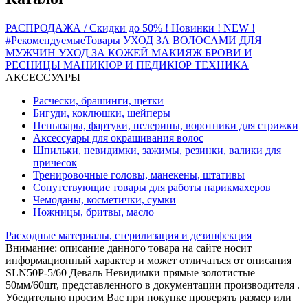
РАСПРОДАЖА / Скидки до 50%
! Новинки ! NEW !
#РекомендуемыеТовары
УХОД ЗА ВОЛОСАМИ
ДЛЯ
МУЖЧИН
УХОД ЗА КОЖЕЙ
МАКИЯЖ
БРОВИ И
РЕСНИЦЫ
МАНИКЮР И ПЕДИКЮР
ТЕХНИКА
АКСЕССУАРЫ
Расчески, брашинги, щетки
Бигуди, коклюшки, шейперы
Пеньюары, фартуки, пелерины, воротники для стрижки
Аксессуары для окрашивания волос
Шпильки, невидимки, зажимы, резинки, валики для
причесок
Тренировочные головы, манекены, штативы
Сопутствующие товары для работы парикмахеров
Чемоданы, косметички, сумки
Ножницы, бритвы, масло
Расходные материалы, стерилизация и дезинфекция
Внимание: описание данного товара на сайте носит
информационный характер и может отличаться от описания
SLN50P-5/60 Деваль Невидимки прямые золотистые
50мм/60шт, представленного в документации производителя .
Убедительно просим Вас при покупке проверять размер или