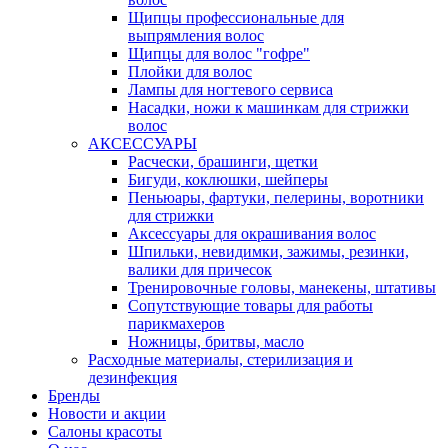
Щипцы профессиональные для
выпрямления волос
Щипцы для волос "гофре"
Плойки для волос
Лампы для ногтевого сервиса
Насадки, ножи к машинкам для стрижки
волос
АКСЕССУАРЫ
Расчески, брашинги, щетки
Бигуди, коклюшки, шейперы
Пеньюары, фартуки, пелерины, воротники
для стрижки
Аксессуары для окрашивания волос
Шпильки, невидимки, зажимы, резинки,
валики для причесок
Тренировочные головы, манекены, штативы
Сопутствующие товары для работы
парикмахеров
Ножницы, бритвы, масло
Расходные материалы, стерилизация и
дезинфекция
Бренды
Новости и акции
Салоны красоты