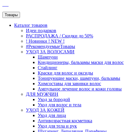
SEO
Товары
Каталог
товаров
Идеи подарков
РАСПРОДАЖА / Скидки до 50%
! Новинки ! NEW !
#РекомендуемыеТовары
УХОД ЗА ВОЛОСАМИ
Шампуни
Кондиционеры, бальзамы маски для волос
Стайлинг
Краски для волос и оксиды
Тонирующие маски, шампуни, бальзамы
Химсоставы для завивки волос
Ампульное лечение волос и кожи головы
ДЛЯ МУЖЧИН
Уход за бородой
Уход для волос и тела
УХОД ЗА КОЖЕЙ
Уход для лица
Антивозрастная косметика
Уход для тела и рук
Шугаринг, Депиляция, Парафины