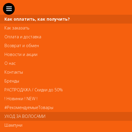
Как оплатить, как получить?
Как заказать
Оплата и доставка
Возврат и обмен
Новости и акции
О нас
Телефон и WhatsApp: пн-вс с 10 до 21
Контакты
211-00-71
+7 (981)
Бренды
Справочная служба: пн-пт с 10 до 18
РАСПРОДАЖА / Скидки до 50%
608-95-00
+7 (812)
! Новинки ! NEW !
Вопросы по заказам: zakaz@prai-spb.ru
#РекомендуемыеТовары
Общие вопросы: info@prai-spb.ru
УХОД ЗА ВОЛОСАМИ
SEO
Шампуни
То