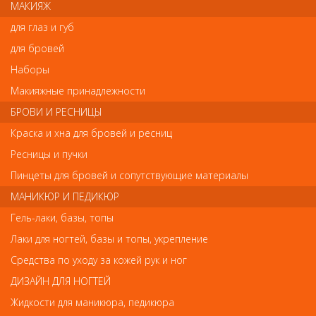
века в процессе наращивания. Предотвращает склеивание
МАКИЯЖ
между собой нижних и верхних ресниц. Защищает от попадания
для глаз и губ
клея на чувствительную кожу под глазами и исключает
раздражение.
для бровей
Наборы
Макияжные принадлежности
Отзывы
БРОВИ И РЕСНИЦЫ
Ваш отзыв станет первым
Краска и хна для бровей и ресниц
Ресницы и пучки
Напишите свой отзыв
Пинцеты для бровей и сопутствующие материалы
Комментарий
МАНИКЮР И ПЕДИКЮР
Гель-лаки, базы, топы
Лаки для ногтей, базы и топы, укрепление
Имя
Средства по уходу за кожей рук и ног
ДИЗАЙН ДЛЯ НОГТЕЙ
Жидкости для маникюра, педикюра
Код