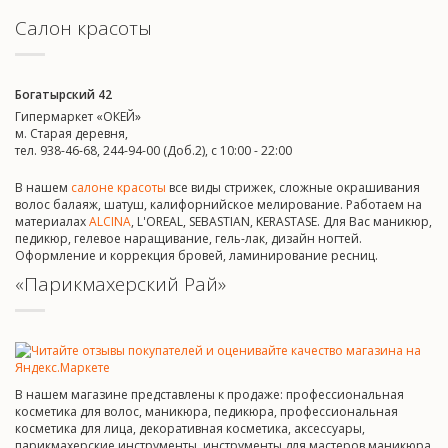
Салон красоты
Богатырский 42
Гипермаркет «ОКЕЙ»
м. Старая деревня,
тел. 938-46-68, 244-94-00 (Доб.2), c 10:00 - 22:00
В нашем
салоне красоты
все виды стрижек, сложные окрашивания
волос балаяж, шатуш, калифорнийское мелирование. Работаем на
материалах
ALCINA
, L'OREAL, SEBASTIAN, KERASTASE. Для Вас маникюр,
педикюр, гелевое наращивание, гель-лак, дизайн ногтей.
Оформление и коррекция бровей, ламинирование ресниц.
«Парикмахерский Рай»
В нашем магазине представлены к продаже: профессиональная
косметика для волос, маникюра, педикюра, профессиональная
косметика для лица, декоративная косметика, аксессуары,
парикмахерские инструменты, инструменты для мастеров маникюра