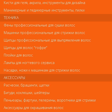
Кисти для геля, акрила, инструменты для дизайна
Маникюрные и педикюрные инструменты, пилки
ТЕХНИКА
Фены профессиональные для сушки волос
Обратите внимание
Машинки профессиональные для стрижки волос
Щипцы профессиональные для выпрямления волос
Внешний вид товара «Скотч для наращивания ресниц» может
отличаться от фотографий на сайте. Несовпадение внешнего
Щипцы для волос "гофре"
вида и комплектности реального товара с фотографиями и
описанием на сайте не является показателем ненадлежащего
Плойки для волос
качества товара.
Лампы для ногтевого сервиса
Насадки, ножи к машинкам для стрижки волос
Так же советуем посмотреть
АКСЕССУАРЫ
Расчески, брашинги, щетки
Арт. BCT-102
Бигуди, коклюшки, шейперы
Пеньюары, фартуки, пелерины, воротники для стрижки
Аксессуары для окрашивания волос