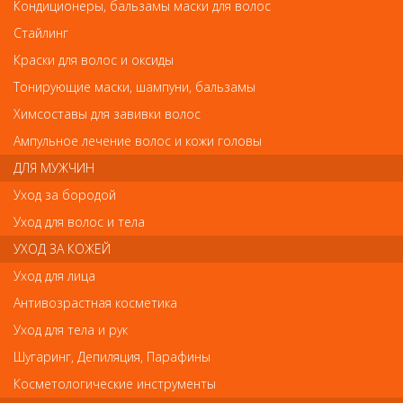
Кондиционеры, бальзамы маски для волос
Стайлинг
Краски для волос и оксиды
Тонирующие маски, шампуни, бальзамы
Скотч для наращивания ресниц
Химсоставы для завивки волос
Скотч для наращивания ресниц
Ампульное лечение волос и кожи головы
Арт.
2084
ДЛЯ МУЖЧИН
Уход за бородой
Уход для волос и тела
р.-
113
УХОД ЗА КОЖЕЙ
Уход для лица
Нет в наличии
Антивозрастная косметика
Уход для тела и рук
В закладки
Как оплатить? Как получить?
Шугаринг, Депиляция, Парафины
Косметологические инструменты
Скотч используется в качестве подложки для защиты нижнего