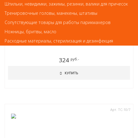
Шпильки, невидимки, зажимы, резинки, валики для причесок
Тренировочные головы, манекены, штативы
Сопутствующие товары для работы парикмахеров
Ножницы, бритвы, масло
Пинцеты для бровей и сопутствующие материалы
Расходные материалы, стерилизация и дезинфекция
Пинцет цветной BCT-102
324
руб.-
КУПИТЬ
Арт. TC-10/7