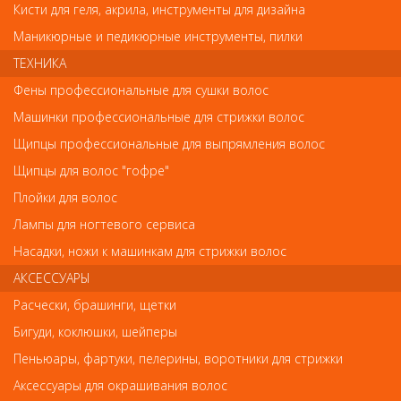
Кисти для геля, акрила, инструменты для дизайна
Внешний вид товара «Шлифовщик для искусственных ногтей
Маникюрные и педикюрные инструменты, пилки
розовый» может отличаться от фотографий на сайте.
Несовпадение внешнего вида и комплектности реального
ТЕХНИКА
товара с фотографиями и описанием на сайте не является
показателем ненадлежащего качества товара.
Фены профессиональные для сушки волос
Машинки профессиональные для стрижки волос
Так же советуем посмотреть
Щипцы профессиональные для выпрямления волос
Щипцы для волос "гофре"
Арт. PNEC-306-D
Плойки для волос
Лампы для ногтевого сервиса
Насадки, ножи к машинкам для стрижки волос
АКСЕССУАРЫ
Расчески, брашинги, щетки
Бигуди, коклюшки, шейперы
Пеньюары, фартуки, пелерины, воротники для стрижки
Маникюрные и педикюрные инструменты, пилки
Аксессуары для окрашивания волос
Кусачки для кутикулы Scharfen Edge PNEC-306-D (9 мм)-LJ (матовые)