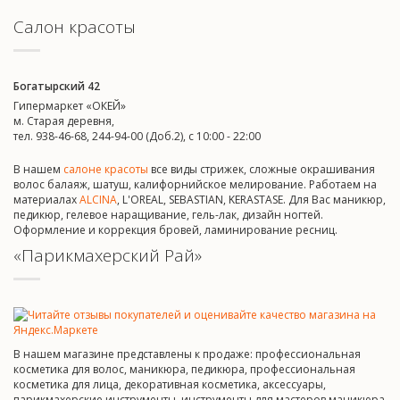
Салон красоты
Богатырский 42
Гипермаркет «ОКЕЙ»
м. Старая деревня,
тел. 938-46-68, 244-94-00 (Доб.2), c 10:00 - 22:00
В нашем
салоне красоты
все виды стрижек, сложные окрашивания
волос балаяж, шатуш, калифорнийское мелирование. Работаем на
материалах
ALCINA
, L'OREAL, SEBASTIAN, KERASTASE. Для Вас маникюр,
педикюр, гелевое наращивание, гель-лак, дизайн ногтей.
Оформление и коррекция бровей, ламинирование ресниц.
«Парикмахерский Рай»
В нашем магазине представлены к продаже: профессиональная
косметика для волос, маникюра, педикюра, профессиональная
косметика для лица, декоративная косметика, аксессуары,
парикмахерские инструменты, инструменты для мастеров маникюра