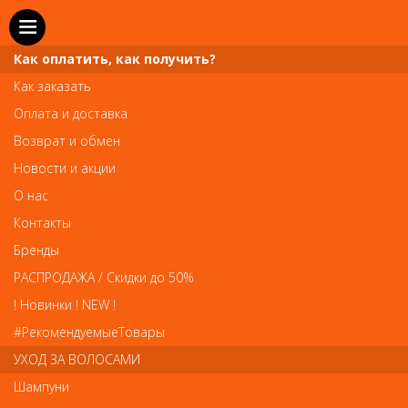
Как оплатить, как получить?
Как заказать
Оплата и доставка
Телефон и WhatsApp: пн-вс с 10 до 21
Возврат и обмен
211-00-71
+7 (981)
Новости и акции
Справочная служба: пн-пт с 10 до 18
О нас
608-95-00
+7 (812)
Контакты
Вопросы по заказам: zakaz@prai-spb.ru
Бренды
Общие вопросы: info@prai-spb.ru
РАСПРОДАЖА / Скидки до 50%
SEO
! Новинки ! NEW !
Това
#РекомендуемыеТовары
УХОД ЗА ВОЛОСАМИ
Шампуни