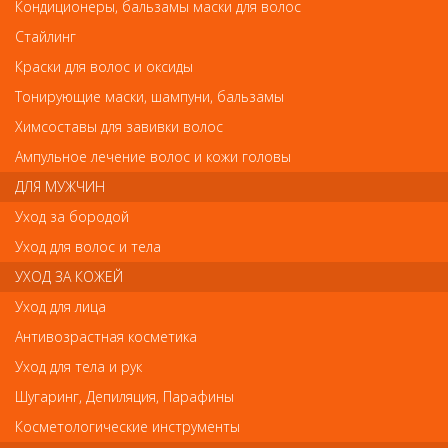
Шлифовщик для искусственных ногтей розовый
Кондиционеры, бальзамы маски для волос
Шлифовщик для искусственных ногтей
Стайлинг
розовый
Краски для волос и оксиды
Арт.
0253
Тонирующие маски, шампуни, бальзамы
Химсоставы для завивки волос
Ампульное лечение волос и кожи головы
р.-
63
ДЛЯ МУЖЧИН
Уход за бородой
Нет в наличии
Уход для волос и тела
УХОД ЗА КОЖЕЙ
В закладки
Как оплатить? Как получить?
Уход для лица
Антивозрастная косметика
Код:
8474478
Уход для тела и рук
Шугаринг, Депиляция, Парафины
Косметологические инструменты