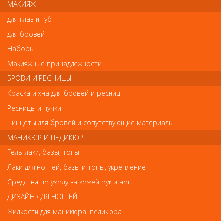
Отзывы
МАКИЯЖ
для глаз и губ
Ваш отзыв станет первым
для бровей
Напишите свой отзыв
Наборы
Макияжные принадлежности
Комментарий
БРОВИ И РЕСНИЦЫ
Краска и хна для бровей и ресниц
Ресницы и пучки
Имя
Пинцеты для бровей и сопутствующие материалы
МАНИКЮР И ПЕДИКЮР
Гель-лаки, базы, топы
Код
Лаки для ногтей, базы и топы, укрепление
Средства по уходу за кожей рук и ног
ДИЗАЙН ДЛЯ НОГТЕЙ
Обратите внимание
Жидкости для маникюра, педикюра