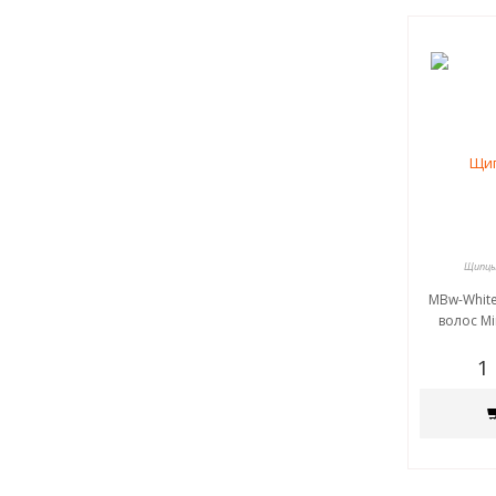
Щипцы 
MBw-Whit
волос Mi
1