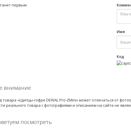
станет первым
Комме
Имя
Код
е внимание
 товара «Щипцы-гофре DEWAL Pro-ZMini» может отличаться от фотог
ти реального товара с фотографиями и описанием на сайте не явля
оветуем посмотреть