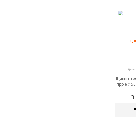
Щипцы 
Щипцы -гоф
ripple (150
3