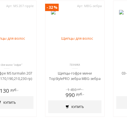
Арт. MS 207 ripple
Арт. MBG-зебра
- 32 %
для волос "гофре"
ТЕХНИКА
ре MS turmalin 207
Щипцы-гофре мини
03
,170,190,210,230 гр)
TopStylePRO зебра MBG-зебра
 130
1 450
руб.-
руб.-
990
руб.-
КУПИТЬ
КУПИТЬ