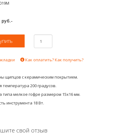
-019M
руб.-
0
акладки
Как оплатить? Как получить?
ны щипцов с керамическим покрытием.
 температура 200 градусов.
 типа мелкое гофре размером 15х16 мм.
ть инструмента 18 Вт.
шите свой отзыв