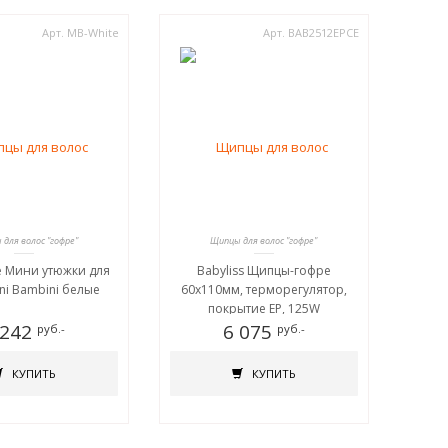
Арт. MB-White
Арт. BAB2512EPCE
для волос "гофре"
Щипцы для волос "гофре"
e Мини утюжки для
Babyliss Щипцы-гофре
ni Bambini белые
60х110мм, терморегулятор,
покрытие EP, 125W
 242
6 075
руб.-
руб.-
КУПИТЬ
КУПИТЬ