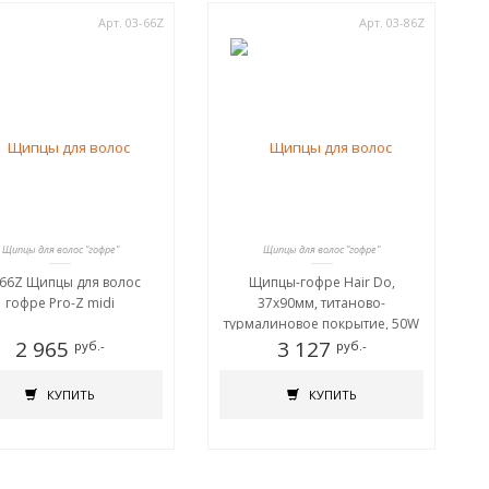
Арт. 03-66Z
Арт. 03-86Z
Щипцы для волос "гофре"
Щипцы для волос "гофре"
-66Z Щипцы для волос
Щипцы-гофре Hair Do,
гофре Pro-Z midi
37х90мм, титаново-
турмалиновое покрытие, 50W
2 965
3 127
руб.-
руб.-
КУПИТЬ
КУПИТЬ