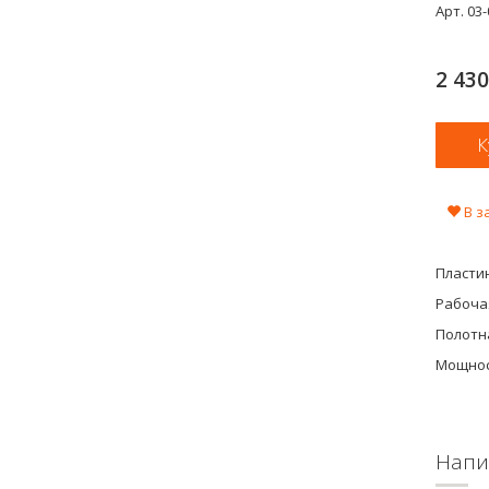
Арт.
03
2 43
В з
Пласти
Рабочая
Полотна
Мощнос
Напи