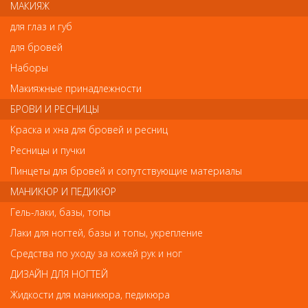
МАКИЯЖ
Сохранение укладки на продолжительное время. Устранение
стрессового воздействия на волосы. Керамическо-ионное
для глаз и губ
покрытие пластин. Ширина пластин 23 мм.
для бровей
Мощность: 170 Вт
Наборы
Макияжные принадлежности
БРОВИ И РЕСНИЦЫ
Отзывы
Краска и хна для бровей и ресниц
Ваш отзыв станет первым
Ресницы и пучки
Пинцеты для бровей и сопутствующие материалы
Напишите свой отзыв
МАНИКЮР И ПЕДИКЮР
Комментарий
Гель-лаки, базы, топы
Лаки для ногтей, базы и топы, укрепление
Средства по уходу за кожей рук и ног
Имя
ДИЗАЙН ДЛЯ НОГТЕЙ
Жидкости для маникюра, педикюра