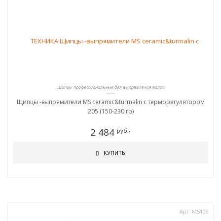
Щипцы профессиональные для выпрямления волос
Щипцы -выпрямители MS ceramic&turmalin c терморегулятором
205 (150-230 гр)
2 484
руб.-
КУПИТЬ
Арт. MS109