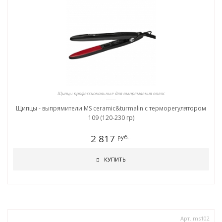
Щипцы профессиональные для выпрямления волос
Щипцы - выпрямители MS ceramic&turmalin c терморегулятором
109 (120-230 гр)
2 817
руб.-
КУПИТЬ
Арт. ms102