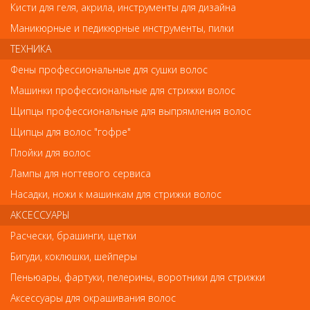
Кисти для геля, акрила, инструменты для дизайна
Код
Маникюрные и педикюрные инструменты, пилки
ТЕХНИКА
Фены профессиональные для сушки волос
Машинки профессиональные для стрижки волос
Обратите внимание
Щипцы профессиональные для выпрямления волос
Внешний вид товара «Щипцы для выпрямления волос GA MA»
Щипцы для волос "гофре"
может отличаться от фотографий на сайте. Несовпадение
Плойки для волос
внешнего вида и комплектности реального товара с
фотографиями и описанием на сайте не является показателем
Лампы для ногтевого сервиса
ненадлежащего качества товара.
Насадки, ножи к машинкам для стрижки волос
АКСЕССУАРЫ
Так же советуем посмотреть
Расчески, брашинги, щетки
Бигуди, коклюшки, шейперы
Арт. MBG-зебра
- 32 %
Пеньюары, фартуки, пелерины, воротники для стрижки
Аксессуары для окрашивания волос