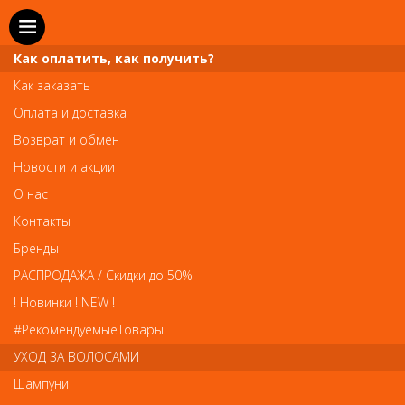
Как оплатить, как получить?
Как заказать
Оплата и доставка
Телефон и WhatsApp: пн-вс с 10 до 21
Возврат и обмен
211-00-71
+7 (981)
Новости и акции
Справочная служба: пн-пт с 10 до 18
О нас
608-95-00
+7 (812)
Контакты
Вопросы по заказам: zakaz@prai-spb.ru
Бренды
Общие вопросы: info@prai-spb.ru
РАСПРОДАЖА / Скидки до 50%
SEO
! Новинки ! NEW !
Това
#РекомендуемыеТовары
УХОД ЗА ВОЛОСАМИ
Шампуни