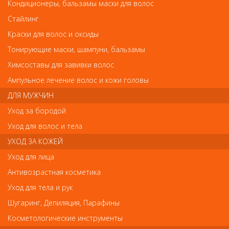
Щипцы для выпрямления волос GA MA от Ga Ma
Кондиционеры, бальзамы маски для волос
Щипцы для выпрямления волос GA MA
Стайлинг
Арт.
Краски для волос и оксиды
1000
Тонирующие маски, шампуни, бальзамы
Химсоставы для завивки волос
р.-
2 990
Ампульное лечение волос и кожи головы
ДЛЯ МУЖЧИН
Нет в наличии
Уход за бородой
Уход для волос и тела
В закладки
Как оплатить? Как получить?
УХОД ЗА КОЖЕЙ
Уход для лица
Ga.Ma 1000/CP1 Щипцы-выпрямители керамические с системой
Антивозрастная косметика
ионизации 170Вт.
Уход для тела и рук
Щипцы-выпрямители с улучшенным скольжением пластин по
волосам, закрытием чешуек волос, устранением
Шугаринг, Депиляция, Парафины
электростатического эффекта.
Косметологические инструменты
Постоянная температура нагрева во время работы.