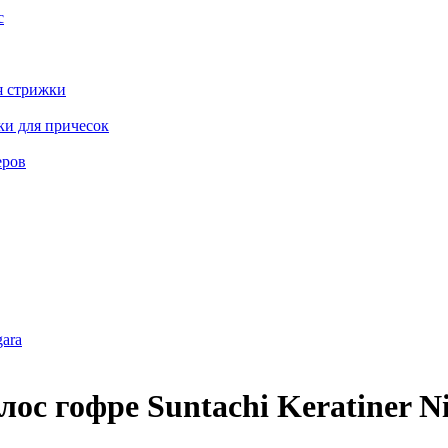
с
я стрижки
ки для причесок
еров
ос гофре Suntachi Keratiner N