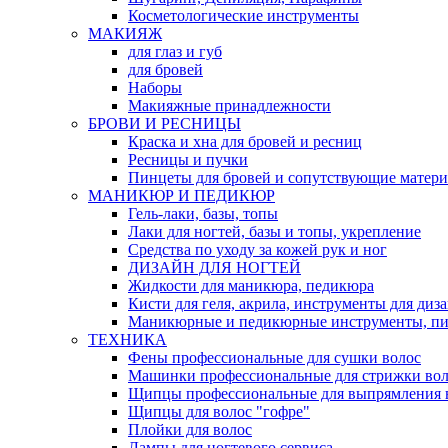
Косметологические инструменты
МАКИЯЖ
для глаз и губ
для бровей
Наборы
Макияжные принадлежности
БРОВИ И РЕСНИЦЫ
Краска и хна для бровей и ресниц
Ресницы и пучки
Пинцеты для бровей и сопутствующие матер
МАНИКЮР И ПЕДИКЮР
Гель-лаки, базы, топы
Лаки для ногтей, базы и топы, укрепление
Средства по уходу за кожей рук и ног
ДИЗАЙН ДЛЯ НОГТЕЙ
Жидкости для маникюра, педикюра
Кисти для геля, акрила, инструменты для диз
Маникюрные и педикюрные инструменты, п
ТЕХНИКА
Фены профессиональные для сушки волос
Машинки профессиональные для стрижки вол
Щипцы профессиональные для выпрямления 
Щипцы для волос "гофре"
Плойки для волос
Лампы для ногтевого сервиса