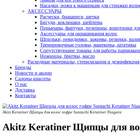
Насадки, ножи к машинкам для стрижки воло
АКСЕССУАРЫ
Расчески, брашинги, щетки
Бигуди, коклюшки, шейперы
Пеньюары, фартуки, пелерины, воротники дл
Аксессуары для окрашивания волос
Шпильки, невидимки, зажимы, резинки, вали
Тренировочные головы, манекены, штативы
Сопутствующие товары для работы парикмах
Ножницы, бритвы, масло
Расходные материалы, стерилизация и дезинфекция
Бренды
Новости и акции
Салоны красоты
О нас
Доставка
Контакты
Akitz Keratiner Щипцы для волос гофре Suntachi Keratiner Niagara
Akitz Keratiner Щипцы для вол