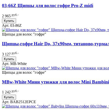
03-66Z Щипцы для волос гофре Pro-Z midi
руб.-
2 965
Купить
Арт. 03-86Z
Щипцы для волос "гофре"
Щипцы-гофре Hair Do, 37х90мм, титаново-турма
руб.-
3 127
Купить
Арт. MB-White
Щипцы для волос "гофре"
MBw-White Мини утюжки для волос Mini Bambini
руб.-
1 242
Купить
Арт. BAB2512EPCE