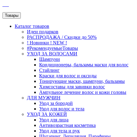
SEO
Товары
Каталог
товаров
Идеи подарков
РАСПРОДАЖА / Скидки до 50%
! Новинки ! NEW !
#РекомендуемыеТовары
УХОД ЗА ВОЛОСАМИ
Шампуни
Кондиционеры, бальзамы маски для волос
Стайлинг
Краски для волос и оксиды
Тонирующие маски, шампуни, бальзамы
Химсоставы для завивки волос
Ампульное лечение волос и кожи головы
ДЛЯ МУЖЧИН
Уход за бородой
Уход для волос и тела
УХОД ЗА КОЖЕЙ
Уход для лица
Антивозрастная косметика
Уход для тела и рук
Шугаринг, Депиляция, Парафины