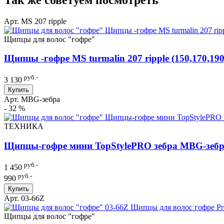
Арт. MS 207 ripple
Щипцы для волос "гофре"
Щипцы -гофре MS turmalin 207 ripple (150,170,190
руб.-
3 130
Купить
Арт. MBG-зебра
- 32 %
ТЕХНИКА
Щипцы-гофре мини TopStylePRO зебра MBG-зеб
руб.-
1 450
руб.-
990
Купить
Арт. 03-66Z
Щипцы для волос "гофре"