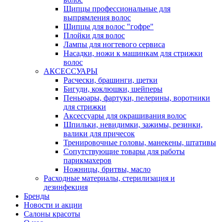
Щипцы профессиональные для
выпрямления волос
Щипцы для волос "гофре"
Плойки для волос
Лампы для ногтевого сервиса
Насадки, ножи к машинкам для стрижки
волос
АКСЕССУАРЫ
Расчески, брашинги, щетки
Бигуди, коклюшки, шейперы
Пеньюары, фартуки, пелерины, воротники
для стрижки
Аксессуары для окрашивания волос
Шпильки, невидимки, зажимы, резинки,
валики для причесок
Тренировочные головы, манекены, штативы
Сопутствующие товары для работы
парикмахеров
Ножницы, бритвы, масло
Расходные материалы, стерилизация и
дезинфекция
Бренды
Новости и акции
Салоны красоты