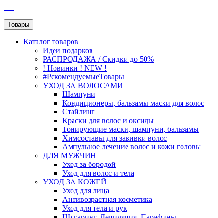
SEO
Товары
Каталог
товаров
Идеи подарков
РАСПРОДАЖА / Скидки до 50%
! Новинки ! NEW !
#РекомендуемыеТовары
УХОД ЗА ВОЛОСАМИ
Шампуни
Кондиционеры, бальзамы маски для волос
Стайлинг
Краски для волос и оксиды
Тонирующие маски, шампуни, бальзамы
Химсоставы для завивки волос
Ампульное лечение волос и кожи головы
ДЛЯ МУЖЧИН
Уход за бородой
Уход для волос и тела
УХОД ЗА КОЖЕЙ
Уход для лица
Антивозрастная косметика
Уход для тела и рук
Шугаринг, Депиляция, Парафины