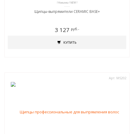
! Новинки ! NEW !
Щипцы-выпрямители CERAMIC BASE+
3 127
руб.-
КУПИТЬ
Арт. MS202