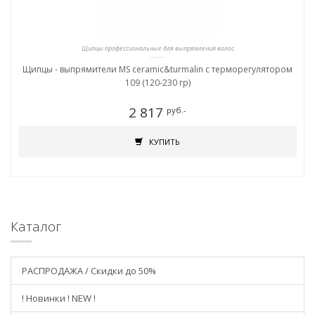
Щипцы профессиональные для выпрямления волос
Щипцы - выпрямители MS ceramic&turmalin c терморегулятором
109 (120-230 гр)
2 817
руб.-
КУПИТЬ
Каталог
РАСПРОДАЖА / Скидки до 50%
! Новинки ! NEW !