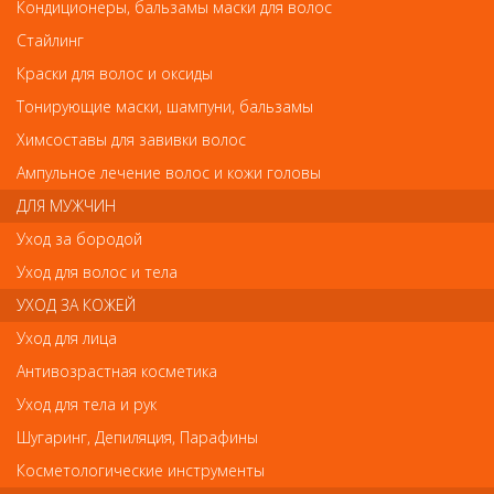
Щипцы-выпрямители Babyliss Pro Nano Titanium
Кондиционеры, бальзамы маски для волос
Стайлинг
Щипцы-выпрямители Babyliss Pro Nano
Titanium
Краски для волос и оксиды
Тонирующие маски, шампуни, бальзамы
Арт.
2073E
Химсоставы для завивки волос
Ампульное лечение волос и кожи головы
ДЛЯ МУЖЧИН
р.-
6 291
Уход за бородой
Уход для волос и тела
Нет в наличии
УХОД ЗА КОЖЕЙ
Уход для лица
В закладки
Как оплатить? Как получить?
Антивозрастная косметика
Уход для тела и рук
Babyliss Pro BAB2073E экономящий время. Щипцы имеют
новейшее покрытие Sol-GEL, состоящее из микрочастиц титана
Шугаринг, Депиляция, Парафины
и керамики. Благодаря подобной технологии щипцы стали
более гладкими, они легко скользят по волосам. Второе
Косметологические инструменты
преимущество утюжка – мгновенное нагревание. Главное