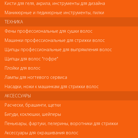
Кисти для геля, акрила, инструменты для дизайна
Отзывы
Маникюрные и педикюрные инструменты, пилки
ТЕХНИКА
Ваш отзыв станет первым
Фены профессиональные для сушки волос
Напишите свой отзыв
Машинки профессиональные для стрижки волос
Щипцы профессиональные для выпрямления волос
Комментарий
Щипцы для волос "гофре"
Плойки для волос
Лампы для ногтевого сервиса
Имя
Насадки, ножи к машинкам для стрижки волос
АКСЕССУАРЫ
Расчески, брашинги, щетки
Код
Бигуди, коклюшки, шейперы
Пеньюары, фартуки, пелерины, воротники для стрижки
Аксессуары для окрашивания волос