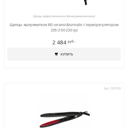
Щипцы профессиональные для выпрямления волос
Щипцы -выпрямители MS ceramic&turmalin c терморегулятором
205 (150-230 гр)
2 484
руб.-
КУПИТЬ
Арт. MS109