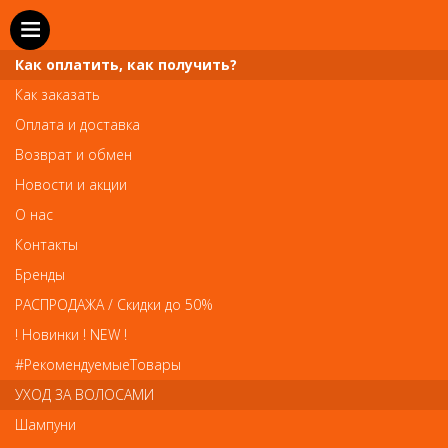
Как оплатить, как получить?
Как заказать
Оплата и доставка
Телефон и WhatsApp: пн-вс с 10 до 21
Возврат и обмен
211-00-71
+7 (981)
Новости и акции
Справочная служба: пн-пт с 10 до 18
О нас
608-95-00
+7 (812)
Контакты
Вопросы по заказам: zakaz@prai-spb.ru
Бренды
Общие вопросы: info@prai-spb.ru
РАСПРОДАЖА / Скидки до 50%
SEO
! Новинки ! NEW !
Това
#РекомендуемыеТовары
УХОД ЗА ВОЛОСАМИ
Шампуни