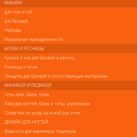
МАКИЯЖ
удаления гель-лака и накройте им ноготь. 2.Наденьте зажим на
палец. Держите в течение времени указанного на жидкости для
для глаз и губ
снятия гель-лака. 3.Снимите зажим и удалите гель-лак пушером.
для бровей
Наборы
Отзывы
Макияжные принадлежности
БРОВИ И РЕСНИЦЫ
Ваш отзыв станет первым
Краска и хна для бровей и ресниц
Ресницы и пучки
Напишите свой отзыв
Пинцеты для бровей и сопутствующие материалы
Комментарий
МАНИКЮР И ПЕДИКЮР
Гель-лаки, базы, топы
Лаки для ногтей, базы и топы, укрепление
Имя
Средства по уходу за кожей рук и ног
ДИЗАЙН ДЛЯ НОГТЕЙ
Жидкости для маникюра, педикюра
Код