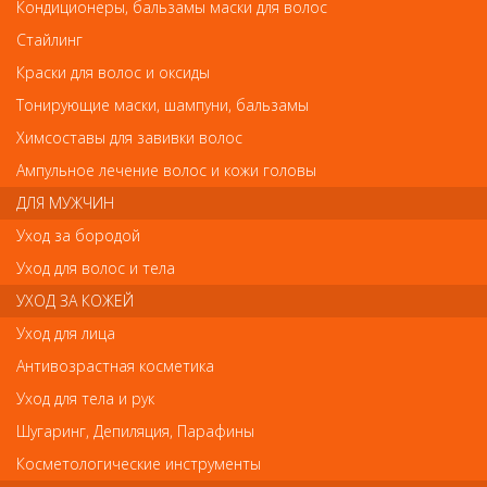
RuNail Зажимы для снятия гель-лака 10шт.
Кондиционеры, бальзамы маски для волос
Стайлинг
RuNail Зажимы для снятия гель-лака 10шт.
Краски для волос и оксиды
Тонирующие маски, шампуни, бальзамы
Арт.
2656
Химсоставы для завивки волос
Ампульное лечение волос и кожи головы
р.-
306
ДЛЯ МУЖЧИН
Уход за бородой
Уход для волос и тела
Нет в наличии
УХОД ЗА КОЖЕЙ
Уход для лица
В закладки
Как оплатить? Как получить?
Антивозрастная косметика
Зажимы применяются для процедуры снятия гель-лакового
Уход для тела и рук
покрытия. Удобно и надежно фиксируют ватный диск, не
Шугаринг, Депиляция, Парафины
требуют использования фольги. Для многоразового
использования
Косметологические инструменты
Инструкция: 1.Смочите кусочек ватного диска жидкостью для