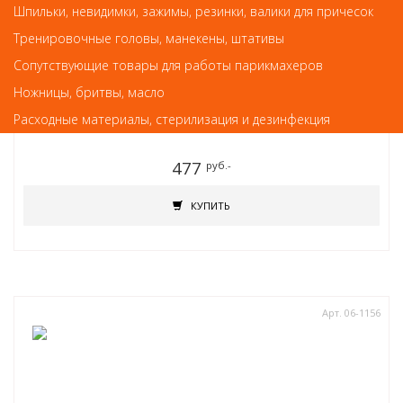
Шпильки, невидимки, зажимы, резинки, валики для причесок
Тренировочные головы, манекены, штативы
Сопутствующие товары для работы парикмахеров
Маникюрные и педикюрные инструменты, пилки
Ножницы, бритвы, масло
Кусачки для кутикулы Scharfen Edge PNEC-306-D (9 мм)-LJ (матовые)
Расходные материалы, стерилизация и дезинфекция
477
руб.-
КУПИТЬ
Арт. 06-1156