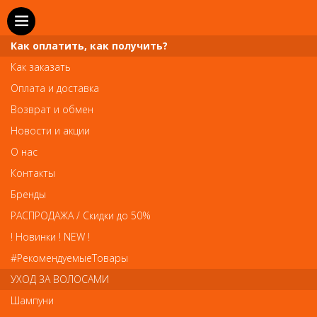
Как оплатить, как получить?
Как заказать
Оплата и доставка
Телефон и WhatsApp: пн-вс с 10 до 21
Возврат и обмен
211-00-71
+7 (981)
Новости и акции
Справочная служба: пн-пт с 10 до 18
О нас
608-95-00
+7 (812)
Контакты
Вопросы по заказам: zakaz@prai-spb.ru
Бренды
Общие вопросы: info@prai-spb.ru
РАСПРОДАЖА / Скидки до 50%
SEO
! Новинки ! NEW !
Това
#РекомендуемыеТовары
УХОД ЗА ВОЛОСАМИ
Шампуни