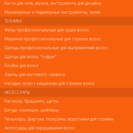
Кисти для геля, акрила, инструменты для дизайна
Маникюрные и педикюрные инструменты, пилки
ТЕХНИКА
Фены профессиональные для сушки волос
Обратите внимание
Машинки профессиональные для стрижки волос
Внешний вид товара «RuNail Зажимы для снятия гель-лака
Щипцы профессиональные для выпрямления волос
10шт.» может отличаться от фотографий на сайте.
Щипцы для волос "гофре"
Несовпадение внешнего вида и комплектности реального
товара с фотографиями и описанием на сайте не является
Плойки для волос
показателем ненадлежащего качества товара.
Лампы для ногтевого сервиса
Насадки, ножи к машинкам для стрижки волос
Так же советуем посмотреть
АКСЕССУАРЫ
Арт. PNEC-306-D
Расчески, брашинги, щетки
Бигуди, коклюшки, шейперы
Пеньюары, фартуки, пелерины, воротники для стрижки
Аксессуары для окрашивания волос