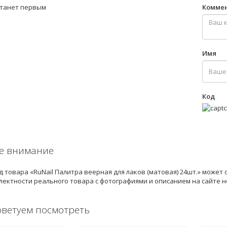
станет первым
Комме
Имя
Код
е внимание
 товара «RuNail Палитра веерная для лаков (матовая) 24шт.» может
лектности реального товара с фотографиями и описанием на сайте 
оветуем посмотреть