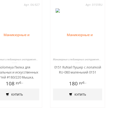
Арт. 06-927
Арт. 0151RU
Маникюрные и педикюрные инструменты, пилки
Маникюрные и педикюрные инструменты, пилки
Solomeya Пилка для
0151 RuNail Пушер с лопаткой
альных и искусственных
RU-080 маленький 0151
гтей #180/220 Мышка,
сящая удачу /Mouse for
108
180
руб.-
руб.-
good luck Nail File
КУПИТЬ
КУПИТЬ