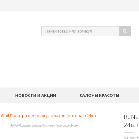
НОВОСТИ И АКЦИИ
САЛОНЫ КРАСОТЫ
RuNai
24шт
RuNail Палитра веерная для лаков (матовая) 24шт.
МАНИКЮР