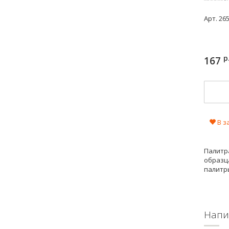
Арт.
26
р
167
В з
Палитра
образц
палитр
Напи