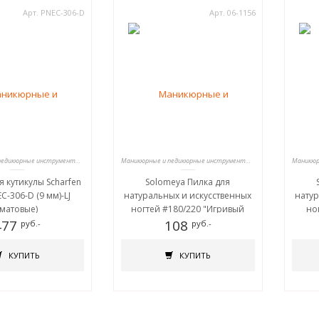
Арт. PNEC-306-D
Арт. 06-1156
Маникюрные и педикюрные инструменты, пилки
Маникюрные и педикюрные инструменты, пилки
я кутикулы Scharfen
Solomeya Пилка для
C-306-D (9 мм)-LJ
натуральных и искусственных
натур
(матовые)
ногтей #180/220 "Игривый
но
477
Котенок"/Playful Kitten Nail File
108
прино
руб.-
руб.-
КУПИТЬ
КУПИТЬ