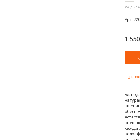
УХОД ЗА 
Арт.
72
1 55
В за
Благод
натура
пшениц
обеспе
естест
внешню
каждог
волос 
негати