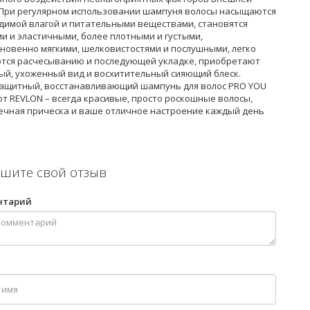
 При регулярном использовании шампуня волосы насыщаются
димой влагой и питательными веществами, становятся
и и эластичными, более плотными и густыми,
новенно мягкими, шелковистостями и послушными, легко
тся расчесыванию и последующей укладке, приобретают
ый, ухоженный вид и восхитительный сияющий блеск.
ащитный, восстанавливающий шампунь для волос PRO YOU
от REVLON – всегда красивые, просто роскошные волосы,
ечная прическа и ваше отличное настроение каждый день
шите свой отзыв
нтарий