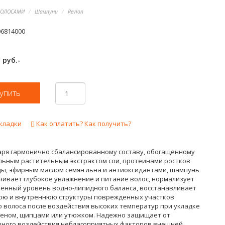
ВОЛОСАМИ
Шампуни
Revlon
06814000
руб.-
0
кладки
Как оплатить? Как получить?
аря гармонично сбалансированному составу, обогащенному
льным растительным экстрактом сои, протеинами ростков
ы, эфирным маслом семян льна и антиоксидантами, шампунь
чивает глубокое увлажнение и питание волос, нормализует
венный уровень водно-липидного баланса, восстанавливает
ю и внутреннюю структуры поврежденных участков
о волоса после воздействия высоких температур при укладке
феном, щипцами или утюжком. Надежно защищает от
вного воздействия неблагоприятных факторов внешней