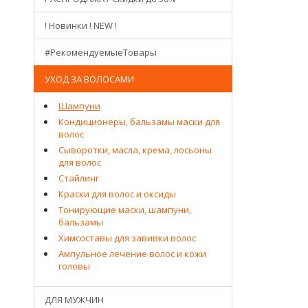
! Новинки ! NEW !
#РекомендуемыеТовары
УХОД ЗА ВОЛОСАМИ
Шампуни
Кондиционеры, бальзамы маски для
волос
Сыворотки, масла, крема, лосьоны
для волос
Стайлинг
Краски для волос и оксиды
Тонирующие маски, шампуни,
бальзамы
Химсоставы для завивки волос
Ампульное лечение волос и кожи
головы
ДЛЯ МУЖЧИН