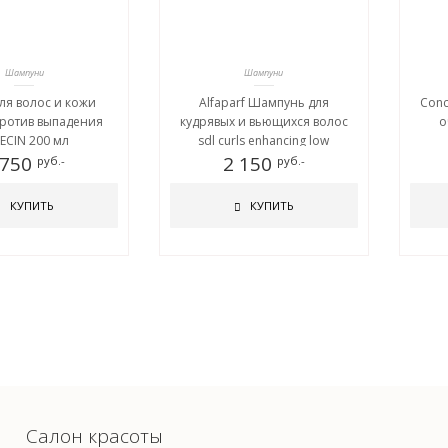
Шампуни
Шампуни
ля волос и кожи
Alfaparf Шампунь для
Conc
против выпадения
кудрявых и вьющихся волос
о
ECIN 200 мл
sdl curls enhancing low
 750
shampoo, 250 мл
2 150
руб.-
руб.-
КУПИТЬ
КУПИТЬ
Салон красоты