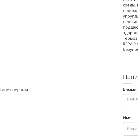
среды.
необхо
упругим
необык
поддаю
здоров
Термоз
REPAIR 
безупр
Напи
станет первым
Комме
Имя