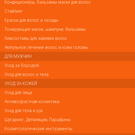
Кондиционеры, бальзамы маски для волос
Стайлинг
Краски для волос и оксиды
Тонирующие маски, шампуни, бальзамы
Revlon Professional серия Pro You Шампунь для очищения,восстановления
Химсоставы для завивки волос
баланса кожи головы 1000мл от Revlon
Revlon Professional серия Pro You Шампунь
Ампульное лечение волос и кожи головы
для очищения,восстановления баланса кожи
ДЛЯ МУЖЧИН
головы 1000мл
Уход за бородой
Арт.
7203154000
Уход для волос и тела
УХОД ЗА КОЖЕЙ
руб.-
2 796
Уход для лица
Антивозрастная косметика
Уход для тела и рук
Шугаринг, Депиляция, Парафины
В закладки
Как оплатить? Как получить?
Косметологические инструменты