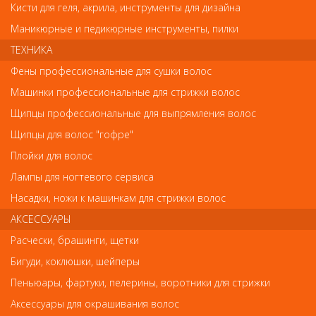
Кисти для геля, акрила, инструменты для дизайна
Маникюрные и педикюрные инструменты, пилки
ТЕХНИКА
Имя
Фены профессиональные для сушки волос
Машинки профессиональные для стрижки волос
Щипцы профессиональные для выпрямления волос
Код
Щипцы для волос "гофре"
Плойки для волос
Лампы для ногтевого сервиса
Насадки, ножи к машинкам для стрижки волос
Обратите внимание
АКСЕССУАРЫ
Внешний вид товара «Revlon Professional серия Pro You
Расчески, брашинги, щетки
Шампунь для очищения,восстановления баланса кожи головы
1000мл» может отличаться от фотографий на сайте.
Бигуди, коклюшки, шейперы
Несовпадение внешнего вида и комплектности реального
Пеньюары, фартуки, пелерины, воротники для стрижки
товара с фотографиями и описанием на сайте не является
показателем ненадлежащего качества товара.
Аксессуары для окрашивания волос