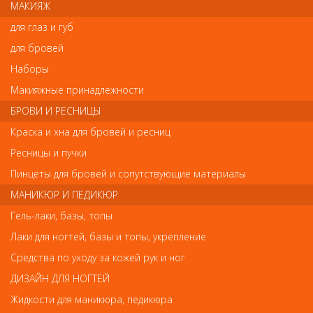
МАКИЯЖ
Шампунь идеально подходит для волос, склонных к чрезмерной
для глаз и губ
жирности. Он образует на поверхности волос невесомую
плёнку, которая помогает предотвратить потерю объёма
для бровей
волос. Волосы становятся удивительно гладкими и блестящими.
Наборы
Средство интенсивно смягчает и увлажняет волосы, придавая
им невероятный объём и бриллиантовый блеск.
Макияжные принадлежности
Профессиональная формула шампуня оказывает мягкое
очищающее воздействие на волосы и успокаивающее – на
БРОВИ И РЕСНИЦЫ
чувствительную кожу головы.
Краска и хна для бровей и ресниц
Активные компоненты средства гарантируют мгновенное
увлажнение и питание фибры волос, обеспечивая каждую
Ресницы и пучки
прядь полноценным питанием.
Пинцеты для бровей и сопутствующие материалы
МАНИКЮР И ПЕДИКЮР
Отзывы
Гель-лаки, базы, топы
Лаки для ногтей, базы и топы, укрепление
Ваш отзыв станет первым
Средства по уходу за кожей рук и ног
Напишите свой отзыв
ДИЗАЙН ДЛЯ НОГТЕЙ
Жидкости для маникюра, педикюра
Комментарий