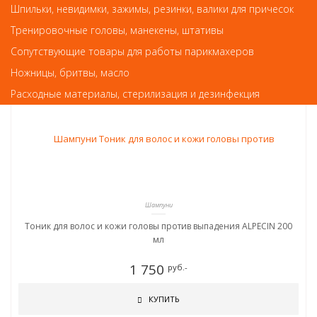
Шпильки, невидимки, зажимы, резинки, валики для причесок
Так же советуем посмотреть
Тренировочные головы, манекены, штативы
Сопутствующие товары для работы парикмахеров
Ножницы, бритвы, масло
Расходные материалы, стерилизация и дезинфекция
Шампуни
Тоник для волос и кожи головы против выпадения ALPECIN 200
мл
1 750
руб.-
КУПИТЬ