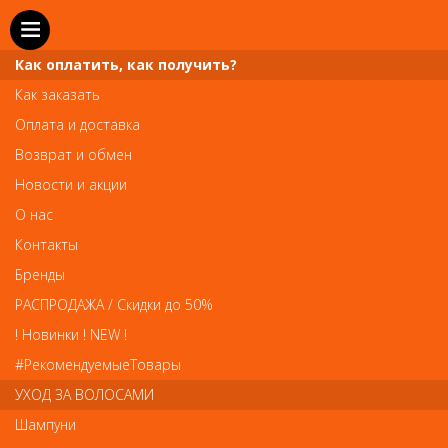
Как оплатить, как получить?
Как заказать
Оплата и доставка
Возврат и обмен
Новости и акции
О нас
Телефон и WhatsApp: пн-вс с 10 до 21
Контакты
211-00-71
+7 (981)
Бренды
Справочная служба: пн-пт с 10 до 18
РАСПРОДАЖА / Скидки до 50%
608-95-00
+7 (812)
! Новинки ! NEW !
Вопросы по заказам: zakaz@prai-spb.ru
#РекомендуемыеТовары
Общие вопросы: info@prai-spb.ru
УХОД ЗА ВОЛОСАМИ
SEO
Шампуни
То