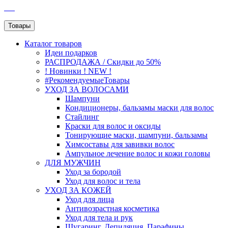
SEO
Товары
Каталог
товаров
Идеи подарков
РАСПРОДАЖА / Скидки до 50%
! Новинки ! NEW !
#РекомендуемыеТовары
УХОД ЗА ВОЛОСАМИ
Шампуни
Кондиционеры, бальзамы маски для волос
Стайлинг
Краски для волос и оксиды
Тонирующие маски, шампуни, бальзамы
Химсоставы для завивки волос
Ампульное лечение волос и кожи головы
ДЛЯ МУЖЧИН
Уход за бородой
Уход для волос и тела
УХОД ЗА КОЖЕЙ
Уход для лица
Антивозрастная косметика
Уход для тела и рук
Шугаринг, Депиляция, Парафины