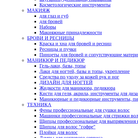
Косметологические инструменты
МАКИЯЖ
для глаз и губ
для бровей
Наборы
Макияжные принадлежности
БРОВИ И РЕСНИЦЫ
Краска и хна для бровей и ресниц
Ресницы и пучки
Пинцеты для бровей и сопутствующие матер
МАНИКЮР И ПЕДИКЮР
Гель-лаки, базы, топы
Лаки для ногтей, базы и топы, укрепление
Средства по уходу за кожей рук и ног
ДИЗАЙН ДЛЯ НОГТЕЙ
Жидкости для маникюра, педикюра
Кисти для геля, акрила, инструменты для диз
Маникюрные и педикюрные инструменты, п
ТЕХНИКА
Фены профессиональные для сушки волос
Машинки профессиональные для стрижки вол
Щипцы профессиональные для выпрямления 
Щипцы для волос "гофре"
Плойки для волос
Лампы для ногтевого сервиса