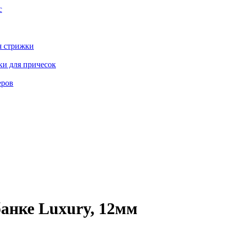
с
я стрижки
ки для причесок
еров
анке Luxury, 12мм