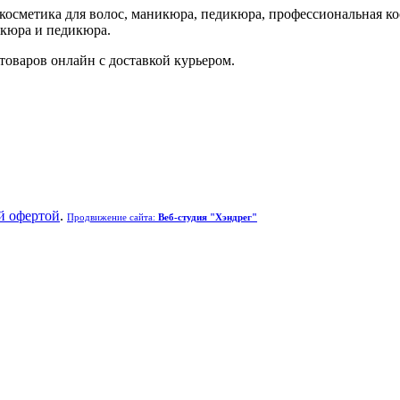
осметика для волос, маникюра, педикюра, профессиональная кос
икюра и педикюра.
товаров онлайн с доставкой курьером.
й офертой
.
Продвижение сайта:
Веб-студия "Хэндрег"