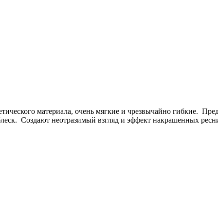
етического материала, очень мягкие и чрезвычайно гибкие. Пр
леск. Создают неотразимый взгляд и эффект накрашенных ресни