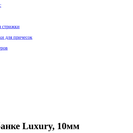
с
я стрижки
ки для причесок
еров
анке Luxury, 10мм