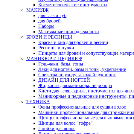
Косметологические инструменты
МАКИЯЖ
для глаз и губ
для бровей
Наборы
Макияжные принадлежности
БРОВИ И РЕСНИЦЫ
Краска и хна для бровей и ресниц
Ресницы и пучки
Пинцеты для бровей и сопутствующие матер
МАНИКЮР И ПЕДИКЮР
Гель-лаки, базы, топы
Лаки для ногтей, базы и топы, укрепление
Средства по уходу за кожей рук и ног
ДИЗАЙН ДЛЯ НОГТЕЙ
Жидкости для маникюра, педикюра
Кисти для геля, акрила, инструменты для диз
Маникюрные и педикюрные инструменты, п
ТЕХНИКА
Фены профессиональные для сушки волос
Машинки профессиональные для стрижки вол
Щипцы профессиональные для выпрямления 
Щипцы для волос "гофре"
Плойки для волос
Лампы для ногтевого сервиса