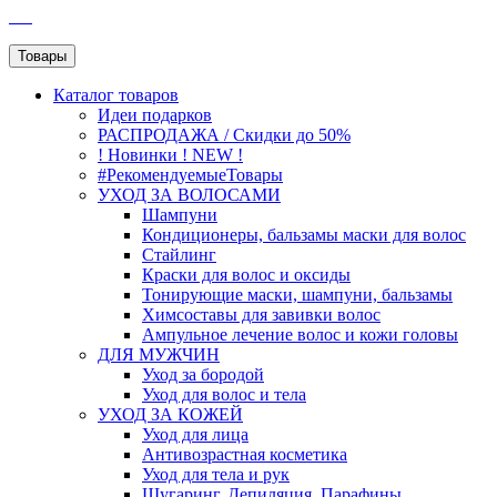
SEO
Товары
Каталог
товаров
Идеи подарков
РАСПРОДАЖА / Скидки до 50%
! Новинки ! NEW !
#РекомендуемыеТовары
УХОД ЗА ВОЛОСАМИ
Шампуни
Кондиционеры, бальзамы маски для волос
Стайлинг
Краски для волос и оксиды
Тонирующие маски, шампуни, бальзамы
Химсоставы для завивки волос
Ампульное лечение волос и кожи головы
ДЛЯ МУЖЧИН
Уход за бородой
Уход для волос и тела
УХОД ЗА КОЖЕЙ
Уход для лица
Антивозрастная косметика
Уход для тела и рук
Шугаринг, Депиляция, Парафины