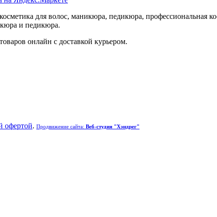
осметика для волос, маникюра, педикюра, профессиональная кос
икюра и педикюра.
товаров онлайн с доставкой курьером.
й офертой
.
Продвижение сайта:
Веб-студия "Хэндрег"