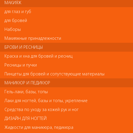
МАКИЯЖ
благодаря чему волосы можно намочить за считанные
мгновения.
для глаз и губ
- цвет: белый,
- объем: 160 мл,
для бровей
Рекомендуем наполнять распылитель только водой.
Наборы
Макияжные принадлежности
Отзывы
БРОВИ И РЕСНИЦЫ
Краска и хна для бровей и ресниц
Ваш отзыв станет первым
Ресницы и пучки
Напишите свой отзыв
Пинцеты для бровей и сопутствующие материалы
МАНИКЮР И ПЕДИКЮР
Комментарий
Гель-лаки, базы, топы
Лаки для ногтей, базы и топы, укрепление
Средства по уходу за кожей рук и ног
Имя
ДИЗАЙН ДЛЯ НОГТЕЙ
Жидкости для маникюра, педикюра