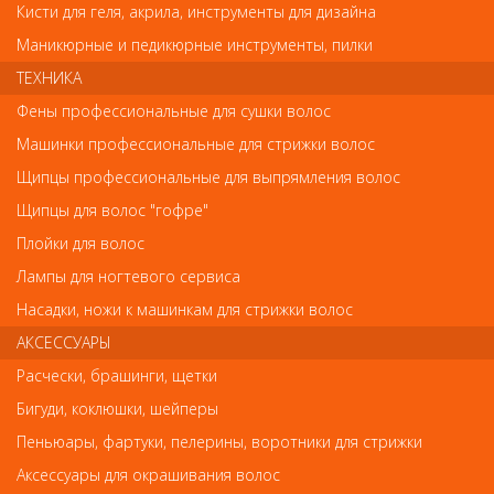
Кисти для геля, акрила, инструменты для дизайна
Код
Маникюрные и педикюрные инструменты, пилки
ТЕХНИКА
Фены профессиональные для сушки волос
Машинки профессиональные для стрижки волос
Обратите внимание
Щипцы профессиональные для выпрямления волос
Внешний вид товара «Распылитель-спрей DEWAL пластиковый,
Щипцы для волос "гофре"
белый 160мл » может отличаться от фотографий на сайте.
Несовпадение внешнего вида и комплектности реального
Плойки для волос
товара с фотографиями и описанием на сайте не является
Лампы для ногтевого сервиса
показателем ненадлежащего качества товара.
Насадки, ножи к машинкам для стрижки волос
Так же советуем посмотреть
АКСЕССУАРЫ
Расчески, брашинги, щетки
Арт. Ns005
- 29 %
Бигуди, коклюшки, шейперы
Пеньюары, фартуки, пелерины, воротники для стрижки
Аксессуары для окрашивания волос