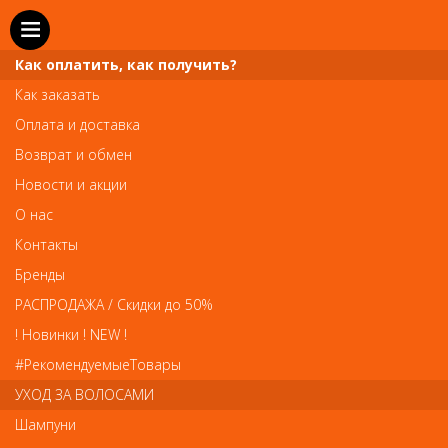
Как оплатить, как получить?
Как заказать
Оплата и доставка
Телефон и WhatsApp: пн-вс с 10 до 21
Возврат и обмен
211-00-71
+7 (981)
Новости и акции
Справочная служба: пн-пт с 10 до 18
О нас
608-95-00
+7 (812)
Контакты
Вопросы по заказам: zakaz@prai-spb.ru
Бренды
Общие вопросы: info@prai-spb.ru
РАСПРОДАЖА / Скидки до 50%
SEO
! Новинки ! NEW !
Това
#РекомендуемыеТовары
УХОД ЗА ВОЛОСАМИ
Шампуни