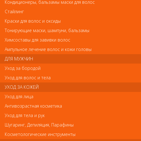
Распылитель-спрей DEWAL пластиковый, белый 160мл
Кондиционеры, бальзамы маски для волос
Распылитель-спрей DEWAL пластиковый,
Стайлинг
белый 160мл
Краски для волос и оксиды
Арт.
JC001white
Тонирующие маски, шампуни, бальзамы
Химсоставы для завивки волос
руб.-
495
Ампульное лечение волос и кожи головы
ДЛЯ МУЖЧИН
Уход за бородой
Уход для волос и тела
В закладки
Как оплатить? Как получить?
УХОД ЗА КОЖЕЙ
Уход для лица
Антивозрастная косметика
Новая система спрея распыляет воду в любом положении
Уход для тела и рук
бутылки - вертикально, горизонтально и даже "вниз головой", в
независимости от количества воды во флаконе.
Шугаринг, Депиляция, Парафины
Удобная форма, легкий вес.
Мелкодисперсное распыление воды продолжается еще
Косметологические инструменты
несколько секунд после того, как вы отпустили клапан,