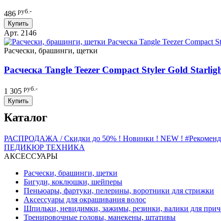
руб.-
486
Купить
Арт. 2146
Расчески, брашинги, щетки
Расческа Tangle Teezer Compact Styler Gold Starlig
руб.-
1 305
Купить
Каталог
РАСПРОДАЖА / Скидки до 50%
! Новинки ! NEW !
#Рекомен
ПЕДИКЮР
ТЕХНИКА
АКСЕССУАРЫ
Расчески, брашинги, щетки
Бигуди, коклюшки, шейперы
Пеньюары, фартуки, пелерины, воротники для стрижки
Аксессуары для окрашивания волос
Шпильки, невидимки, зажимы, резинки, валики для прич
Тренировочные головы, манекены, штативы