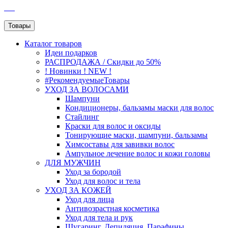
SEO
Товары
Каталог
товаров
Идеи подарков
РАСПРОДАЖА / Скидки до 50%
! Новинки ! NEW !
#РекомендуемыеТовары
УХОД ЗА ВОЛОСАМИ
Шампуни
Кондиционеры, бальзамы маски для волос
Стайлинг
Краски для волос и оксиды
Тонирующие маски, шампуни, бальзамы
Химсоставы для завивки волос
Ампульное лечение волос и кожи головы
ДЛЯ МУЖЧИН
Уход за бородой
Уход для волос и тела
УХОД ЗА КОЖЕЙ
Уход для лица
Антивозрастная косметика
Уход для тела и рук
Шугаринг, Депиляция, Парафины