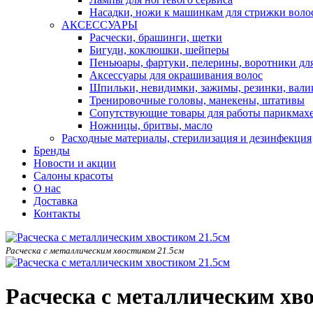
Насадки, ножи к машинкам для стрижки воло
АКСЕССУАРЫ
Расчески, брашинги, щетки
Бигуди, коклюшки, шейперы
Пеньюары, фартуки, пелерины, воротники дл
Аксессуары для окрашивания волос
Шпильки, невидимки, зажимы, резинки, вали
Тренировочные головы, манекены, штативы
Сопутствующие товары для работы парикмах
Ножницы, бритвы, масло
Расходные материалы, стерилизация и дезинфекция
Бренды
Новости и акции
Салоны красоты
О нас
Доставка
Контакты
Расческа с металлическим хвостиком 21.5см
Расческа с металлическим хв