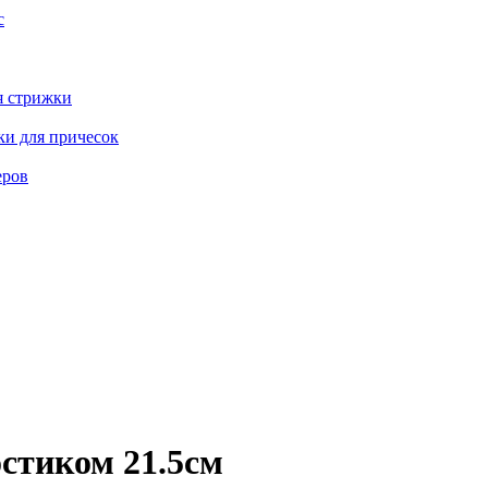
с
я стрижки
ки для причесок
еров
остиком 21.5см