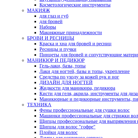
Косметологические инструменты
МАКИЯЖ
для глаз и губ
для бровей
Наборы
Макияжные принадлежности
БРОВИ И РЕСНИЦЫ
Краска и хна для бровей и ресниц
Ресницы и пучки
Пинцеты для бровей и сопутствующие матер
МАНИКЮР И ПЕДИКЮР
Гель-лаки, базы, топы
Лаки для ногтей, базы и топы, укрепление
Средства по уходу за кожей рук и ног
ДИЗАЙН ДЛЯ НОГТЕЙ
Жидкости для маникюра, педикюра
Кисти для геля, акрила, инструменты для диз
Маникюрные и педикюрные инструменты, п
ТЕХНИКА
Фены профессиональные для сушки волос
Машинки профессиональные для стрижки вол
Щипцы профессиональные для выпрямления 
Щипцы для волос "гофре"
Плойки для волос
Лампы для ногтевого сервиса