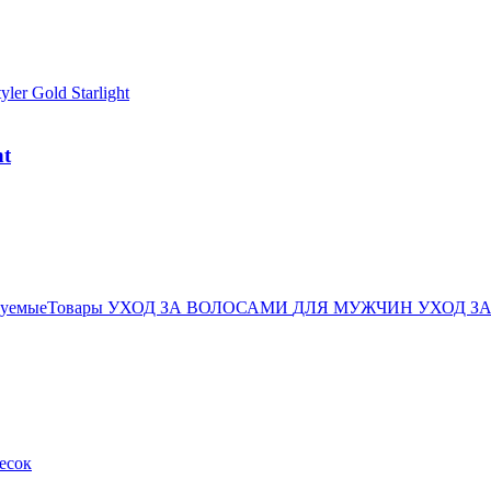
ht
дуемыеТовары
УХОД ЗА ВОЛОСАМИ
ДЛЯ МУЖЧИН
УХОД З
есок