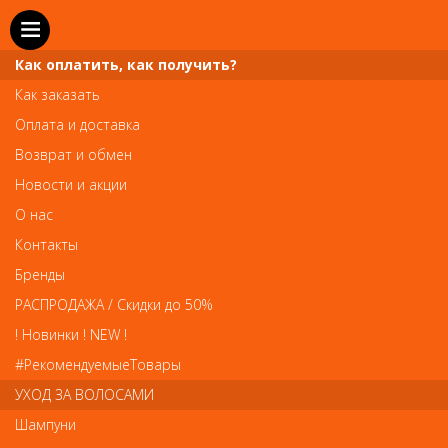
Как оплатить, как получить?
Как заказать
Оплата и доставка
Телефон и WhatsApp: пн-вс с 10 до 21
Возврат и обмен
211-00-71
+7 (981)
Новости и акции
Справочная служба: пн-пт с 10 до 18
О нас
608-95-00
+7 (812)
Контакты
Вопросы по заказам: zakaz@prai-spb.ru
Бренды
Общие вопросы: info@prai-spb.ru
РАСПРОДАЖА / Скидки до 50%
SEO
! Новинки ! NEW !
Това
#РекомендуемыеТовары
УХОД ЗА ВОЛОСАМИ
Шампуни