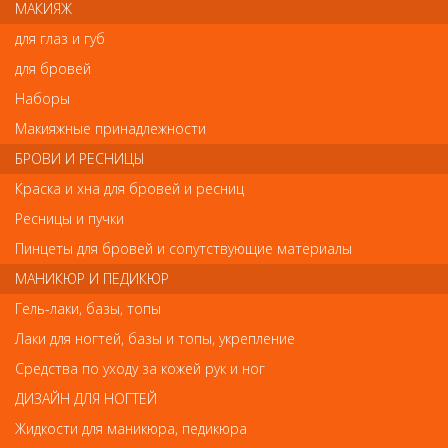
МАКИЯЖ
Напишите свой отзыв
для глаз и губ
Комментарий
для бровей
Наборы
Макияжные принадлежности
Имя
БРОВИ И РЕСНИЦЫ
Краска и хна для бровей и ресниц
Ресницы и пучки
Код
Пинцеты для бровей и сопутствующие материалы
МАНИКЮР И ПЕДИКЮР
Гель-лаки, базы, топы
Лаки для ногтей, базы и топы, укрепление
Обратите внимание
Средства по уходу за кожей рук и ног
ДИЗАЙН ДЛЯ НОГТЕЙ
Внешний вид товара «Расческа для мелирования» может
отличаться от фотографий на сайте. Несовпадение внешнего
Жидкости для маникюра, педикюра
вида и комплектности реального товара с фотографиями и