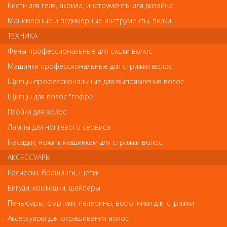
описанием на сайте не является показателем ненадлежащего
Кисти для геля, акрила, инструменты для дизайна
качества товара.
Маникюрные и педикюрные инструменты, пилки
ТЕХНИКА
Так же советуем посмотреть
Фены профессиональные для сушки волос
Машинки профессиональные для стрижки волос
Арт. 73030/СS-C1
Щипцы профессиональные для выпрямления волос
Щипцы для волос "гофре"
Плойки для волос
Лампы для ногтевого сервиса
Насадки, ножи к машинкам для стрижки волос
АКСЕССУАРЫ
Расчески, брашинги, щетки
Расчески, брашинги, щетки
Бигуди, коклюшки, шейперы
Расческа Оливия Гарден carbosilk конусная 73030/СS-C1
Пеньюары, фартуки, пелерины, воротники для стрижки
486
Аксессуары для окрашивания волос
руб.-