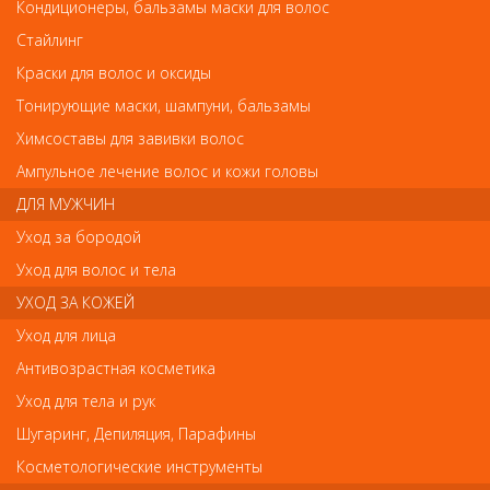
Расческа для мелирования
Кондиционеры, бальзамы маски для волос
Расческа для мелирования
Стайлинг
Арт.
Краски для волос и оксиды
HS06339
Тонирующие маски, шампуни, бальзамы
Химсоставы для завивки волос
р.-
176
Ампульное лечение волос и кожи головы
ДЛЯ МУЖЧИН
Нет в наличии
Уход за бородой
Уход для волос и тела
В закладки
Как оплатить? Как получить?
УХОД ЗА КОЖЕЙ
Уход для лица
Антивозрастная косметика
Уход для тела и рук
Отзывы
Шугаринг, Депиляция, Парафины
Ваш отзыв станет первым
Косметологические инструменты