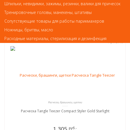
Шпильки, невидимки, зажимы, резинки, валики для причесок
КУПИТЬ
Тренировочные головы, манекены, штативы
Сопутствующие товары для работы парикмахеров
Ножницы, бритвы, масло
Расходные материалы, стерилизация и дезинфекция
Арт. 2146
Расчески, брашинги, щетки
Расческа Tangle Teezer Compact Styler Gold Starlight
1 305
руб.-