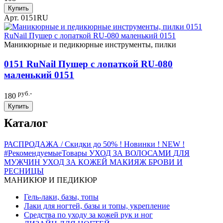
Купить
Арт. 0151RU
Маникюрные и педикюрные инструменты, пилки
0151 RuNail Пушер с лопаткой RU-080
маленький 0151
руб.-
180
Купить
Каталог
РАСПРОДАЖА / Скидки до 50%
! Новинки ! NEW !
#РекомендуемыеТовары
УХОД ЗА ВОЛОСАМИ
ДЛЯ
МУЖЧИН
УХОД ЗА КОЖЕЙ
МАКИЯЖ
БРОВИ И
РЕСНИЦЫ
МАНИКЮР И ПЕДИКЮР
Гель-лаки, базы, топы
Лаки для ногтей, базы и топы, укрепление
Средства по уходу за кожей рук и ног