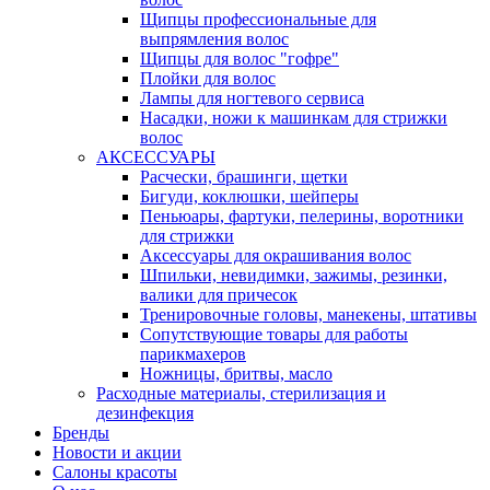
Щипцы профессиональные для
выпрямления волос
Щипцы для волос "гофре"
Плойки для волос
Лампы для ногтевого сервиса
Насадки, ножи к машинкам для стрижки
волос
АКСЕССУАРЫ
Расчески, брашинги, щетки
Бигуди, коклюшки, шейперы
Пеньюары, фартуки, пелерины, воротники
для стрижки
Аксессуары для окрашивания волос
Шпильки, невидимки, зажимы, резинки,
валики для причесок
Тренировочные головы, манекены, штативы
Сопутствующие товары для работы
парикмахеров
Ножницы, бритвы, масло
Расходные материалы, стерилизация и
дезинфекция
Бренды
Новости и акции
Салоны красоты