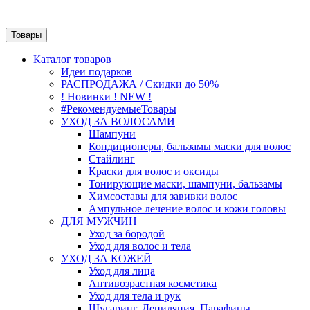
SEO
Товары
Каталог
товаров
Идеи подарков
РАСПРОДАЖА / Скидки до 50%
! Новинки ! NEW !
#РекомендуемыеТовары
УХОД ЗА ВОЛОСАМИ
Шампуни
Кондиционеры, бальзамы маски для волос
Стайлинг
Краски для волос и оксиды
Тонирующие маски, шампуни, бальзамы
Химсоставы для завивки волос
Ампульное лечение волос и кожи головы
ДЛЯ МУЖЧИН
Уход за бородой
Уход для волос и тела
УХОД ЗА КОЖЕЙ
Уход для лица
Антивозрастная косметика
Уход для тела и рук
Шугаринг, Депиляция, Парафины