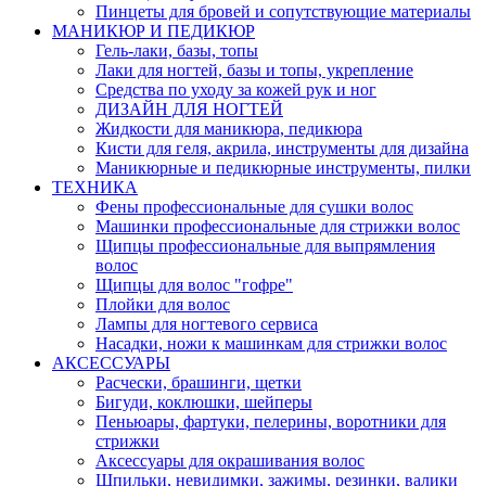
Пинцеты для бровей и сопутствующие материалы
МАНИКЮР И ПЕДИКЮР
Гель-лаки, базы, топы
Лаки для ногтей, базы и топы, укрепление
Средства по уходу за кожей рук и ног
ДИЗАЙН ДЛЯ НОГТЕЙ
Жидкости для маникюра, педикюра
Кисти для геля, акрила, инструменты для дизайна
Маникюрные и педикюрные инструменты, пилки
ТЕХНИКА
Фены профессиональные для сушки волос
Машинки профессиональные для стрижки волос
Щипцы профессиональные для выпрямления
волос
Щипцы для волос "гофре"
Плойки для волос
Лампы для ногтевого сервиса
Насадки, ножи к машинкам для стрижки волос
АКСЕССУАРЫ
Расчески, брашинги, щетки
Бигуди, коклюшки, шейперы
Пеньюары, фартуки, пелерины, воротники для
стрижки
Аксессуары для окрашивания волос
Шпильки, невидимки, зажимы, резинки, валики