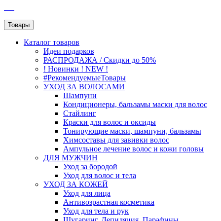
SEO
Товары
Каталог
товаров
Идеи подарков
РАСПРОДАЖА / Скидки до 50%
! Новинки ! NEW !
#РекомендуемыеТовары
УХОД ЗА ВОЛОСАМИ
Шампуни
Кондиционеры, бальзамы маски для волос
Стайлинг
Краски для волос и оксиды
Тонирующие маски, шампуни, бальзамы
Химсоставы для завивки волос
Ампульное лечение волос и кожи головы
ДЛЯ МУЖЧИН
Уход за бородой
Уход для волос и тела
УХОД ЗА КОЖЕЙ
Уход для лица
Антивозрастная косметика
Уход для тела и рук
Шугаринг, Депиляция, Парафины