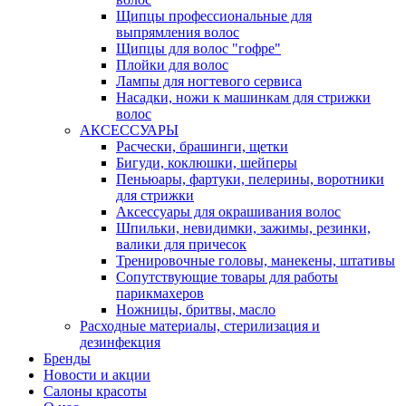
Щипцы профессиональные для
выпрямления волос
Щипцы для волос "гофре"
Плойки для волос
Лампы для ногтевого сервиса
Насадки, ножи к машинкам для стрижки
волос
АКСЕССУАРЫ
Расчески, брашинги, щетки
Бигуди, коклюшки, шейперы
Пеньюары, фартуки, пелерины, воротники
для стрижки
Аксессуары для окрашивания волос
Шпильки, невидимки, зажимы, резинки,
валики для причесок
Тренировочные головы, манекены, штативы
Сопутствующие товары для работы
парикмахеров
Ножницы, бритвы, масло
Расходные материалы, стерилизация и
дезинфекция
Бренды
Новости и акции
Салоны красоты