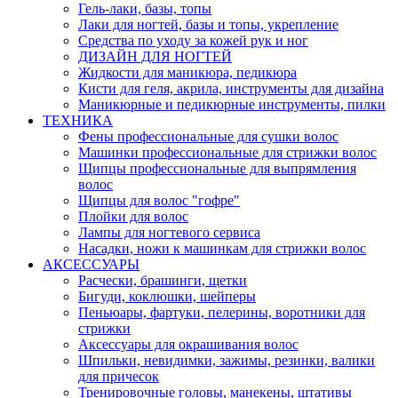
Гель-лаки, базы, топы
Лаки для ногтей, базы и топы, укрепление
Средства по уходу за кожей рук и ног
ДИЗАЙН ДЛЯ НОГТЕЙ
Жидкости для маникюра, педикюра
Кисти для геля, акрила, инструменты для дизайна
Маникюрные и педикюрные инструменты, пилки
ТЕХНИКА
Фены профессиональные для сушки волос
Машинки профессиональные для стрижки волос
Щипцы профессиональные для выпрямления
волос
Щипцы для волос "гофре"
Плойки для волос
Лампы для ногтевого сервиса
Насадки, ножи к машинкам для стрижки волос
АКСЕССУАРЫ
Расчески, брашинги, щетки
Бигуди, коклюшки, шейперы
Пеньюары, фартуки, пелерины, воротники для
стрижки
Аксессуары для окрашивания волос
Шпильки, невидимки, зажимы, резинки, валики
для причесок
Тренировочные головы, манекены, штативы