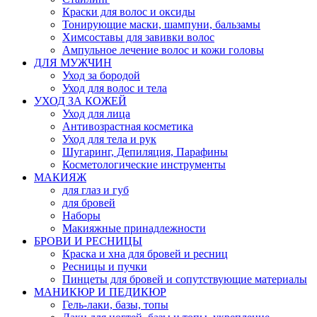
Краски для волос и оксиды
Тонирующие маски, шампуни, бальзамы
Химсоставы для завивки волос
Ампульное лечение волос и кожи головы
ДЛЯ МУЖЧИН
Уход за бородой
Уход для волос и тела
УХОД ЗА КОЖЕЙ
Уход для лица
Антивозрастная косметика
Уход для тела и рук
Шугаринг, Депиляция, Парафины
Косметологические инструменты
МАКИЯЖ
для глаз и губ
для бровей
Наборы
Макияжные принадлежности
БРОВИ И РЕСНИЦЫ
Краска и хна для бровей и ресниц
Ресницы и пучки
Пинцеты для бровей и сопутствующие материалы
МАНИКЮР И ПЕДИКЮР
Гель-лаки, базы, топы