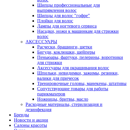
Щипцы профессиональные для
выпрямления волос
Щипцы для волос "гофре"
Плойки для волос
Лампы для ногтевого сервиса
Насадки, ножи к машинкам для стрижки
волос
АКСЕССУАРЫ
Расчески, брашинги, щетки
Бигуди, коклюшки, шейперы
Пеньюары, фартуки, пелерины, воротники
для стрижки
Аксессуары для окрашивания волос
Шпильки, невидимки, зажимы, резинки,
валики для причесок
Тренировочные головы, манекены, штативы
Сопутствующие товары для работы
парикмахеров
Ножницы, бритвы, масло
Расходные материалы, стерилизация и
дезинфекция
Бренды
Новости и акции
Салоны красоты