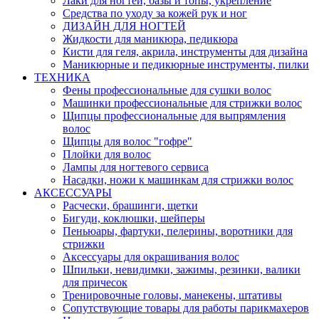
Лаки для ногтей, базы и топы, укрепление
Средства по уходу за кожей рук и ног
ДИЗАЙН ДЛЯ НОГТЕЙ
Жидкости для маникюра, педикюра
Кисти для геля, акрила, инструменты для дизайна
Маникюрные и педикюрные инструменты, пилки
ТЕХНИКА
Фены профессиональные для сушки волос
Машинки профессиональные для стрижки волос
Щипцы профессиональные для выпрямления
волос
Щипцы для волос "гофре"
Плойки для волос
Лампы для ногтевого сервиса
Насадки, ножи к машинкам для стрижки волос
АКСЕССУАРЫ
Расчески, брашинги, щетки
Бигуди, коклюшки, шейперы
Пеньюары, фартуки, пелерины, воротники для
стрижки
Аксессуары для окрашивания волос
Шпильки, невидимки, зажимы, резинки, валики
для причесок
Тренировочные головы, манекены, штативы
Сопутствующие товары для работы парикмахеров