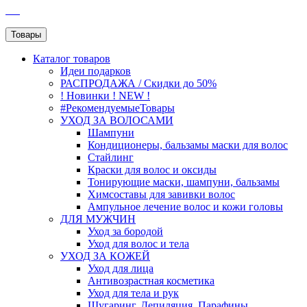
SEO
Товары
Каталог
товаров
Идеи подарков
РАСПРОДАЖА / Скидки до 50%
! Новинки ! NEW !
#РекомендуемыеТовары
УХОД ЗА ВОЛОСАМИ
Шампуни
Кондиционеры, бальзамы маски для волос
Стайлинг
Краски для волос и оксиды
Тонирующие маски, шампуни, бальзамы
Химсоставы для завивки волос
Ампульное лечение волос и кожи головы
ДЛЯ МУЖЧИН
Уход за бородой
Уход для волос и тела
УХОД ЗА КОЖЕЙ
Уход для лица
Антивозрастная косметика
Уход для тела и рук
Шугаринг, Депиляция, Парафины