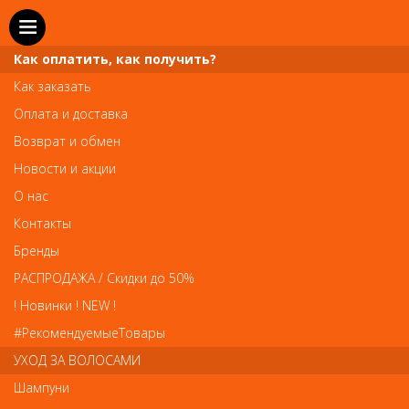
Как оплатить, как получить?
Как заказать
Оплата и доставка
Телефон и WhatsApp: пн-вс с 10 до 21
Возврат и обмен
211-00-71
+7 (981)
Новости и акции
Справочная служба: пн-пт с 10 до 18
О нас
608-95-00
+7 (812)
Контакты
Вопросы по заказам: zakaz@prai-spb.ru
Бренды
Общие вопросы: info@prai-spb.ru
РАСПРОДАЖА / Скидки до 50%
SEO
! Новинки ! NEW !
Това
#РекомендуемыеТовары
УХОД ЗА ВОЛОСАМИ
Шампуни