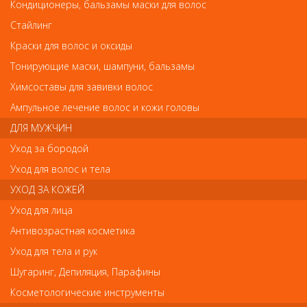
PT-498-BL Metzger Пинцет скошенный от Metzger
Кондиционеры, бальзамы маски для волос
Стайлинг
PT-498-BL Metzger Пинцет скошенный
Краски для волос и оксиды
Тонирующие маски, шампуни, бальзамы
Арт.
PT-498-BL
Химсоставы для завивки волос
Ампульное лечение волос и кожи головы
р.-
270
ДЛЯ МУЖЧИН
Уход за бородой
Уход для волос и тела
Нет в наличии
УХОД ЗА КОЖЕЙ
Уход для лица
В закладки
Как оплатить? Как получить?
Антивозрастная косметика
Пинцет для волос скошенный имеет улучшенную область
Уход для тела и рук
захвата и эргономичную ручку. Удобство для мастера
Шугаринг, Депиляция, Парафины
прибавляется за счет эластичности и в то же время твердости
инструмента. Им легко управиться с отдельно растущими
Косметологические инструменты
волосками или прореживать брови.