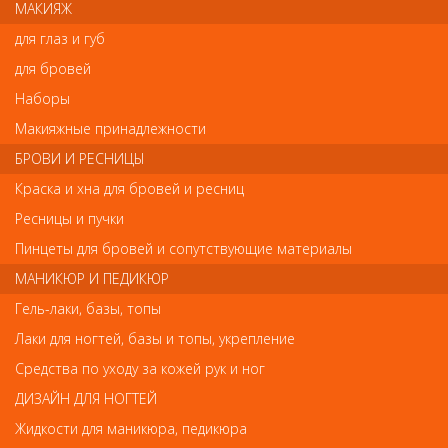
Материал: сталь
МАКИЯЖ
Код:
8465620
для глаз и губ
для бровей
Наборы
Макияжные принадлежности
Отзывы
БРОВИ И РЕСНИЦЫ
Ваш отзыв станет первым
Краска и хна для бровей и ресниц
Ресницы и пучки
Напишите свой отзыв
Пинцеты для бровей и сопутствующие материалы
Комментарий
МАНИКЮР И ПЕДИКЮР
Гель-лаки, базы, топы
Лаки для ногтей, базы и топы, укрепление
Имя
Средства по уходу за кожей рук и ног
ДИЗАЙН ДЛЯ НОГТЕЙ
Жидкости для маникюра, педикюра
Код