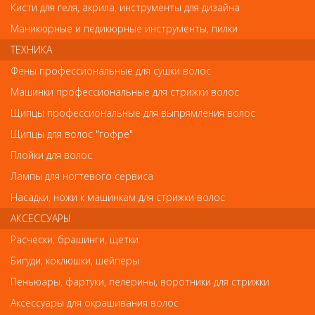
Кисти для геля, акрила, инструменты для дизайна
Маникюрные и педикюрные инструменты, пилки
ТЕХНИКА
Фены профессиональные для сушки волос
Обратите внимание
Машинки профессиональные для стрижки волос
Внешний вид товара «PT-498-BL Metzger Пинцет скошенный»
Щипцы профессиональные для выпрямления волос
может отличаться от фотографий на сайте. Несовпадение
Щипцы для волос "гофре"
внешнего вида и комплектности реального товара с
фотографиями и описанием на сайте не является показателем
Плойки для волос
ненадлежащего качества товара.
Лампы для ногтевого сервиса
Насадки, ножи к машинкам для стрижки волос
Так же советуем посмотреть
АКСЕССУАРЫ
Арт. BCT-102
Расчески, брашинги, щетки
Бигуди, коклюшки, шейперы
Пеньюары, фартуки, пелерины, воротники для стрижки
Аксессуары для окрашивания волос