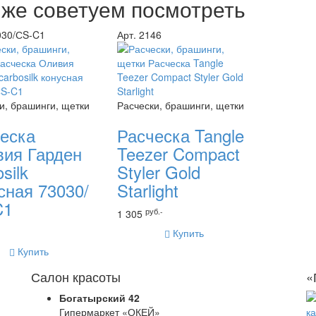
 же советуем посмотреть
030/СS-C1
Арт. 2146
и, брашинги, щетки
Расчески, брашинги, щетки
еска
Расческа Tangle
ия Гарден
Teezer Compact
silk
Styler Gold
сная 73030/
Starlight
C1
руб.-
1 305
Купить
Купить
Салон красоты
«
Богатырский 42
Гипермаркет «ОКЕЙ»