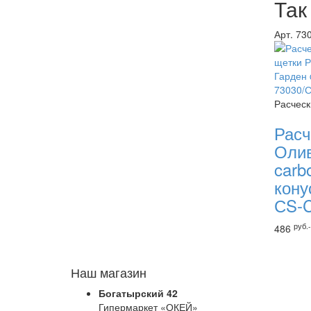
Так
Арт. 73
Расческ
Расч
Олив
carbo
кону
СS-
руб.-
486
Наш магазин
Богатырский 42
Гипермаркет «ОКЕЙ»