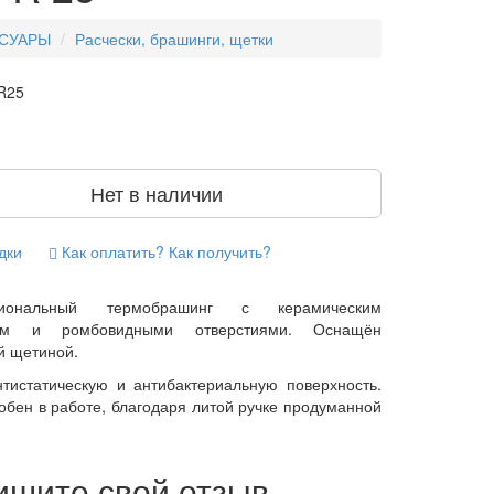
СУАРЫ
Расчески, брашинги, щетки
R25
Нет в наличии
дки
Как оплатить? Как получить?
сиональный термобрашинг с керамическим
ием и ромбовидными отверстиями. Оснащён
й щетиной.
тистатическую и антибактериальную поверхность.
обен в работе, благодаря литой ручке продуманной
ишите свой отзыв