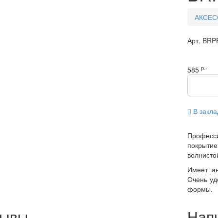
АКСЕС
Арт.
BRP
р.-
585
В закла
Профес
покрыт
волнисто
Имеет ан
Очень уд
формы.
зывы
Нап