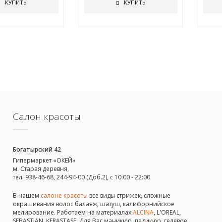
КУПИТЬ
КУПИТЬ
Салон красоты
Богатырский 42
Гипермаркет «ОКЕЙ»
м. Старая деревня,
тел. 938-46-68, 244-94-00 (Доб.2), c 10:00 - 22:00
В нашем
салоне красоты
все виды стрижек, сложные
окрашивания волос балаяж, шатуш, калифорнийское
мелирование. Работаем на материалах
ALCINA
, L'OREAL,
SEBASTIAN, KERASTASE. Для Вас маникюр, педикюр, гелевое