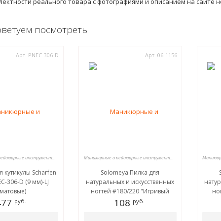
лектности реального товара с фотографиями и описанием на сайте 
оветуем посмотреть
Арт. PNEC-306-D
Арт. 06-1156
Маникюрные и педикюрные инструменты, пилки
Маникюрные и педикюрные инструменты, пилки
я кутикулы Scharfen
Solomeya Пилка для
C-306-D (9 мм)-LJ
натуральных и искусственных
натур
(матовые)
ногтей #180/220 "Игривый
но
477
Котенок"/Playful Kitten Nail File
108
прино
руб.-
руб.-