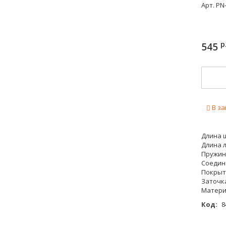
Арт.
PN-
р
545
В за
Длина щ
Длина л
Пружин
Соедин
Покрыт
Заточк
Матери
Код:
8