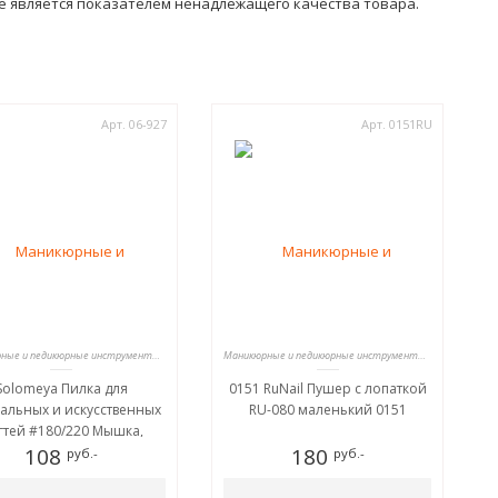
не является показателем ненадлежащего качества товара.
Арт. 06-927
Арт. 0151RU
Маникюрные и педикюрные инструменты, пилки
Маникюрные и педикюрные инструменты, пилки
Solomeya Пилка для
0151 RuNail Пушер с лопаткой
альных и искусственных
RU-080 маленький 0151
гтей #180/220 Мышка,
сящая удачу /Mouse for
108
180
руб.-
руб.-
good luck Nail File