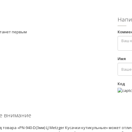
Напи
станет первым
Комме
Имя
Код
е внимание
 товара «PN-940-D(3мм) LJ Metzger Кусачки кутикульные» может отл