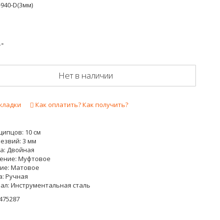
940-D(3мм)
.-
Нет в наличии
кладки
Как оплатить? Как получить?
ипцов: 10 см
езвий: 3 мм
а: Двойная
ение: Муфтовое
ие: Матовое
а: Ручная
ал: Инструментальная сталь
475287