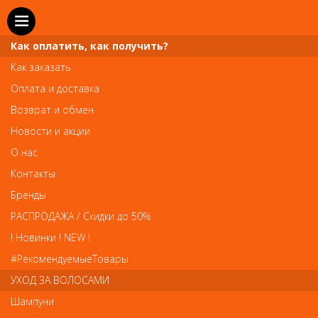
Как оплатить, как получить?
Как заказать
Оплата и доставка
Телефон и WhatsApp: пн-вс с 10 до 21
Возврат и обмен
211-00-71
+7 (981)
Новости и акции
Справочная служба: пн-пт с 10 до 18
О нас
608-95-00
+7 (812)
Контакты
Вопросы по заказам: zakaz@prai-spb.ru
Бренды
Общие вопросы: info@prai-spb.ru
РАСПРОДАЖА / Скидки до 50%
SEO
! Новинки ! NEW !
Това
#РекомендуемыеТовары
УХОД ЗА ВОЛОСАМИ
Шампуни