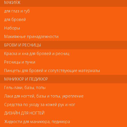
МАКИЯЖ
Материал: Инструментальная сталь
для глаз и губ
Код:
8475274
для бровей
Наборы
Макияжные принадлежности
Отзывы
БРОВИ И РЕСНИЦЫ
Ваш отзыв станет первым
Краска и хна для бровей и ресниц
Ресницы и пучки
Напишите свой отзыв
Пинцеты для бровей и сопутствующие материалы
Комментарий
МАНИКЮР И ПЕДИКЮР
Гель-лаки, базы, топы
Лаки для ногтей, базы и топы, укрепление
Имя
Средства по уходу за кожей рук и ног
ДИЗАЙН ДЛЯ НОГТЕЙ
Жидкости для маникюра, педикюра
Код