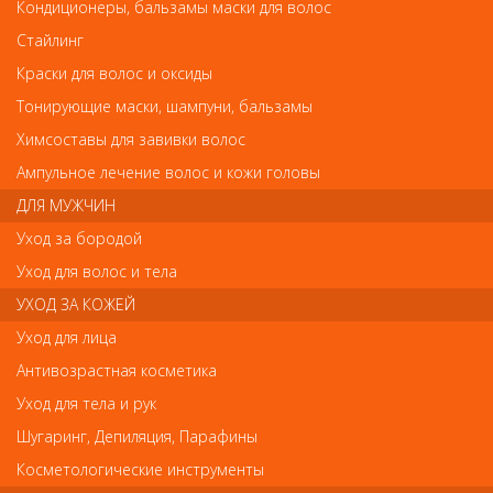
PN-815-D(13мм) LJ Metzger Кусачки кутикульные от Metzger
Кондиционеры, бальзамы маски для волос
PN-815-D(13мм) LJ Metzger Кусачки
Стайлинг
кутикульные
Краски для волос и оксиды
Арт.
PN-815-D(13мм)
Тонирующие маски, шампуни, бальзамы
Химсоставы для завивки волос
Ампульное лечение волос и кожи головы
р.-
563
ДЛЯ МУЖЧИН
Уход за бородой
Нет в наличии
Уход для волос и тела
УХОД ЗА КОЖЕЙ
В закладки
Как оплатить? Как получить?
Уход для лица
Антивозрастная косметика
Длина щипцов: 11.5 см
Уход для тела и рук
Длина лезвий:11 мм
Пружина: Двойная
Шугаринг, Депиляция, Парафины
Соединение: Болтовое
Покрытие: Матовое
Косметологические инструменты
Заточка: Ручная