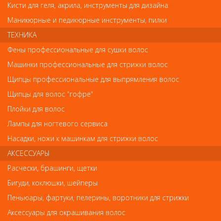
Кисти для геля, акрила, инструменты для дизайна
Маникюрные и педикюрные инструменты, пилки
ТЕХНИКА
Фены профессиональные для сушки волос
Обратите внимание
Машинки профессиональные для стрижки волос
Щипцы профессиональные для выпрямления волос
Внешний вид товара «PN-815-D(13мм) LJ Metzger Кусачки
кутикульные» может отличаться от фотографий на сайте.
Щипцы для волос "гофре"
Несовпадение внешнего вида и комплектности реального
товара с фотографиями и описанием на сайте не является
Плойки для волос
показателем ненадлежащего качества товара.
Лампы для ногтевого сервиса
Насадки, ножи к машинкам для стрижки волос
Так же советуем посмотреть
АКСЕССУАРЫ
Расчески, брашинги, щетки
Арт. PNEC-306-D
Бигуди, коклюшки, шейперы
Пеньюары, фартуки, пелерины, воротники для стрижки
Аксессуары для окрашивания волос